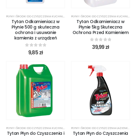
PŁYNY I ŚRODKI DO CZYSZCZENIA KUCHNI
,
ŚRODKI CZYSTOŚCI
PŁYNY I ŚRODKI DO CZYSZCZENIA KUCHNI
,
ŚROD
Tytan Odkamieniacz w
Tytan Odkamieniacz w
Płynie 500 g skuteczna
Płynie 5kg Skuteczna
ochrona i usuwanie
Ochrona Przed Kamieniem
kamienia z urządzeń
0
out of 5
39,99
zł
0
out of 5
9,85
zł
PŁYNY I ŚRODKI DO CZYSZCZENIA KUCHNI
,
ŚRODKI CZYSTOŚCI
PŁYNY I ŚRODKI DO CZYSZCZENIA ŁAZIENKI
,
ŚRO
Tytan Płyn do Czyszczenia i
Tytan Płyn do Czyszczenia