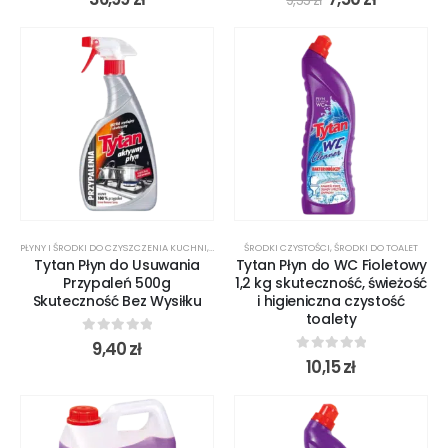
9,55
zł
PŁYNY I ŚRODKI DO CZYSZCZENIA KUCHNI
,
ŚRODKI CZYSTOŚCI
ŚRODKI CZYSTOŚCI
,
ŚRODKI DO TOALET
Tytan Płyn do Usuwania
Tytan Płyn do WC Fioletowy
Przypaleń 500g
1,2 kg skuteczność, świeżość
Skuteczność Bez Wysiłku
i higieniczna czystość
toalety
0
out of 5
9,40
zł
0
out of 5
10,15
zł