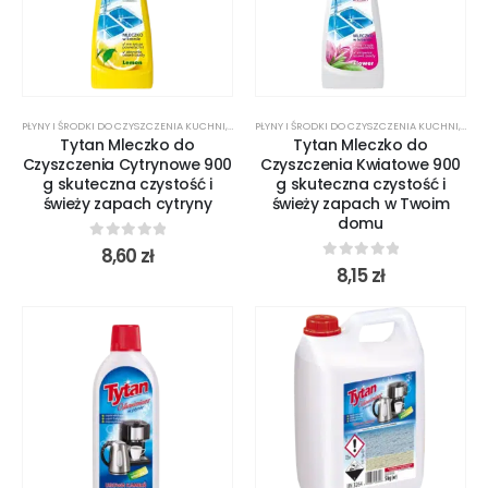
PŁYNY I ŚRODKI DO CZYSZCZENIA KUCHNI
,
ŚRODKI CZYSTOŚCI
PŁYNY I ŚRODKI DO CZYSZCZENIA KUCHNI
,
ŚROD
Tytan Mleczko do
Tytan Mleczko do
Czyszczenia Cytrynowe 900
Czyszczenia Kwiatowe 900
g skuteczna czystość i
g skuteczna czystość i
świeży zapach cytryny
świeży zapach w Twoim
domu
0
out of 5
8,60
zł
0
out of 5
8,15
zł