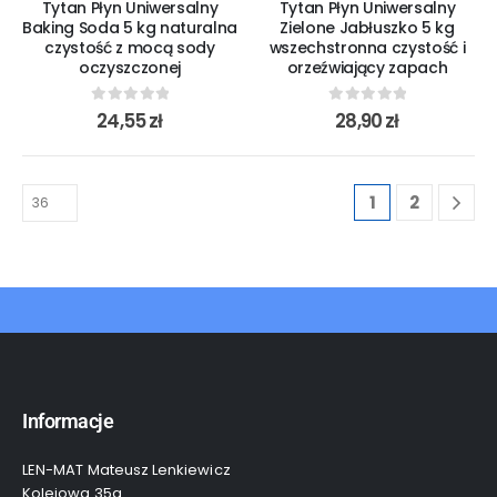
Tytan Płyn Uniwersalny
Tytan Płyn Uniwersalny
Baking Soda 5 kg naturalna
Zielone Jabłuszko 5 kg
czystość z mocą sody
wszechstronna czystość i
oczyszczonej
orzeźwiający zapach
0
out of 5
0
out of 5
24,55
zł
28,90
zł
1
2
Informacje
LEN-MAT Mateusz Lenkiewicz
Kolejowa 35a