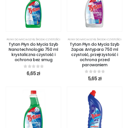
PŁYNY DO MYCIA SZYB
,
ŚRODKI CZYSTOŚCI
PŁYNY DO MYCIA SZYB
,
ŚRODKI CZYSTOŚCI
Tytan Płyn do Mycia Szyb
Tytan Płyn do Mycia Szyb
Nanotechnologia 750 ml
Zapas Antypara 750 ml
krystaliczna czystość i
czystość, przejrzystość i
ochrona bez smug
ochrona przed
parowaniem
0
out of 5
6,65
zł
0
out of 5
5,65
zł