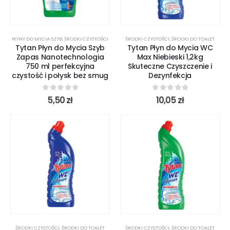
PŁYNY DO MYCIA SZYB
,
ŚRODKI CZYSTOŚCI
ŚRODKI CZYSTOŚCI
,
ŚRODKI DO TOALET
Tytan Płyn do Mycia Szyb
Tytan Płyn do Mycia WC
Zapas Nanotechnologia
Max Niebieski 1,2kg
750 ml perfekcyjna
Skuteczne Czyszczenie i
czystość i połysk bez smug
Dezynfekcja
0
out of 5
0
out of 5
5,50
zł
10,05
zł
ŚRODKI CZYSTOŚCI
,
ŚRODKI DO TOALET
ŚRODKI CZYSTOŚCI
,
ŚRODKI DO TOALET