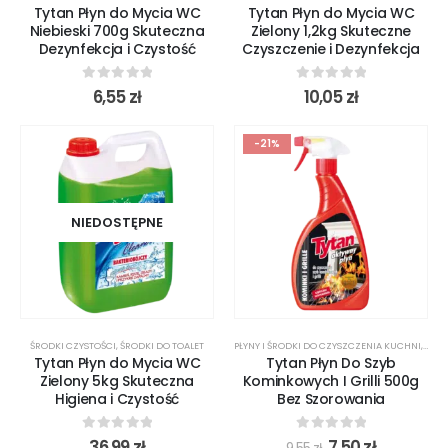
Tytan Płyn do Mycia WC
Tytan Płyn do Mycia WC
Niebieski 700g Skuteczna
Zielony 1,2kg Skuteczne
Dezynfekcja i Czystość
Czyszczenie i Dezynfekcja
0
out of 5
0
out of 5
6,55
zł
10,05
zł
-21%
NIEDOSTĘPNE
ŚRODKI CZYSTOŚCI
,
ŚRODKI DO TOALET
PŁYNY I ŚRODKI DO CZYSZCZENIA KUCHNI
,
PRO
Tytan Płyn do Mycia WC
Tytan Płyn Do Szyb
Zielony 5kg Skuteczna
Kominkowych I Grilli 500g
Higiena i Czystość
Bez Szorowania
0
out of 5
0
out of 5
36,99
zł
7,50
zł