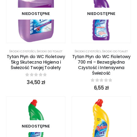
NIEDOSTĘPNE
NIEDOSTĘPNE
ŚRODKI CZYSTOŚCI
,
ŚRODKI DO TOALET
ŚRODKI CZYSTOŚCI
,
ŚRODKI DO TOALET
Tytan Płyn do WC Fioletowy
Tytan Płyn do WC Fioletowy
5kg Skuteczna Higiena i
700 ml – Bezwzględna
Świeżość Twojej Toalety
Czystość i Intensywna
Świeżość
0
out of 5
34,50
zł
0
out of 5
6,55
zł
NIEDOSTĘPNE