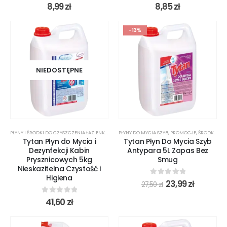
0
out of 5
0
out of 5
8,99
zł
8,85
zł
-13%
NIEDOSTĘPNE
PŁYNY I ŚRODKI DO CZYSZCZENIA ŁAZIENKI
,
ŚRODKI CZYSTOŚCI
PŁYNY DO MYCIA SZYB
,
PROMOCJE
,
ŚRODKI CZYSTOŚCI
Tytan Płyn do Mycia i
Tytan Płyn Do Mycia Szyb
Dezynfekcji Kabin
Antypara 5L Zapas Bez
Prysznicowych 5kg
Smug
Nieskazitelna Czystość i
Higiena
0
out of 5
23,99
zł
27,50
zł
0
out of 5
41,60
zł