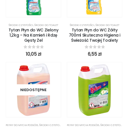
ŚRODKI CZYSTOŚCI
,
ŚRODKI DO TOALET
ŚRODKI CZYSTOŚCI
,
ŚRODKI DO TOALET
Tytan Płyn do WC Zielony
Tytan Płyn do WC Żółty
1,2kg – Na Kamień i Rdzę
700ml Skuteczna Higiena i
Gęsty Żel
Świeżość Twojej Toalety
0
out of 5
0
out of 5
10,05
zł
6,55
zł
NIEDOSTĘPNE
PŁYNY DO MYCIA PODŁÓG
,
ŚRODKI CZYSTOŚCI
PŁYNY DO MYCIA PODŁÓG
,
ŚRODKI CZYSTOŚCI