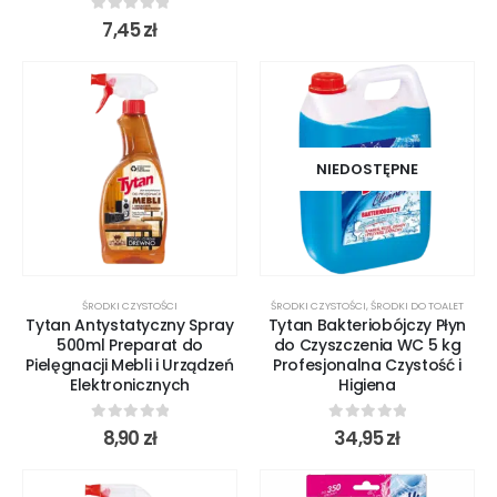
0
out of 5
7,45
zł
NIEDOSTĘPNE
ŚRODKI CZYSTOŚCI
ŚRODKI CZYSTOŚCI
,
ŚRODKI DO TOALET
Tytan Antystatyczny Spray
Tytan Bakteriobójczy Płyn
500ml Preparat do
do Czyszczenia WC 5 kg
Pielęgnacji Mebli i Urządzeń
Profesjonalna Czystość i
Elektronicznych
Higiena
0
out of 5
0
out of 5
8,90
zł
34,95
zł