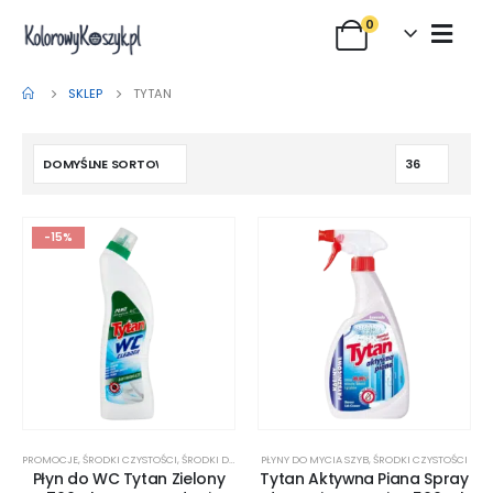
0
SKLEP
TYTAN
-15%
PROMOCJE
,
ŚRODKI CZYSTOŚCI
,
ŚRODKI DO TOALET
PŁYNY DO MYCIA SZYB
,
ŚRODKI CZYSTOŚCI
Płyn do WC Tytan Zielony
Tytan Aktywna Piana Spray