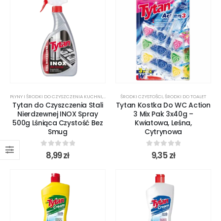
PŁYNY I ŚRODKI DO CZYSZCZENIA KUCHNI
,
ŚRODKI CZYSTOŚCI
ŚRODKI CZYSTOŚCI
,
ŚRODKI DO TOALET
Tytan do Czyszczenia Stali
Tytan Kostka Do WC Action
Nierdzewnej INOX Spray
3 Mix Pak 3x40g –
500g Lśniąca Czystość Bez
Kwiatowa, Leśna,
Smug
Cytrynowa
0
out of 5
0
out of 5
8,99
zł
9,35
zł