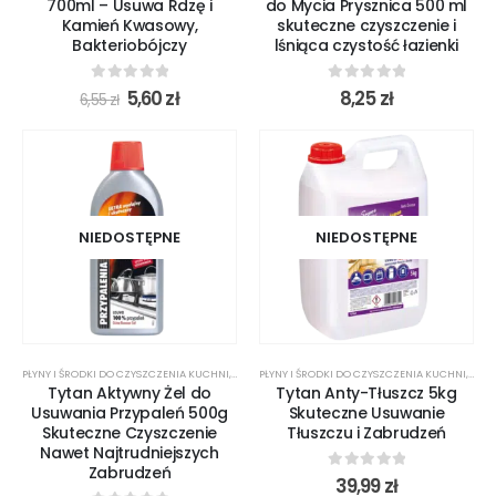
700ml – Usuwa Rdzę i
do Mycia Prysznica 500 ml
Kamień Kwasowy,
skuteczne czyszczenie i
Bakteriobójczy
lśniąca czystość łazienki
0
out of 5
0
out of 5
5,60
zł
8,25
zł
6,55
zł
NIEDOSTĘPNE
NIEDOSTĘPNE
PŁYNY I ŚRODKI DO CZYSZCZENIA KUCHNI
,
ŚRODKI CZYSTOŚCI
PŁYNY I ŚRODKI DO CZYSZCZENIA KUCHNI
,
ŚROD
Tytan Aktywny Żel do
Tytan Anty-Tłuszcz 5kg
Usuwania Przypaleń 500g
Skuteczne Usuwanie
Skuteczne Czyszczenie
Tłuszczu i Zabrudzeń
Nawet Najtrudniejszych
Zabrudzeń
0
out of 5
39,99
zł