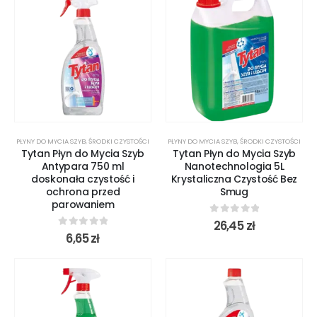
PŁYNY DO MYCIA SZYB
,
ŚRODKI CZYSTOŚCI
PŁYNY DO MYCIA SZYB
,
ŚRODKI CZYSTOŚCI
Tytan Płyn do Mycia Szyb
Tytan Płyn do Mycia Szyb
Antypara 750 ml
Nanotechnologia 5L
doskonała czystość i
Krystaliczna Czystość Bez
ochrona przed
Smug
parowaniem
0
out of 5
26,45
zł
0
out of 5
6,65
zł