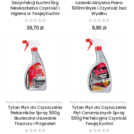
Dezynfekcji Kuchni 5kg
Łazienki Aktywna Piana
Nieskazitelna Czystość i
500ml Błysk i Czystość bez
Higiena w Twojej Kuchni
Wysiłku
0
out of 5
0
out of 5
36,70
zł
8,90
zł
PŁYNY I ŚRODKI DO CZYSZCZENIA KUCHNI
,
ŚRODKI CZYSTOŚCI
PŁYNY I ŚRODKI DO CZYSZCZENIA KUCHNI
,
ŚROD
Tytan Płyn do Czyszczenia
Tytan Płyn do Czyszczenia
Piekarników Spray 500g
Płyt Ceramicznych Spray
Skuteczne Usuwanie
500g Perfekcyjna Czystość
Tłuszczu i Przypaleń
Twojej Kuchni