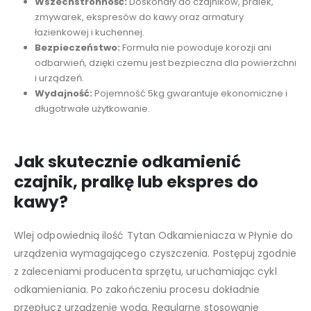
Wszechstronność:
Doskonały do czajników, pralek,
zmywarek, ekspresów do kawy oraz armatury
łazienkowej i kuchennej.
Bezpieczeństwo:
Formuła nie powoduje korozji ani
odbarwień, dzięki czemu jest bezpieczna dla powierzchni
i urządzeń.
Wydajność:
Pojemność 5kg gwarantuje ekonomiczne i
długotrwałe użytkowanie.
Jak skutecznie odkamienić
czajnik, pralkę lub ekspres do
kawy?
Wlej odpowiednią ilość Tytan Odkamieniacza w Płynie do
urządzenia wymagającego czyszczenia. Postępuj zgodnie
z zaleceniami producenta sprzętu, uruchamiając cykl
odkamieniania. Po zakończeniu procesu dokładnie
przepłucz urządzenie wodą. Regularne stosowanie