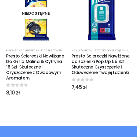
NIEDOSTĘPNE
NAWILŻANE CHUSTECZKI DO SPRZĄTANIA
,
ŚRODKI CZYSTOŚCI
NAWILŻANE CHUSTECZKI DO SPRZĄTANIA
,
ŚROD
Presto Ściereczki Nawilżane
Presto Ściereczki Nawilżane
Do Grilla Malina & Cytryna
do Łazienki Pop Up 55 Szt.
16 Szt. Skuteczne
Skuteczne Czyszczenie i
Czyszczenie z Owocowym
Odświeżenie Twojej Łazienki
Aromatem
0
out of 5
7,45
zł
0
out of 5
8,10
zł