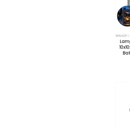
WKŁADY I
Lamp
10x1
Bat