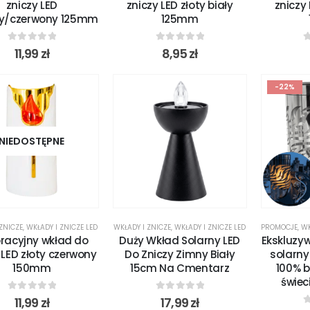
zniczy LED
zniczy LED złoty biały
zniczy 
ny/czerwony 125mm
125mm
0
out of 5
0
out of 5
0
11,99
zł
8,95
zł
-22%
NIEDOSTĘPNE
 ZNICZE
,
WKŁADY I ZNICZE LED
WKŁADY I ZNICZE
,
WKŁADY I ZNICZE LED
PROMOCJE
,
WK
racyjny wkład do
Duży Wkład Solarny LED
Ekskluzyw
 LED złoty czerwony
Do Zniczy Zimny Biały
solarny
150mm
15cm Na Cmentarz
100% 
świec
0
out of 5
0
out of 5
11,99
zł
17,99
zł