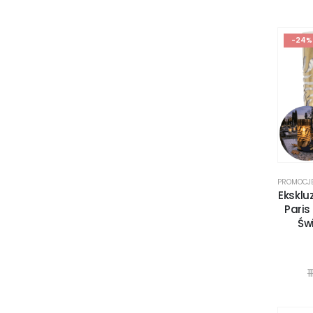
-24%
PROMOCJ
Eksklu
Paris
Świ
1