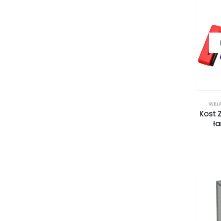
WKŁA
Kost 
ł