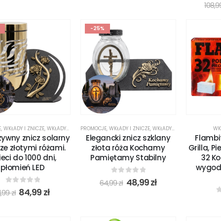
0
108,
-25%
E
,
WKŁADY I ZNICZE
,
WKŁADY I ZNICZE LED
PROMOCJE
,
WKŁADY I ZNICZE
,
WKŁADY I ZNICZE LED
WK
zywny znicz solarny
Elegancki znicz szklany
Flambi
 ze złotymi różami.
złota róża Kochamy
Grilla, P
eci do 1000 dni,
Pamiętamy Stabilny
32 Ko
płomień LED
wygodn
0
out of 5
48,99
zł
64,99
zł
0
out of 5
84,99
zł
11,99
zł
0