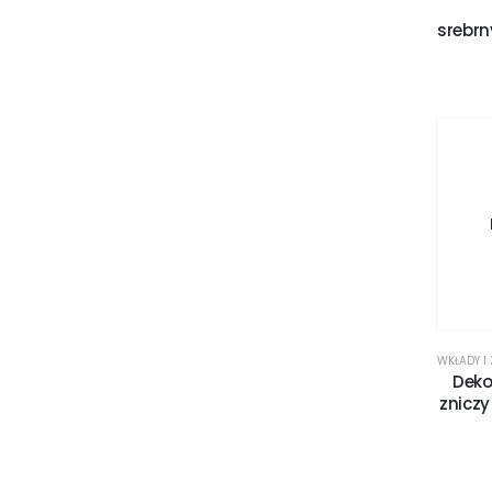
srebr
WKŁADY I
Deko
zniczy