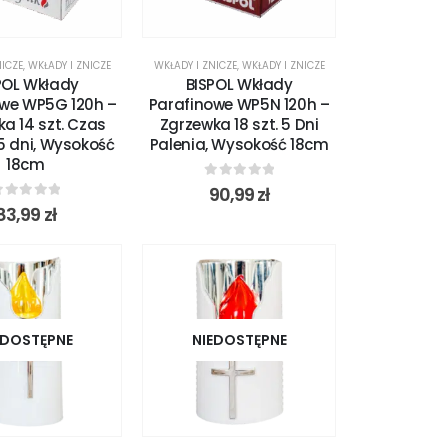
NICZE
,
WKŁADY I ZNICZE
WKŁADY I ZNICZE
,
WKŁADY I ZNICZE
POL Wkłady
BISPOL Wkłady
owe WP5G 120h –
Parafinowe WP5N 120h –
a 14 szt. Czas
Zgrzewka 18 szt. 5 Dni
5 dni, Wysokość
Palenia, Wysokość 18cm
18cm
0
out of 5
90,99
zł
out of 5
83,99
zł
EDOSTĘPNE
NIEDOSTĘPNE