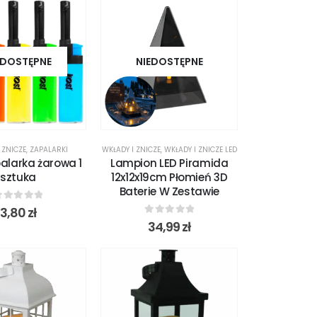
EDOSTĘPNE
NIEDOSTĘPNE
 ZNICZE
,
ZAPALARKI
WKŁADY I ZNICZE
,
WKŁADY I ZNICZE LED
alarka żarowa 1
Lampion LED Piramida
sztuka
12x12x19cm Płomień 3D
Baterie W Zestawie
out of 5
3,80
zł
0
out of 5
34,99
zł