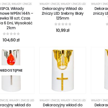
I ZNICZE
,
WKŁADY I ZNICZE
WKŁADY I ZNICZE
,
WKŁADY I ZNICZE LED
WKŁADY I ZNI
BISPOL Wkłady
Dekoracyjny Wkład do
Dekora
inowe WP6N 144h –
Zniczy LED Srebrny Biały
zniczy L
ewka 18 szt. Czas
125mm
ia 6 Dni, Wysokość
21cm
0
out of 5
0
10,99
zł
0
out of 5
104,60
zł
NIEDOSTĘPNE
 ZNICZE
,
WKŁADY I ZNICZE LED
WKŁADY I ZNICZE
,
WKŁADY I ZNICZE LED
WKŁADY I ZNI
racyjny wkład do
Dekoracyjny wkład do
Dekora