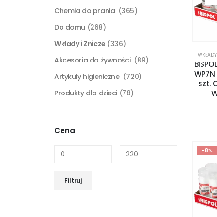
Chemia do prania
(365)
Do domu
(268)
Wkłady i Znicze
(336)
WKŁADY 
Akcesoria do żywności
(89)
BISPO
WP7N 
Artykuły higieniczne
(720)
szt. 
W
Produkty dla dzieci
(78)
Cena
-8%
Filtruj