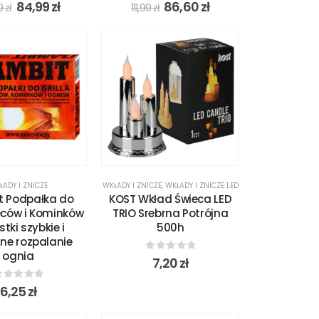
out of 5
0
out of 5
84,99
zł
86,60
zł
99
zł
111,99
zł
ŁADY I ZNICZE
WKŁADY I ZNICZE
,
WKŁADY I ZNICZE LED
t Podpałka do
KOST Wkład Świeca LED
ieców i Kominków
TRIO Srebrna Potrójna
stki szybkie i
500h
e rozpalanie
ognia
0
out of 5
7,20
zł
out of 5
6,25
zł