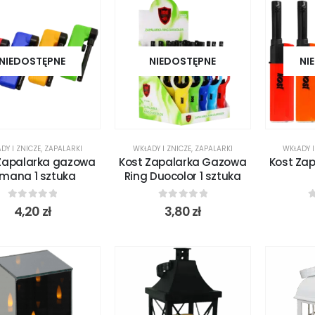
NIEDOSTĘPNE
NIEDOSTĘPNE
NI
DY I ZNICZE
,
ZAPALARKI
WKŁADY I ZNICZE
,
ZAPALARKI
WKŁADY I
Zapalarka gazowa
Kost Zapalarka Gazowa
Kost Zap
amana 1 sztuka
Ring Duocolor 1 sztuka
0
out of 5
0
out of 5
0
4,20
zł
3,80
zł