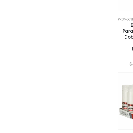
PROMOCJ
Para
Dob
6