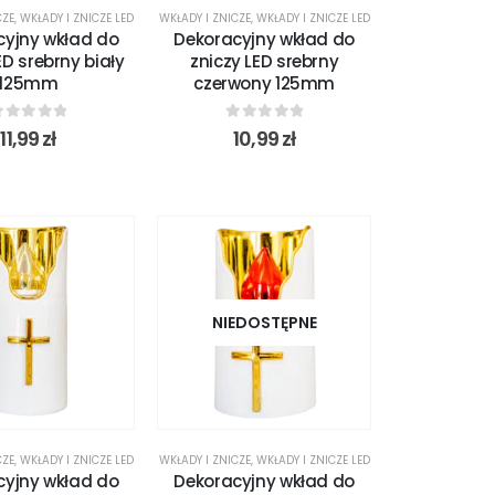
CZE
,
WKŁADY I ZNICZE LED
WKŁADY I ZNICZE
,
WKŁADY I ZNICZE LED
cyjny wkład do
Dekoracyjny wkład do
ED srebrny biały
zniczy LED srebrny
125mm
czerwony 125mm
out of 5
0
out of 5
11,99
zł
10,99
zł
NIEDOSTĘPNE
CZE
,
WKŁADY I ZNICZE LED
WKŁADY I ZNICZE
,
WKŁADY I ZNICZE LED
cyjny wkład do
Dekoracyjny wkład do