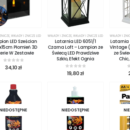
 ZNICZE
,
WKŁADY I ZNICZE LED
WKŁADY I ZNICZE
,
WKŁADY I ZNICZE LED
WKŁADY I ZNI
ion LED Sześcian
Latarnia LED 6051/1
Latarnia 
0x15cm Płomień 3D
Czarna Loft – Lampion ze
Vintage 
erie W Zestawie
Świecą LED Prawdziwe
ze Świe
Szkło, Efekt Ognia
Chic,
0
out of 5
34,10
zł
0
out of 5
0
19,80
zł
NIEDOSTĘPNE
NIEDOSTĘPNE
NI