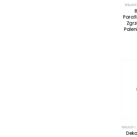
WKŁADY 
Paraf
Zgrz
Palen
WKŁADY I
Deko