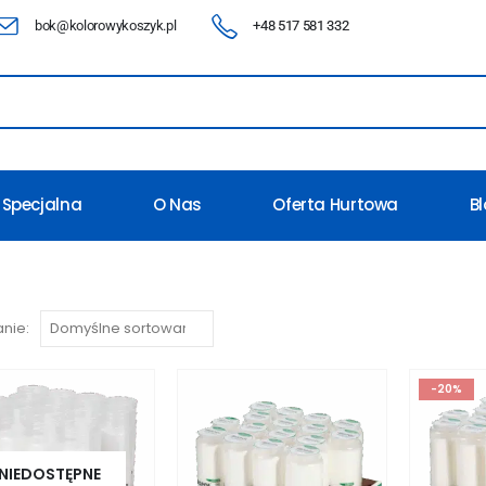
bok@kolorowykoszyk.pl
+48 517 581 332
 Specjalna
O Nas
Oferta Hurtowa
B
nie:
-20%
NIEDOSTĘPNE