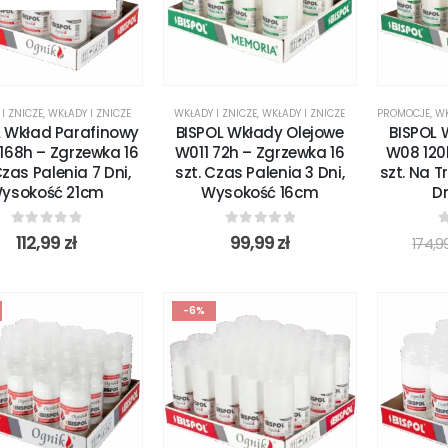
I ZNICZE
,
WKŁADY I ZNICZE
WKŁADY I ZNICZE
,
WKŁADY I ZNICZE
PROMOCJE
,
WK
L Wkład Parafinowy
BISPOL Wkłady Olejowe
BISPOL 
168h – Zgrzewka 16
W011 72h – Zgrzewka 16
W08 120
Czas Palenia 7 Dni,
szt. Czas Palenia 3 Dni,
szt. Na T
ysokość 21cm
Wysokość 16cm
Dn
0
out of 5
0
out of 5
0
112,99
zł
99,99
zł
174,9
-6%