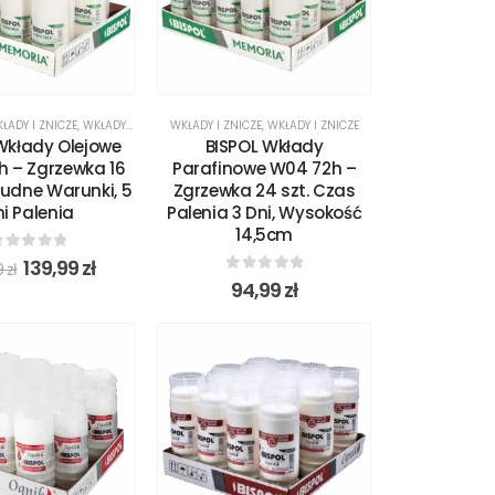
ŁADY I ZNICZE
,
WKŁADY I ZNICZE
WKŁADY I ZNICZE
,
WKŁADY I ZNICZE
Wkłady Olejowe
BISPOL Wkłady
h – Zgrzewka 16
Parafinowe W04 72h –
rudne Warunki, 5
Zgrzewka 24 szt. Czas
i Palenia
Palenia 3 Dni, Wysokość
14,5cm
out of 5
139,99
zł
9
zł
0
out of 5
94,99
zł