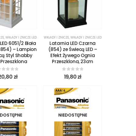
CZE
,
WKŁADY I ZNICZE LED
WKŁADY I ZNICZE
,
WKŁADY I ZNICZE LED
LED 6051/2 Biała
Latarnia LED Czarna
(854) – Lampion
(854) ze Świecą LED –
cą Styl Shabby
Efekt Żywego Ognia
 Przeszklona
Przeszklona, 23cm
out of 5
0
out of 5
20,80
zł
19,80
zł
EDOSTĘPNE
NIEDOSTĘPNE