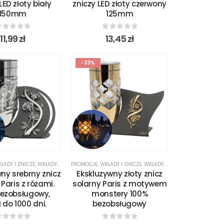
LED złoty biały
zniczy LED złoty czerwony
150mm
125mm
out of 5
0
out of 5
11,99
zł
13,45
zł
-23%
ŁADY I ZNICZE
,
WKŁADY I ZNICZE LED
PROMOCJE
,
WKŁADY I ZNICZE
,
WKŁADY I ZNICZE LED
ny srebrny znicz
Ekskluzywny złoty znicz
 Paris z różami.
solarny Paris z motywem
bezobsługowy,
monstery 100%
i do 1000 dni.
bezobsługowy