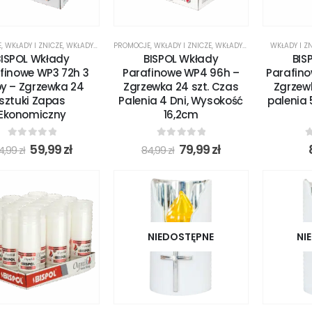
E
,
WKŁADY I ZNICZE
,
WKŁADY I ZNICZE
PROMOCJE
,
WKŁADY I ZNICZE
,
WKŁADY I ZNICZE
WKŁADY I Z
BISPOL Wkłady
BISPOL Wkłady
BIS
finowe WP3 72h 3
Parafinowe WP4 96h –
Parafin
y – Zgrzewka 24
Zgrzewka 24 szt. Czas
Zgrzewk
sztuki Zapas
Palenia 4 Dni, Wysokość
palenia 
Ekonomiczny
16,2cm
0
out of 5
0
out of 5
0
59,99
zł
79,99
zł
4,99
zł
84,99
zł
NIEDOSTĘPNE
NI