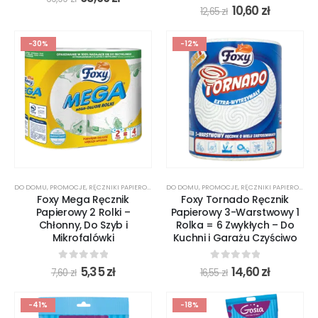
0
out of 5
10,60
zł
12,65
zł
-30%
-12%
DO DOMU
,
PROMOCJE
,
RĘCZNIKI PAPIEROWE
DO DOMU
,
PROMOCJE
,
RĘCZNIKI PAPIEROWE
Foxy Mega Ręcznik
Foxy Tornado Ręcznik
Papierowy 2 Rolki –
Papierowy 3-Warstwowy 1
Chłonny, Do Szyb i
Rolka = 6 Zwykłych – Do
Mikrofalówki
Kuchni i Garażu Czyściwo
0
out of 5
0
out of 5
5,35
zł
14,60
zł
7,60
zł
16,55
zł
-41%
-18%