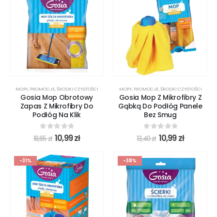
MOPY
,
PROMOCJE
,
ŚRODKI CZYSTOŚCI
MOPY
,
PROMOCJE
,
ŚRODKI CZYSTOŚCI
Gosia Mop Obrotowy
Gosia Mop Z Mikrofibry Z
Zapas Z Mikrofibry Do
Gąbką Do Podłóg Panele
Podłóg Na Klik
Bez Smug
0
out of 5
0
out of 5
10,99
zł
10,99
zł
18,65
zł
13,40
zł
-31%
-38%