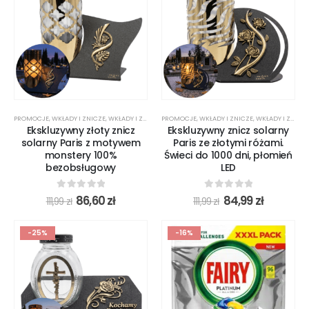
PROMOCJE
,
WKŁADY I ZNICZE
,
WKŁADY I ZNICZE LED
PROMOCJE
,
WKŁADY I ZNICZE
,
WKŁADY I ZNICZE LED
Ekskluzywny złoty znicz
Ekskluzywny znicz solarny
solarny Paris z motywem
Paris ze złotymi różami.
monstery 100%
Świeci do 1000 dni, płomień
bezobsługowy
LED
0
out of 5
0
out of 5
86,60
zł
84,99
zł
111,99
zł
111,99
zł
-25%
-16%