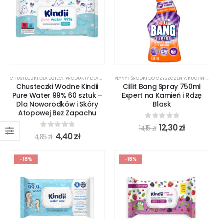
CHUSTECZKI DLA DZIECI
,
PRODUKTY DLA DZIECI
,
PŁYNY I ŚRODKI DO CZYSZCZENIA KUCHNI
PROMOCJE
,
PŁYN
Chusteczki Wodne Kindii
Cillit Bang Spray 750ml
Pure Water 99% 60 sztuk –
Expert na Kamień i Rdzę
Dla Noworodków i Skóry
Blask
Atopowej Bez Zapachu
0
out of 5
12,30
zł
14,15
zł
0
out of 5
4,40
zł
4,85
zł
-18%
-18%