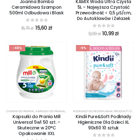
Joanna Bomba
KAMIX Woda Ultra Czysta
Ceramidowa Szampon
5L – Najwyższa Czystość
500ml Odbudowa i Blask
Przewodność < 0,5 µS/cm,
Do Autoklawów i Żelazek
0
out of 5
15,60
zł
16,75
zł
0
out of 5
10,99
zł
12,99
zł
-46%
-9%
CHEMIA DO PRANIA
,
KAPSUŁKI DO PRANIA
,
PROMOCJE
PODKŁADY DO PRZEWIJANIA
,
PRODUKTY DLA DZIECI
Kapsułki do Prania Mill
Kindii Pure&Soft Podkłady
Universal 5w1 50 szt. –
Higieniczne Dla Dzieci XL
Skuteczne w 20°C
90x60 10 sztuk
Opakowanie XXL