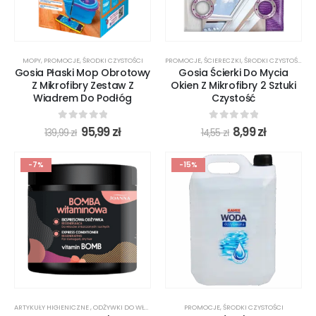
MOPY
,
PROMOCJE
,
ŚRODKI CZYSTOŚCI
PROMOCJE
,
ŚCIERECZKI
,
ŚRODKI CZYSTOŚCI
Gosia Płaski Mop Obrotowy
Gosia Ścierki Do Mycia
Z Mikrofibry Zestaw Z
Okien Z Mikrofibry 2 Sztuki
Wiadrem Do Podłóg
Czystość
0
out of 5
0
out of 5
95,99
zł
8,99
zł
139,99
zł
14,55
zł
-7%
-15%
ARTYKUŁY HIGIENICZNE
,
ODŻYWKI DO WŁOSÓW
,
PROMOCJE
PROMOCJE
,
ŚRODKI CZYSTOŚCI