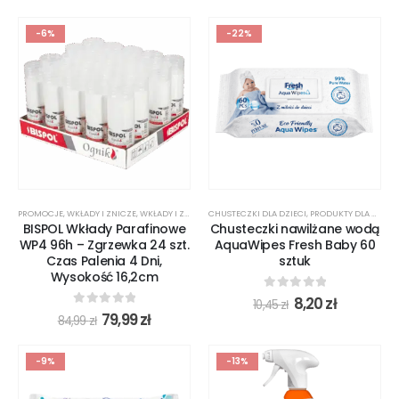
-6%
-22%
PROMOCJE
,
WKŁADY I ZNICZE
,
WKŁADY I ZNICZE
CHUSTECZKI DLA DZIECI
,
PRODUKTY DLA DZIECI
BISPOL Wkłady Parafinowe
Chusteczki nawilżane wodą
WP4 96h – Zgrzewka 24 szt.
AquaWipes Fresh Baby 60
Czas Palenia 4 Dni,
sztuk
Wysokość 16,2cm
0
out of 5
8,20
zł
10,45
zł
0
out of 5
79,99
zł
84,99
zł
-9%
-13%