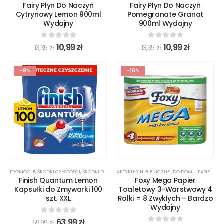
Fairy Płyn Do Naczyń
Fairy Płyn Do Naczyń
Cytrynowy Lemon 900ml
Pomegranate Granat
Wydajny
900ml Wydajny
0
out of 5
0
out of 5
10,99
zł
10,99
zł
13,35
zł
13,35
zł
-9%
-16%
PROMOCJE
,
ŚRODKI CZYSTOŚCI
,
ŚRODKI DO ZMYWANIA
ARTYKUŁY HIGIENICZNE
,
DO DOMU
,
PAPIER TOALETOWY
Finish Quantum Lemon
Foxy Mega Papier
Kapsułki do Zmywarki 100
Toaletowy 3-Warstwowy 4
szt. XXL
Rolki = 8 Zwykłych – Bardzo
Wydajny
0
out of 5
63,99
zł
69,99
zł