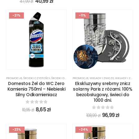
40,99
zł
47,99
zł
-21%
-11%
PROMOCJE
,
ŚRODKI CZYSTOŚCI
,
ŚRODKI DO TOALET
PROMOCJE
,
WKŁADY I ZNICZE
,
WKŁADY I ZNICZE LED
Domestos Żel do WC Zero
Ekskluzywny srebrny znicz
Kamienia 750ml – Niebieski
solarny Paris z różami. 100%
Silny Odkamieniacz
bezobsługowy, świeci do
1000 dni.
0
out of 5
8,65
zł
10,95
zł
0
out of 5
96,99
zł
108,99
zł
-23%
-24%