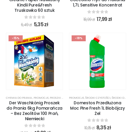
Kindii Pure&Fresh
1,7L Sensitive Koncentrat
Truskawka 60 sztuk
0
out of 5
17,99
zł
18,99
zł
0
out of 5
5,35
zł
6,49
zł
-15%
-18%
CHEMIA DO PRANIA
,
PROMOCJE
,
PROSZKI DO PRANIA
PROMOCJE
,
ŚRODKI CZYSTOŚCI
,
ŚRODKI DO TOALET
Der Waschkönig Proszek
Domestos Przedłużona
do Prania 6kg Pomarańcza
Moc Pine Fresh 1L Biobójczy
– Bez Zeolitów 100 Prań,
Żel
Niemiecki
0
out of 5
8,35
zł
10,15
zł
0
out of 5