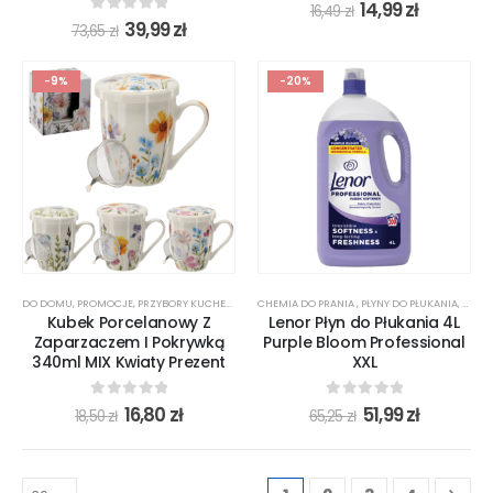
0
out of 5
14,99
zł
16,49
zł
0
out of 5
39,99
zł
73,65
zł
-9%
-20%
DO DOMU
,
PROMOCJE
,
PRZYBORY KUCHENNE
CHEMIA DO PRANIA
,
PŁYNY DO PŁUKANIA
,
PROM
Kubek Porcelanowy Z
Lenor Płyn do Płukania 4L
Zaparzaczem I Pokrywką
Purple Bloom Professional
340ml MIX Kwiaty Prezent
XXL
0
out of 5
0
out of 5
16,80
zł
51,99
zł
18,50
zł
65,25
zł