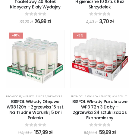
Toaletowy 40 Rolek
Higieniczne 10 Sztuk Bez
Klasyczny Biały Wydajny
Skrzydełek
0
out of 5
0
out of 5
26,99
zł
3,70
zł
33,20
zł
4,40
zł
-10%
-8%
PROMOCJE
,
WKŁADY I ZNICZE
,
WKŁADY I ZNICZE
PROMOCJE
,
WKŁADY I ZNICZE
,
WKŁADY I ZNICZE
BISPOL Wkłady Olejowe
BISPOL Wkłady Parafinowe
W08 120h – Zgrzewka 16 szt.
WP3 72h 3 Doby –
Na Trudne Warunki, 5 Dni
Zgrzewka 24 sztuki Zapas
Palenia
Ekonomiczny
0
out of 5
0
out of 5
157,99
zł
59,99
zł
174,99
zł
64,99
zł