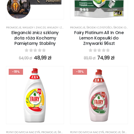
PROMOCJE
,
WKŁADY I ZNICZE
,
WKŁADY I ZNICZE LED
PROMOCJE
,
ŚRODKI CZYSTOŚCI
,
ŚRODKI DO ZMYWANIA
Elegancki znicz szklany
Fairy Platinum All In One
złota róża Kochamy
Lemon Kapsułki do
Pamiętamy Stabilny
Zmywarki 96szt
0
out of 5
0
out of 5
48,99
zł
74,99
zł
64,99
zł
89,10
zł
-18%
-18%
PŁYNY DO MYCIA NACZYŃ
,
PROMOCJE
,
ŚRODKI CZYSTOŚCI
PŁYNY DO MYCIA NACZYŃ
,
PROMOCJE
,
ŚRODKI CZYSTOŚCI