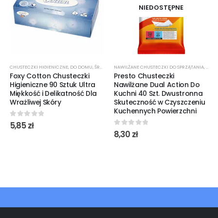
NIEDOSTĘPNE
CHUSTECZKI HIGIENICZNE
,
DO DOMU
,
ŚRODKI CZYSTOŚCI
NAWILŻANE CHUSTECZKI DO SPRZĄTANIA
,
ŚROD
Foxy Cotton Chusteczki
Presto Chusteczki
Higieniczne 90 Sztuk Ultra
Nawilżane Dual Action Do
Miękkość i Delikatność Dla
Kuchni 40 Szt. Dwustronna
Wrażliwej Skóry
Skuteczność w Czyszczeniu
Kuchennych Powierzchni
0
out of 5
5,85
zł
0
out of 5
8,30
zł