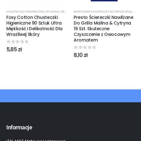
CHUSTECZKI HIGIENICZNE
,
DO DOMU
,
ŚRODKI CZYSTOŚCI
NAWILŻANE CHUSTECZKI DO SPRZĄTANIA
,
ŚROD
Foxy Cotton Chusteczki
Presto Ściereczki Nawilżane
Higieniczne 90 Sztuk Ultra
Do Grilla Malina & Cytryna
Miękkość i Delikatność Dla
16 Szt. Skuteczne
Wrażliwej Skóry
Czyszczenie z Owocowym
Aromatem
0
out of 5
5,85
zł
0
out of 5
8,10
zł
Informacje