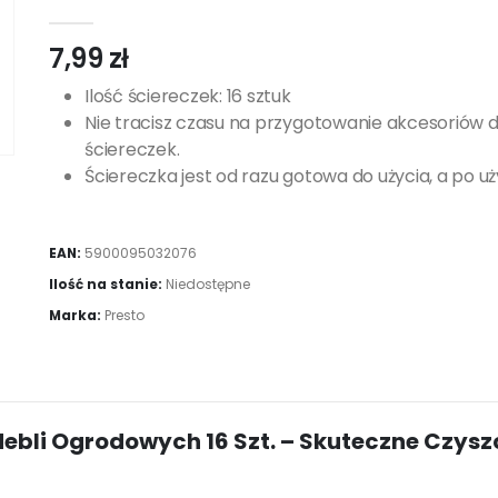
0
out of 5
7,99
zł
Ilość ściereczek: 16 sztuk
Nie tracisz czasu na przygotowanie akcesoriów do
ściereczek.
Ściereczka jest od razu gotowa do użycia, a po uż
EAN:
5900095032076
Ilość na stanie:
Niedostępne
Marka:
Presto
Mebli Ogrodowych 16 Szt. – Skuteczne Czysz