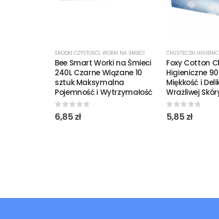
ŚRODKI CZYSTOŚCI
,
WORKI NA ŚMIECI
CHUSTECZKI HIGIENI
Bee Smart Worki na Śmieci
Foxy Cotton C
240L Czarne Wiązane 10
Higieniczne 90
sztuk Maksymalna
Miękkość i Del
Pojemność i Wytrzymałość
Wrażliwej Skór
0
out of 5
0
out of 5
6,85
zł
5,85
zł