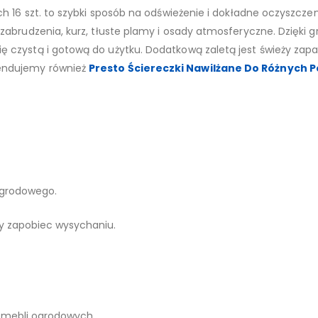
h 16 szt. to szybki sposób na odświeżenie i dokładne oczyszcze
abrudzenia, kurz, tłuste plamy i osady atmosferyczne. Dzięki g
zystą i gotową do użytku. Dodatkową zaletą jest świeży zapach
endujemy również
Presto Ściereczki Nawilżane Do Różnych P
ogrodowego.
by zapobiec wysychaniu.
z mebli ogrodowych.