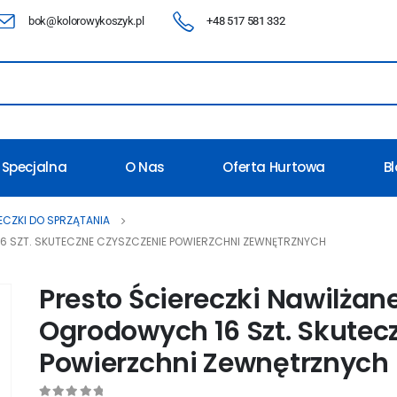
bok@kolorowykoszyk.pl
+48 517 581 332
 Specjalna
O Nas
Oferta Hurtowa
B
CZKI DO SPRZĄTANIA
16 SZT. SKUTECZNE CZYSZCZENIE POWIERZCHNI ZEWNĘTRZNYCH
Presto Ściereczki Nawilżan
Ogrodowych 16 Szt. Skutec
Powierzchni Zewnętrznych