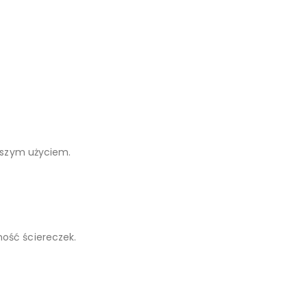
wszym użyciem.
ość ściereczek.