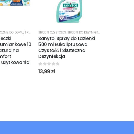
ICZNE
,
DO DOMU
,
ŚRODKI CZYSTOŚCI
ŚRODKI CZYSTOŚCI
,
ŚRODKI DO DEZYNFEKCJI
PROMOCJE
,
ŚRODK
eczki
Sanytol Spray do Łazienki
Sanytol Spr
umiankowe 10
500 ml Eukaliptusowa
500ml – Dez
turalna
Czystość i Skuteczna
Chloru Zaba
mfort
Dezynfekcja
Kuchnia
 Użytkowania
0
out of 5
0
out of 5
13,99
zł
9,99
14,05
zł
Poprzednia
cena:
9,99