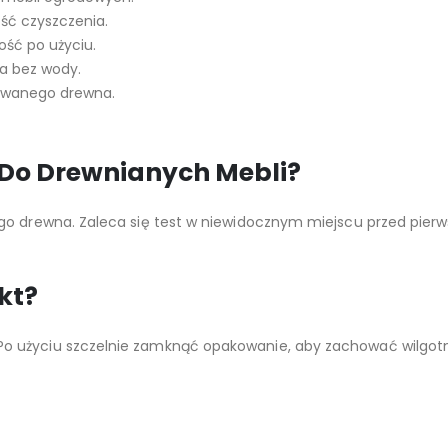
ość czyszczenia.
ość po użyciu.
ia bez wody.
erowanego drewna.
ę Do Drewnianych Mebli?
go drewna. Zaleca się test w niewidocznym miejscu przed pier
kt?
o użyciu szczelnie zamknąć opakowanie, aby zachować wilgotn