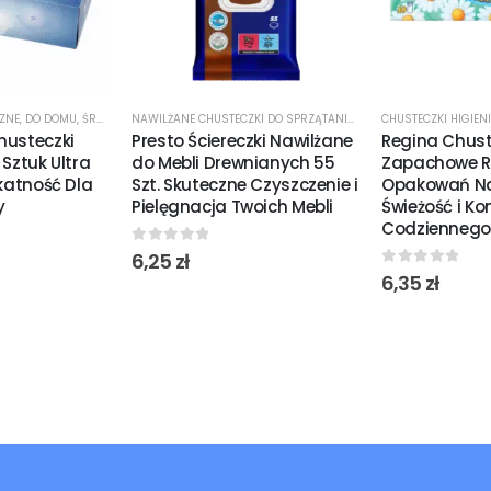
CZNE
,
DO DOMU
,
ŚRODKI CZYSTOŚCI
NAWILŻANE CHUSTECZKI DO SPRZĄTANIA
,
ŚRODKI CZYSTOŚCI
CHUSTECZKI HIGIEN
husteczki
Presto Ściereczki Nawilżane
Regina Chust
 Sztuk Ultra
do Mebli Drewnianych 55
Zapachowe R
ikatność Dla
Szt. Skuteczne Czyszczenie i
Opakowań Na
y
Pielęgnacja Twoich Mebli
Świeżość i Ko
Codziennego
0
out of 5
6,25
zł
0
out of 5
6,35
zł