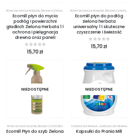
PŁYNY DO MYCIA PODŁÓG
,
ŚRODKI CZYSTOŚCI
PŁYNY DO MYCIA PODŁÓG
,
ŚRODKI CZYSTOŚCI
Ecomill płyn do mycia
Ecomill płyn do podłóg
podłóg i powierzchni
zielona herbata
gładkich Zielona Herbata 1 l
uniwersalny 1 l skuteczne
ochrona i pielęgnacja
czyszczenie i świeżość
drewna oraz paneli
0
out of 5
15,70
zł
0
out of 5
15,70
zł
NIEDOSTĘPNE
NIEDOSTĘPNE
PŁYNY DO MYCIA SZYB
,
ŚRODKI CZYSTOŚCI
CHEMIA DO PRANIA
,
KAPSUŁKI DO PRANIA
Ecomill Płyn do szyb Zielona
Kapsułki do Prania Mill