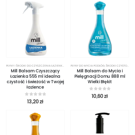
PŁYNY I ŚRODKI DO CZYSZCZENIA ŁAZIENKI
,
ŚRODKI CZYSTOŚCI
PŁYNY DO MYCIA PODŁÓG
,
ŚRODKI CZYSTOŚCI
Mill Balsam Czyszczący
Mill Balsam do Mycia i
Łazienka 555 ml idealna
Pielęgnacji Domu 888 ml
czystość i świeżość w Twojej
Wielki Błękit
łazience
0
out of 5
10,60
zł
0
out of 5
13,20
zł