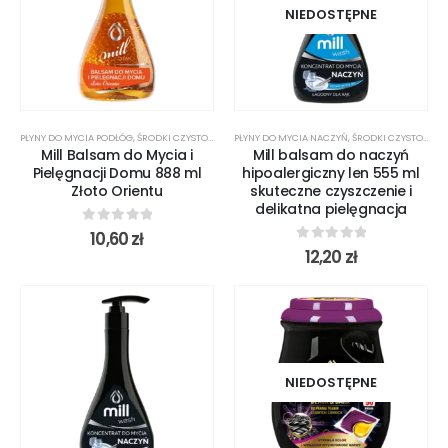
NIEDOSTĘPNE
PŁYNY DO MYCIA PODŁÓG
,
ŚRODKI CZYSTOŚCI
PŁYNY DO MYCIA NACZYŃ
,
ŚRODKI CZYSTOŚCI
Mill Balsam do Mycia i
Mill balsam do naczyń
Pielęgnacji Domu 888 ml
hipoalergiczny len 555 ml
Złoto Orientu
skuteczne czyszczenie i
delikatna pielęgnacja
0
out of 5
10,60
zł
0
out of 5
12,20
zł
NIEDOSTĘPNE