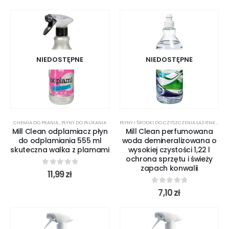
NIEDOSTĘPNE
NIEDOSTĘPNE
CHEMIA DO PRANIA
,
PŁYNY DO PŁUKANIA
PŁYNY I ŚRODKI DO CZYSZCZENIA ŁAZIENKI
,
ŚRO
Mill Clean odplamiacz płyn
Mill Clean perfumowana
do odplamiania 555 ml
woda demineralizowana o
skuteczna walka z plamami
wysokiej czystości 1,22 l
ochrona sprzętu i świeży
zapach konwalii
0
out of 5
11,99
zł
0
out of 5
7,10
zł