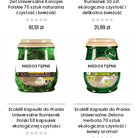
2w1 Uniwersalne Konopie
Rumianek 30 szt.
Polskie 70 sztuk naturalna
ekologiczna czystość i
czystość i świeżość
delikatna świeżość
0
out of 5
0
out of 5
61,51
zł
31,99
zł
NIEDOSTĘPNE
NIEDOSTĘPNE
CHEMIA DO PRANIA
,
KAPSUŁKI DO PRANIA
CHEMIA DO PRANIA
,
KAPSUŁKI DO PRANIA
EcoMill Kapsułki do Prania
EcoMill Kapsułki do Prania
Uniwersalne Rumianek
Uniwersalne Zielona
Polski 50 kapsułek
Herbata 70 sztuk
ekologicznej czystości
ekologiczna czystość i
świeży aromat