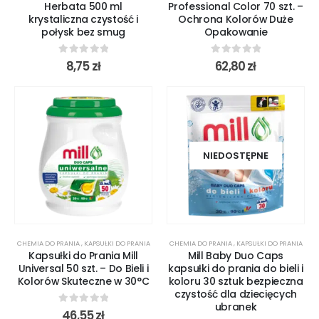
Herbata 500 ml
Professional Color 70 szt. –
krystaliczna czystość i
Ochrona Kolorów Duże
połysk bez smug
Opakowanie
0
out of 5
0
out of 5
8,75
zł
62,80
zł
NIEDOSTĘPNE
CHEMIA DO PRANIA
,
KAPSUŁKI DO PRANIA
CHEMIA DO PRANIA
,
KAPSUŁKI DO PRANIA
Kapsułki do Prania Mill
Mill Baby Duo Caps
Universal 50 szt. – Do Bieli i
kapsułki do prania do bieli i
Kolorów Skuteczne w 30°C
koloru 30 sztuk bezpieczna
czystość dla dziecięcych
ubranek
0
out of 5
46,55
zł