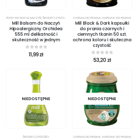
PŁYNY DO MYCIA NACZYŃ
,
ŚRODKI CZYSTOŚCI
CHEMIA DO PRANIA
,
KAPSUŁKI DO PRANIA
Mill Balsam do Naczyń
Mill Black & Dark kapsułki
Hipoalergiczny Orchidea
do prania czarnych i
555 ml delikatność i
ciemnych tkanin 50 szt.
skuteczność w jednym
ochrona koloru i skuteczna
czystość
0
out of 5
11,99
zł
0
out of 5
53,20
zł
NIEDOSTĘPNE
NIEDOSTĘPNE
ŚRODKI CZYSTOŚCI
CHEMIA DO PRANIA
,
KAPSUŁKI DO PRANIA