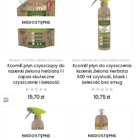
NIEDOSTĘPNE
ŚRODKI CZYSTOŚCI
,
ŚRODKI DO TOALET
PŁYNY I ŚRODKI DO CZYSZCZENIA ŁAZIENKI
,
ŚRO
Ecomill płyn czyszczący do
Ecomill płyn do czyszczenia
łazienki zielona herbata 1 l
łazienki Zielona Herbata
zapas skuteczne
500 ml czystość, blask i
czyszczenie i świeżość
świeżość bez smug
0
out of 5
0
out of 5
15,70
zł
10,75
zł
NIEDOSTĘPNE
NIEDOSTĘPNE