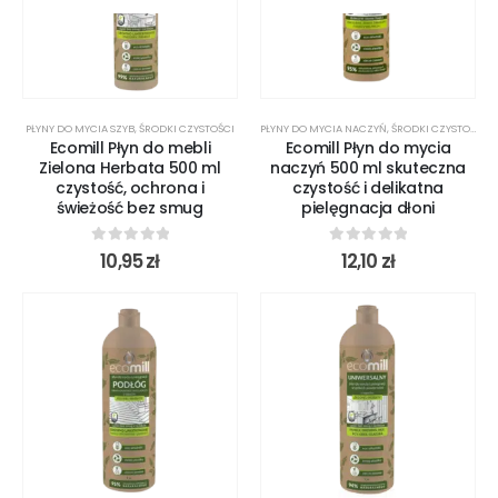
PŁYNY DO MYCIA SZYB
,
ŚRODKI CZYSTOŚCI
PŁYNY DO MYCIA NACZYŃ
,
ŚRODKI CZYSTOŚCI
Ecomill Płyn do mebli
Ecomill Płyn do mycia
Zielona Herbata 500 ml
naczyń 500 ml skuteczna
czystość, ochrona i
czystość i delikatna
świeżość bez smug
pielęgnacja dłoni
0
out of 5
0
out of 5
10,95
zł
12,10
zł