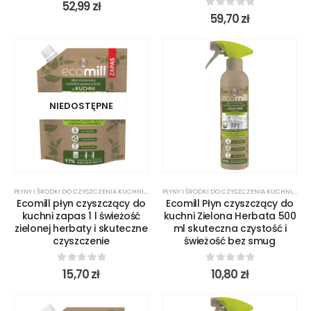
0
out of 5
52,99
zł
0
out of 5
59,70
zł
NIEDOSTĘPNE
PŁYNY I ŚRODKI DO CZYSZCZENIA KUCHNI
,
ŚRODKI CZYSTOŚCI
PŁYNY I ŚRODKI DO CZYSZCZENIA KUCHNI
,
ŚROD
Ecomill płyn czyszczący do
Ecomill Płyn czyszczący do
kuchni zapas 1 l świeżość
kuchni Zielona Herbata 500
zielonej herbaty i skuteczne
ml skuteczna czystość i
czyszczenie
świeżość bez smug
0
out of 5
0
out of 5
15,70
zł
10,80
zł