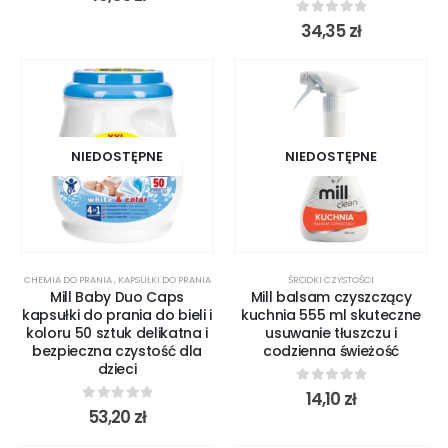
0
out of 5
34,35
zł
NIEDOSTĘPNE
NIEDOSTĘPNE
CHEMIA DO PRANIA
,
KAPSUŁKI DO PRANIA
ŚRODKI CZYSTOŚCI
Mill Baby Duo Caps
Mill balsam czyszczący
kapsułki do prania do bieli i
kuchnia 555 ml skuteczne
koloru 50 sztuk delikatna i
usuwanie tłuszczu i
bezpieczna czystość dla
codzienna świeżość
dzieci
0
out of 5
14,10
zł
0
out of 5
53,20
zł