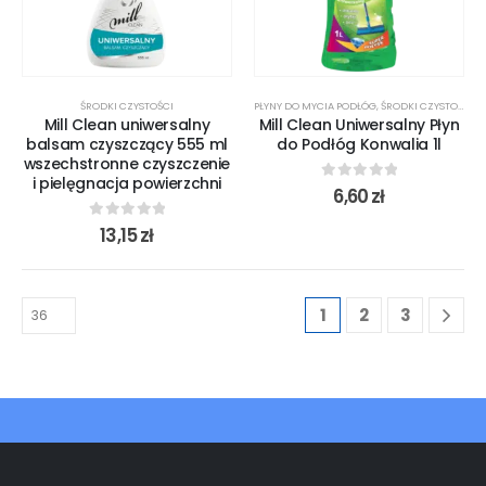
ŚRODKI CZYSTOŚCI
PŁYNY DO MYCIA PODŁÓG
,
ŚRODKI CZYSTOŚCI
Mill Clean uniwersalny
Mill Clean Uniwersalny Płyn
balsam czyszczący 555 ml
do Podłóg Konwalia 1l
wszechstronne czyszczenie
i pielęgnacja powierzchni
0
out of 5
6,60
zł
0
out of 5
13,15
zł
1
2
3