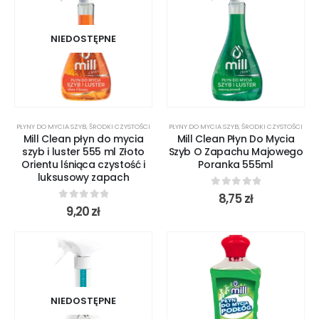
NIEDOSTĘPNE
PŁYNY DO MYCIA SZYB
,
ŚRODKI CZYSTOŚCI
PŁYNY DO MYCIA SZYB
,
ŚRODKI CZYSTOŚCI
Mill Clean płyn do mycia
Mill Clean Płyn Do Mycia
szyb i luster 555 ml Złoto
Szyb O Zapachu Majowego
Orientu lśniąca czystość i
Poranka 555ml
luksusowy zapach
0
out of 5
8,75
zł
0
out of 5
9,20
zł
NIEDOSTĘPNE