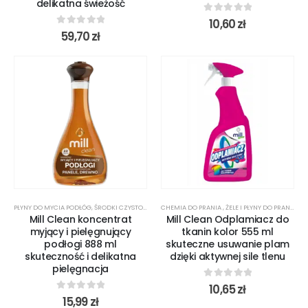
delikatna świeżość
0
out of 5
10,60
zł
0
out of 5
59,70
zł
PŁYNY DO MYCIA PODŁÓG
,
ŚRODKI CZYSTOŚCI
CHEMIA DO PRANIA
,
ŻELE I PŁYNY DO PRANIA
Mill Clean koncentrat
Mill Clean Odplamiacz do
myjący i pielęgnujący
tkanin kolor 555 ml
podłogi 888 ml
skuteczne usuwanie plam
skuteczność i delikatna
dzięki aktywnej sile tlenu
pielęgnacja
0
out of 5
10,65
zł
0
out of 5
15,99
zł