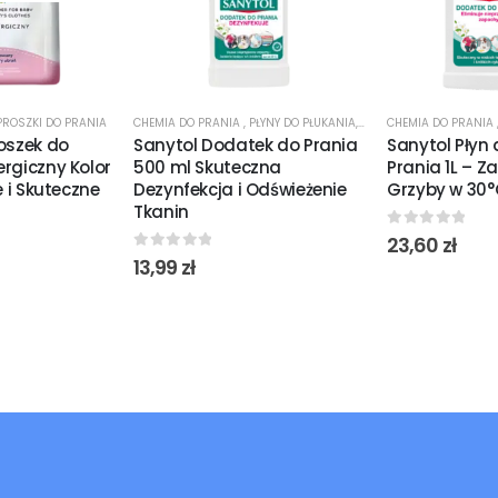
PROSZKI DO PRANIA
CHEMIA DO PRANIA
,
PŁYNY DO PŁUKANIA
,
ŚRODKI CZYSTOŚCI
CHEMIA DO PRANIA
,
ŚROD
roszek do
Sanytol Dodatek do Prania
Sanytol Płyn 
rgiczny Kolor
500 ml Skuteczna
Prania 1L – Za
e i Skuteczne
Dezynfekcja i Odświeżenie
Grzyby w 30°
Tkanin
0
out of 5
23,60
zł
0
out of 5
13,99
zł