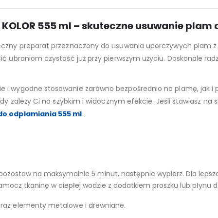
 KOLOR 555 ml – skuteczne usuwanie plam dz
eczny preparat przeznaczony do usuwania uporczywych plam z ko
ić ubraniom czystość już przy pierwszym użyciu. Doskonale radz
e i wygodne stosowanie zarówno bezpośrednio na plamę, jak i
gdy zależy Ci na szybkim i widocznym efekcie. Jeśli stawiasz na
 do odplamiania 555 ml
.
pozostaw na maksymalnie 5 minut, następnie wypierz. Dla lepsze
mocz tkaninę w ciepłej wodzie z dodatkiem proszku lub płynu d
oraz elementy metalowe i drewniane.