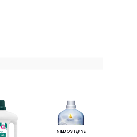
NIEDOSTĘPNE
NIED