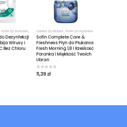
KI DO DEZYNFEKCJI
,
PŁYNY DO PŁUKANIA
,
ŚRODKI DO DEZYNFEKCJI
CHEMIA DO PRANIA
,
PŁYNY DO PŁUKANIA
CHEMIA DO PRAN
do Dezynfekcji
Sofin Complete Care &
Sofin Compl
bija Wirusy i
Freshness Płyn do Płukania
Perfume Pły
C Bez Chloru
Fresh Morning 1,8 l Rześkość
Perfume Bou
Poranka i Miękkość Twoich
Długotrwała
Ubrań
Miękkość Tk
0
out of 5
0
out of 5
11,39
zł
19,30
zł