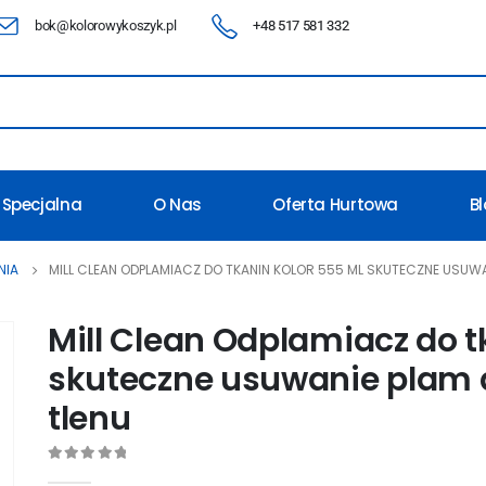
bok@kolorowykoszyk.pl
+48 517 581 332
 Specjalna
O Nas
Oferta Hurtowa
B
NIA
MILL CLEAN ODPLAMIACZ DO TKANIN KOLOR 555 ML SKUTECZNE USUWAN
Mill Clean Odplamiacz do t
skuteczne usuwanie plam d
tlenu
0
out of 5