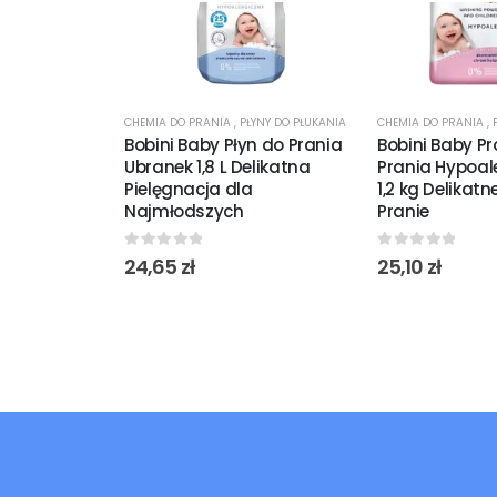
CHEMIA DO PRANIA
,
PŁYNY DO PŁUKANIA
CHEMIA DO PRANIA
,
Bobini Baby Płyn do Prania
Bobini Baby P
Ubranek 1,8 L Delikatna
Prania Hypoale
Pielęgnacja dla
1,2 kg Delikatn
Najmłodszych
Pranie
0
out of 5
0
out of 5
24,65
zł
25,10
zł