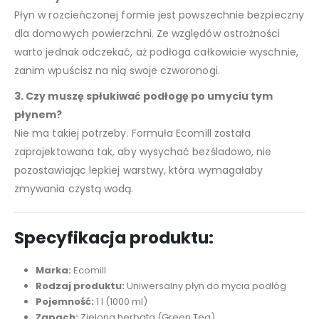
Płyn w rozcieńczonej formie jest powszechnie bezpieczny
dla domowych powierzchni. Ze względów ostrożności
warto jednak odczekać, aż podłoga całkowicie wyschnie,
zanim wpuścisz na nią swoje czworonogi.
3. Czy muszę spłukiwać podłogę po umyciu tym
płynem?
Nie ma takiej potrzeby. Formuła Ecomill została
zaprojektowana tak, aby wysychać bezśladowo, nie
pozostawiając lepkiej warstwy, która wymagałaby
zmywania czystą wodą.
Specyfikacja produktu:
Marka:
Ecomill
Rodzaj produktu:
Uniwersalny płyn do mycia podłóg
Pojemność:
1 l (1000 ml)
Zapach:
Zielona herbata (Green Tea)