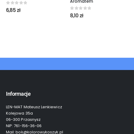
Aromatem
0
out of 5
6,85
zł
0
out of 5
8,10
zł
Informacje
LEN-MAT Mateusz Lenkiewicz
Kolejowa 35a
06-300 Przasnysz
NIP: 761-156-36-06
Mail: bok@kolorowykoszyk.pl