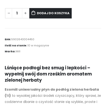
DODAJ DO KOSZYKA
EAN:
5902643004450
Ilość na stanie:
10 w magazynie
Marka:
Mill
Lśniące podłogi bez smug i lepkości –
wypełnij swój dom rześkim aromatem
zielonej herbaty
Ecomill uniwersalny płyn do podłóg zielona herbata
(1 l)
to wysokiej jakości środek czyszczący, który sprawi, że
codzienne dbanie o czystość stanie się szybkie, proste i