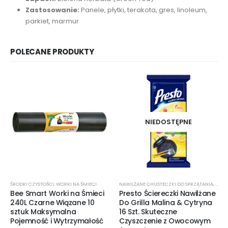
Zastosowanie:
Panele, płytki, terakota, gres, linoleum,
parkiet, marmur
POLECANE PRODUKTY
NIEDOSTĘPNE
ŚRODKI CZYSTOŚCI
,
WORKI NA ŚMIECI
NAWILŻANE CHUSTECZKI DO SPRZĄTANIA
,
ŚROD
Bee Smart Worki na Śmieci
Presto Ściereczki Nawilżane
240L Czarne Wiązane 10
Do Grilla Malina & Cytryna
sztuk Maksymalna
16 Szt. Skuteczne
Pojemność i Wytrzymałość
Czyszczenie z Owocowym