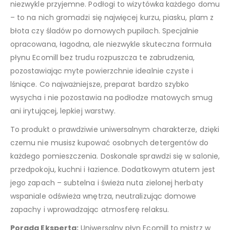
niezwykle przyjemne. Podłogi to wizytówka każdego domu
– to na nich gromadzi się najwięcej kurzu, piasku, plam z
błota czy śladów po domowych pupilach. Specjalnie
opracowana, łagodna, ale niezwykle skuteczna formuła
płynu Ecomill bez trudu rozpuszcza te zabrudzenia,
pozostawiając myte powierzchnie idealnie czyste i
lśniące. Co najważniejsze, preparat bardzo szybko
wysycha i nie pozostawia na podłodze matowych smug
ani irytującej, lepkiej warstwy.
To produkt o prawdziwie uniwersalnym charakterze, dzięki
czemu nie musisz kupować osobnych detergentów do
każdego pomieszczenia. Doskonale sprawdzi się w salonie,
przedpokoju, kuchni i łazience. Dodatkowym atutem jest
jego zapach – subtelna i świeża nuta zielonej herbaty
wspaniale odświeża wnętrza, neutralizując domowe
zapachy i wprowadzając atmosferę relaksu.
Porada Eksperta:
Uniwersalny płyn Ecomill to mistrz w