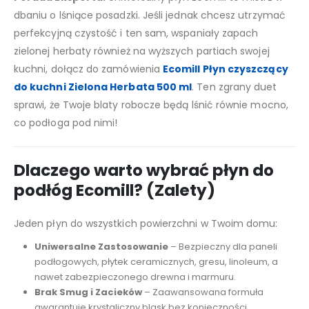
dbaniu o lśniące posadzki. Jeśli jednak chcesz utrzymać
perfekcyjną czystość i ten sam, wspaniały zapach
zielonej herbaty również na wyższych partiach swojej
kuchni, dołącz do zamówienia
Ecomill Płyn czyszczący
do kuchni Zielona Herbata 500 ml
. Ten zgrany duet
sprawi, że Twoje blaty robocze będą lśnić równie mocno,
co podłoga pod nimi!
Dlaczego warto wybrać płyn do
podłóg Ecomill? (Zalety)
Jeden płyn do wszystkich powierzchni w Twoim domu:
Uniwersalne Zastosowanie
– Bezpieczny dla paneli
podłogowych, płytek ceramicznych, gresu, linoleum, a
nawet zabezpieczonego drewna i marmuru.
Brak Smug i Zacieków
– Zaawansowana formuła
gwarantuje krystaliczny blask bez konieczności