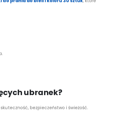
 do prania do bieli i koloru 30 sztuk
, które
a.
ięcych ubranek?
skuteczność, bezpieczeństwo i świeżość.