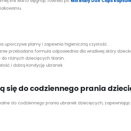
ej linii warto sięgnąć również po
Mill Baby Duo Caps kapsułki
pakowaniu.
a uporczywe plamy i zapewnia higieniczną czystość.
nie przebadana formuła odpowiednia dla wrażliwej skóry dzieck
 do różnych dziecięcych tkanin.
ość i dobrą kondycję ubranek.
 się do codziennego prania dziec
ealne do codziennego prania ubranek dziecięcych, zapewniając 