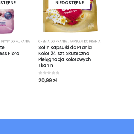
STĘPNE
NIEDOSTĘPNE
NIED
,
PŁYNY DO PŁUKANIA
CHEMIA DO PRANIA
,
KAPSUŁKI DO PRANIA
CHEMIA DO PRAN
te
Sofin Kapsułki do Prania
Sofin Odświ
ss Floral
Kolor 24 szt. Skuteczna
Fresh Explos
Pielęgnacja Kolorowych
Intensywna 
Tkanin
Świeżość
0
out of 5
0
out of 5
20,99
zł
11,70
zł