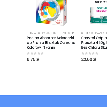
NIEDO
CHEMIA DO PRANIA
,
CHUSTECZKI DO PRANIA
CHEMIA DO PRANIA
,
Paclan Absorber Ściereczki
Sanytol Odpl
do Prania 15 sztuk Ochrona
Proszku 450g 
Kolorów i Tkanin
Bez Chloru Sk
0
out of 5
0
out of 5
6,75
zł
22,60
zł