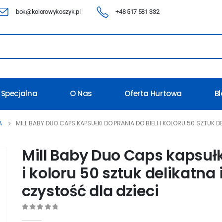
bok@kolorowykoszyk.pl
+48 517 581 332
 Specjalna
O Nas
Oferta Hurtowa
B
A
MILL BABY DUO CAPS KAPSUŁKI DO PRANIA DO BIELI I KOLORU 50 SZTUK D
Mill Baby Duo Caps kapsułki
i koloru 50 sztuk delikatna
czystość dla dzieci
0
out of 5