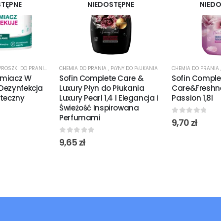
STĘPNE
NIEDOSTĘPNE
NIEDO
PROSZKI DO PRANIA
,
ŻELE I PŁYNY DO PRANIA
CHEMIA DO PRANIA
,
PŁYNY DO PŁUKANIA
CHEMIA DO PRANIA
amiacz W
Sofin Complete Care &
Sofin Comple
Dezynfekcja
Luxury Płyn do Płukania
Care&Freshne
uteczny
Luxury Pearl 1,4 l Elegancja i
Passion 1,8l
Świeżość Inspirowana
Perfumami
0
out of 5
9,70
zł
0
out of 5
9,65
zł