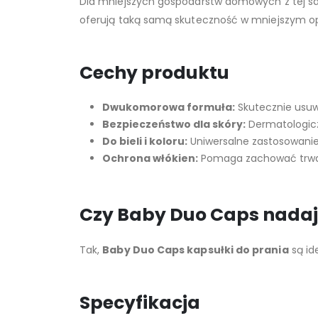
Dla mniejszych gospodarstw domowych z tej sam
oferują taką samą skuteczność w mniejszym o
Cechy produktu
Dwukomorowa formuła:
Skutecznie usuw
Bezpieczeństwo dla skóry:
Dermatologicz
Do bieli i koloru:
Uniwersalne zastosowanie
Ochrona włókien:
Pomaga zachować trwał
Czy Baby Duo Caps nadają
Tak,
Baby Duo Caps kapsułki do prania
są id
Specyfikacja