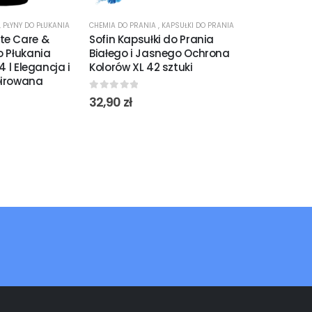
,
PŁYNY DO PŁUKANIA
CHEMIA DO PRANIA
,
KAPSUŁKI DO PRANIA
CHEMIA DO PRAN
te Care &
Sofin Kapsułki do Prania
Sofin Kapsuł
o Płukania
Białego i Jasnego Ochrona
Kolor 24 szt
,4 l Elegancja i
Kolorów XL 42 sztuki
Pielęgnacja
pirowana
Tkanin
0
out of 5
32,90
zł
0
out of 5
20,99
zł