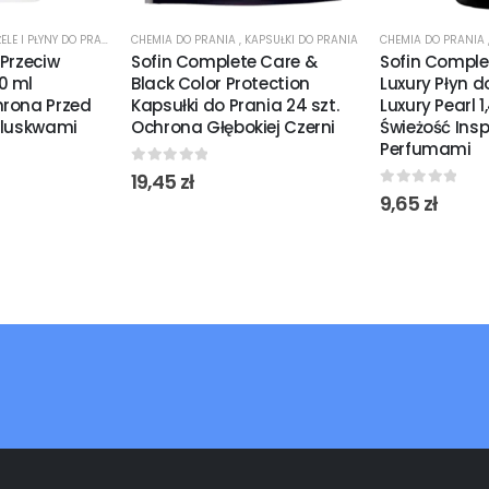
ŻELE I PŁYNY DO PRANIA
CHEMIA DO PRANIA
,
KAPSUŁKI DO PRANIA
CHEMIA DO PRANIA
 Przeciw
Sofin Complete Care &
Sofin Comple
0 ml
Black Color Protection
Luxury Płyn d
hrona Przed
Kapsułki do Prania 24 szt.
Luxury Pearl 1
Pluskwami
Ochrona Głębokiej Czerni
Świeżość Ins
Perfumami
0
out of 5
19,45
zł
0
out of 5
9,65
zł