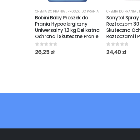
CHEMIA DO PRANIA
,
PROSZKI DO PRANIA
CHEMIA DO PRANIA
,
Bobini Baby Proszek do
Sanytol Spray
Prania Hypoalergiczny
Roztoczom 30
Uniwersalny 1,2 kg Delikatna
Skuteczna Oc
Ochrona i Skuteczne Pranie
Roztoczami i 
0
out of 5
0
out of 5
26,25
zł
24,40
zł