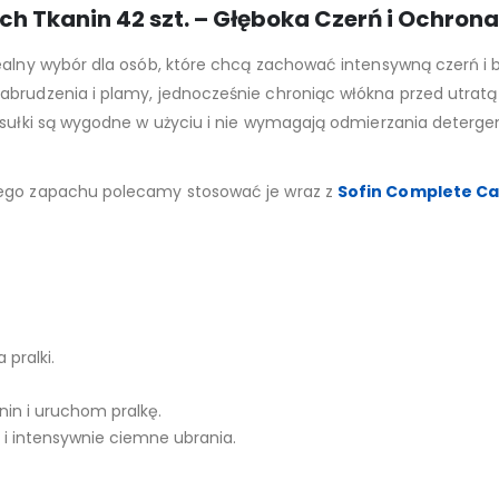
ch Tkanin 42 szt. – Głęboka Czerń i Ochrona
ealny wybór dla osób, które chcą zachować intensywną czerń i 
brudzenia i plamy, jednocześnie chroniąc włókna przed utratą k
psułki są wygodne w użyciu i nie wymagają odmierzania detergent
nego zapachu polecamy stosować je wraz z
Sofin Complete Car
pralki.
nin i uruchom pralkę.
 i intensywnie ciemne ubrania.