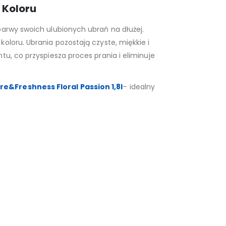
 Koloru
barwy swoich ulubionych ubrań na dłużej.
oloru. Ubrania pozostają czyste, miękkie i
u, co przyspiesza proces prania i eliminuje
e&Freshness Floral Passion 1,8l
– idealny