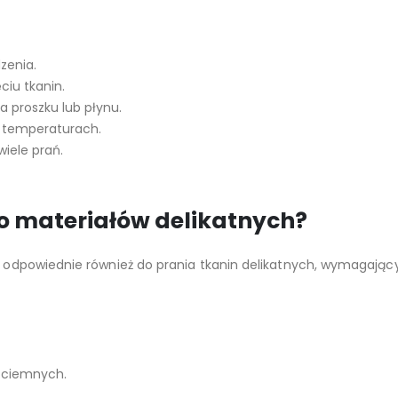
zenia.
ciu tkanin.
 proszku lub płynu.
h temperaturach.
iele prań.
do materiałów delikatnych?
są odpowiednie również do prania tkanin delikatnych, wymagając
n ciemnych.