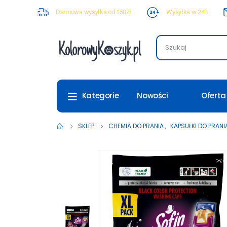
Darmowa wysyłka od 150zł
Wysyłka w 24h
Nowości
Oferta
Kategorie
SKLEP
CHEMIA DO PRANIA
,
KAPSUŁKI DO PRANI