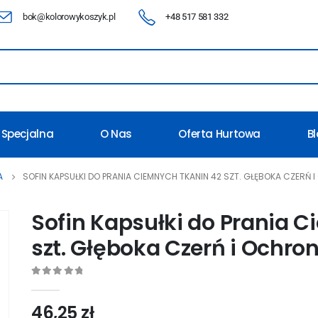
bok@kolorowykoszyk.pl
+48 517 581 332
 Specjalna
O Nas
Oferta Hurtowa
B
A
SOFIN KAPSUŁKI DO PRANIA CIEMNYCH TKANIN 42 SZT. GŁĘBOKA CZERŃ
Sofin Kapsułki do Prania 
szt. Głęboka Czerń i Ochro
0
out of 5
46,25
zł