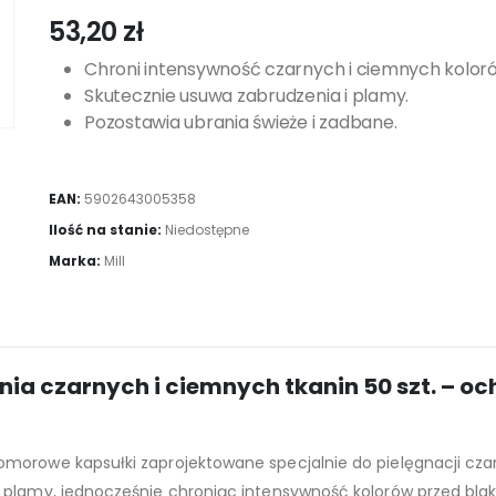
53,20
zł
Chroni intensywność czarnych i ciemnych kolor
Skutecznie usuwa zabrudzenia i plamy.
Pozostawia ubrania świeże i zadbane.
EAN:
5902643005358
Ilość na stanie:
Niedostępne
Marka:
Mill
ania czarnych i ciemnych tkanin 50 szt. – oc
morowe kapsułki zaprojektowane specjalnie do pielęgnacji cza
 plamy, jednocześnie chroniąc intensywność kolorów przed blak