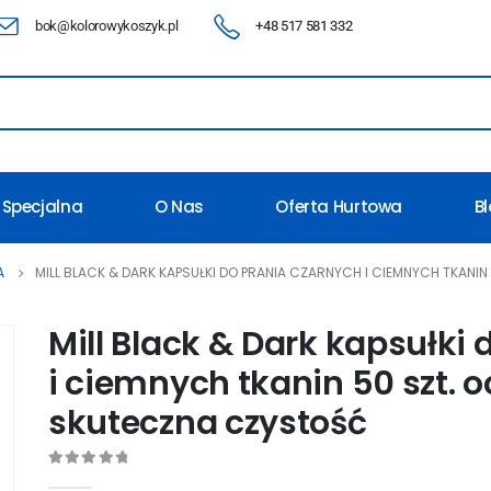
bok@kolorowykoszyk.pl
+48 517 581 332
 Specjalna
O Nas
Oferta Hurtowa
B
A
MILL BLACK & DARK KAPSUŁKI DO PRANIA CZARNYCH I CIEMNYCH TKANI
Mill Black & Dark kapsułki
i ciemnych tkanin 50 szt. o
skuteczna czystość
0
out of 5