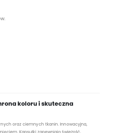
ów.
hrona koloru i skuteczna
rnych oraz ciemnych tkanin. Innowacyjna,
nięciem. Kapsułki zapewniają świeżość,