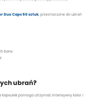
lor Duo Caps 50 sztuk
, przeznaczone do ubrań
h barw.
y.
nych ubrań?
ie kapsułek pomaga utrzymać intensywny kolor i