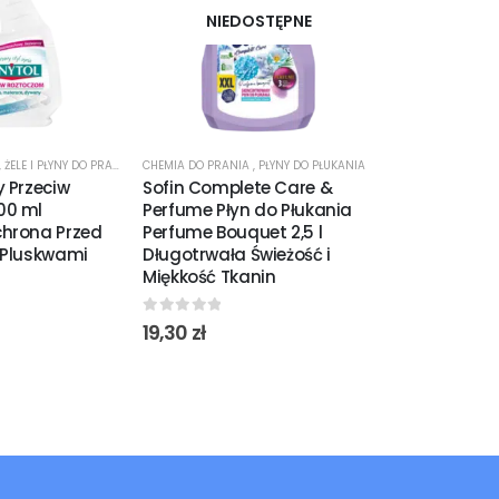
NIEDOSTĘPNE
,
ŻELE I PŁYNY DO PRANIA
CHEMIA DO PRANIA
,
PŁYNY DO PŁUKANIA
CHEMIA DO PRAN
y Przeciw
Sofin Complete Care &
Sofin Kapsuł
00 ml
Perfume Płyn do Płukania
Ciemnych Tk
hrona Przed
Perfume Bouquet 2,5 l
Głęboka Cze
 Pluskwami
Długotrwała Świeżość i
Koloru
Miękkość Tkanin
0
out of 5
46,25
zł
0
out of 5
19,30
zł