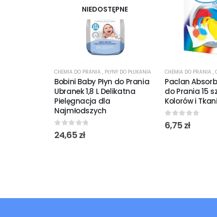
NIEDOSTĘPNE
CHEMIA DO PRANIA
,
PŁYNY DO PŁUKANIA
CHEMIA DO PRANIA
,
Bobini Baby Płyn do Prania
Paclan Absorbe
Ubranek 1,8 L Delikatna
do Prania 15 
Pielęgnacja dla
Kolorów i Tkan
Najmłodszych
0
out of 5
6,75
zł
0
out of 5
24,65
zł