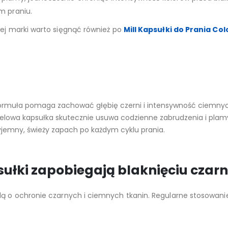
m praniu.
mej marki warto sięgnąć również po
Mill Kapsułki do Prania Co
ormuła pomaga zachować głębię czerni i intensywność ciemnyc
owa kapsułka skutecznie usuwa codzienne zabrudzenia i plam
jemny, świeży zapach po każdym cyklu prania.
psułki zapobiegają blaknięciu czar
lą o ochronie czarnych i ciemnych tkanin. Regularne stosowan