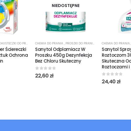
NIEDOSTĘPNE
CHUSTECZKI DO PRANIA
CHEMIA DO PRANIA
,
PROSZKI DO PRANIA
,
ŻELE I PŁYNY DO PRANIA
CHEMIA DO PRANIA
r Ściereczki
Sanytol Odplamiacz W
Sanytol Spra
sztuk Ochrona
Proszku 450g Dezynfekcja
Roztoczom 3
in
Bez Chloru Skuteczny
Skuteczna Oc
Roztoczami i
0
out of 5
22,60
zł
0
out of 5
24,40
zł