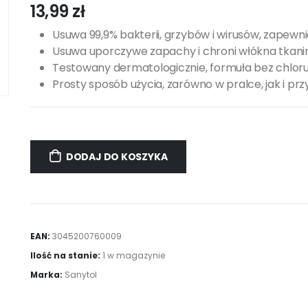
13,99
zł
Usuwa 99,9% bakterii, grzybów i wirusów, zapewnia
Usuwa uporczywe zapachy i chroni włókna tkanin
Testowany dermatologicznie, formuła bez chloru
Prosty sposób użycia, zarówno w pralce, jak i pr
DODAJ DO KOSZYKA
EAN:
3045200760009
Ilość na stanie:
1 w magazynie
Marka:
Sanytol