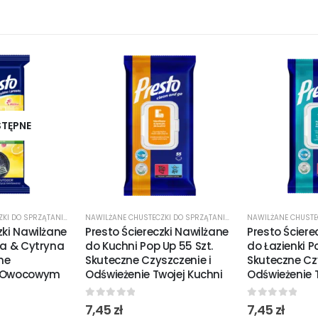
STĘPNE
NAWILŻANE CHUSTECZKI DO SPRZĄTANIA
,
ŚRODKI CZYSTOŚCI
NAWILŻANE CHUSTECZKI DO SPRZĄTANIA
,
ŚRODKI CZYSTOŚCI
zki Nawilżane
Presto Ściereczki Nawilżane
Presto Ściere
na & Cytryna
do Kuchni Pop Up 55 Szt.
do Łazienki P
zne
Skuteczne Czyszczenie i
Skuteczne Cz
z Owocowym
Odświeżenie Twojej Kuchni
Odświeżenie T
0
out of 5
0
out of 5
7,45
zł
7,45
zł