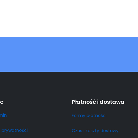
c
Płatność i dostawa
min
Formy płatności
a prywatności
Czas i koszty dostawy