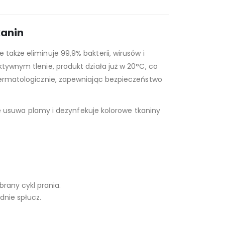
kanin
także eliminuje 99,9% bakterii, wirusów i
ktywnym tlenie, produkt działa już w 20°C, co
 dermatologicznie, zapewniając bezpieczeństwo
 usuwa plamy i dezynfekuje kolorowe tkaniny
brany cykl prania.
dnie spłucz.