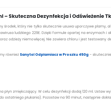
l – Skuteczna Dezynfekcja i Odświeżenie T
 środek, który nie tylko skutecznie usuwa uporczywe plamy, ale 
awirusa ludzkiego 229E. Dzięki formule opartej na enzymach i a
 oraz odzieży niemowlęcej. Nie zawiera chloru i jest testowany
amy również
Sanytol Odplamiacz w Proszku 450g
– skutecznie
na płyn zmiękczający. W celu dezynfekcji dodaj 120 ml. Ustaw wy
(do ostatniego płukania). Pozostaw na 90 minut, następnie dokła