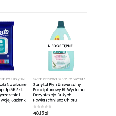
NIEDOSTĘPNE
NAWILŻANE CHUSTECZKI DO SPRZĄTANIA
,
ŚRODKI CZYSTOŚCI
ŚRODKI CZYSTOŚCI
,
ŚRODKI DO DEZYNFEKCJI
ŚRODKI CZYSTOŚCI
czki Nawilżane
Sanytol Płyn Uniwersalny
Sanytol Spr
op Up 55 Szt.
Eukaliptusowy 5L Wydajna
500 ml Cyt
yszczenie i
Dezynfekcja Dużych
Dezynfekcja
wojej Łazienki
Powierzchni Bez Chloru
Odtłuszczan
0
out of 5
0
out of 5
48,15
zł
13,75
zł