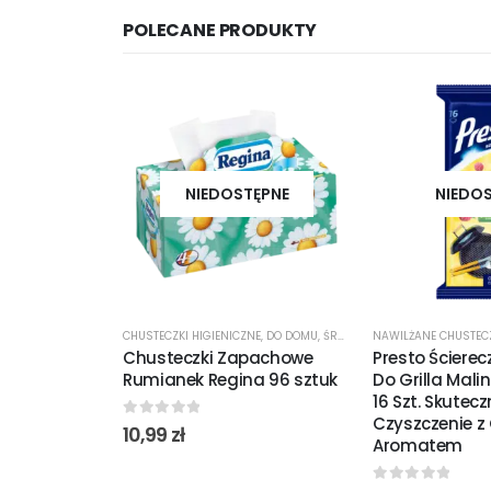
POLECANE PRODUKTY
NIEDOSTĘPNE
NIEDO
CHUSTECZKI HIGIENICZNE
,
DO DOMU
,
ŚRODKI CZYSTOŚCI
Chusteczki Zapachowe
Presto Ścierec
Rumianek Regina 96 sztuk
Do Grilla Mali
16 Szt. Skutec
Czyszczenie 
0
out of 5
10,99
zł
Aromatem