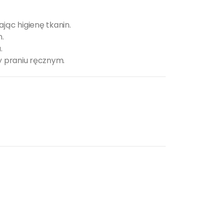
jąc higienę tkanin.
.
.
zy praniu ręcznym.