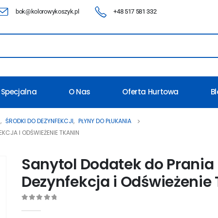
bok@kolorowykoszyk.pl
+48 517 581 332
 Specjalna
O Nas
Oferta Hurtowa
B
A
,
ŚRODKI DO DEZYNFEKCJI
,
PŁYNY DO PŁUKANIA
KCJA I ODŚWIEŻENIE TKANIN
Sanytol Dodatek do Prania
Dezynfekcja i Odświeżenie
0
out of 5