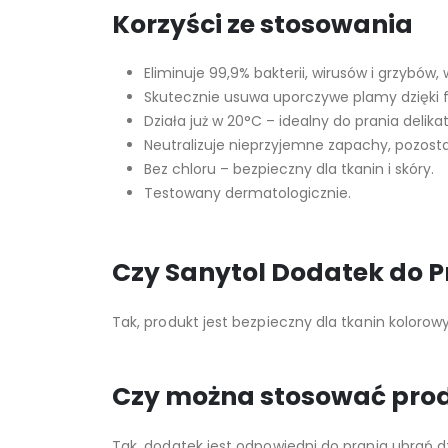
Korzyści ze stosowania
Eliminuje 99,9% bakterii, wirusów i grzybów,
Skutecznie usuwa uporczywe plamy dzięki
Działa już w 20°C – idealny do prania delika
Neutralizuje nieprzyjemne zapachy, pozosta
Bez chloru – bezpieczny dla tkanin i skóry.
Testowany dermatologicznie.
Czy Sanytol Dodatek do P
Tak, produkt jest bezpieczny dla tkanin koloro
Czy można stosować prod
Tak, dodatek jest odpowiedni do prania ubrań 