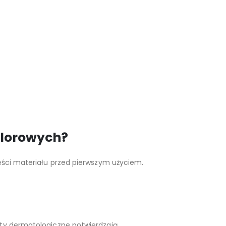
olorowych?
zęści materiału przed pierwszym użyciem.
sty dermatologiczne potwierdzają