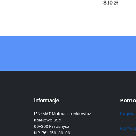
0
out of 5
8,10
zł
Pomo
Informacje
Regula
LEN-MAT Mateusz Lenkiewicz
Kolejowa 35a
06-300 Przasnysz
Polityk
NIP: 761-156-36-06