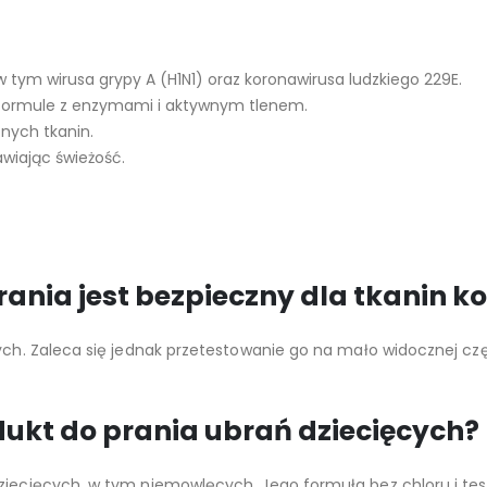
 w tym wirusa grypy A (H1N1) oraz koronawirusa ludzkiego 229E.
 formule z enzymami i aktywnym tlenem.
tnych tkanin.
wiając świeżość.
rania jest bezpieczny dla tkanin k
wych. Zaleca się jednak przetestowanie go na mało widocznej c
ukt do prania ubrań dziecięcych?
dziecięcych, w tym niemowlęcych. Jego formuła bez chloru i te