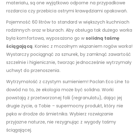
materiału, są one wyjątkowo odporne na przypadkowe
rozdarcia czy przebicia ostrymi krawędziami opakowań.
Pojemność 60 litrów to standard w większych kuchniach
rodzinnych oraz w biurach. Aby obsługa tak dużego worka
była komfortowa, wyposażono go w
solidną taśmę
ściągającą
. Koniec z mozolnym wiązaniem rogów worka!
Wystarczy pociągnąć za sznurek, by zamknąć zawartość
szczelnie i higienicznie, tworząc jednocześnie wytrzymały
uchwyt do przenoszenia.
Wytrzymałość z czystym sumieniem! Paclan Eco Line to
dowód na to, że ekologia może być solidna. Worki
powstają z przetworzonej folii (regranulatu), dając jej
drugie życie, a Tobie – supermocny produkt, który nie
pęka w drodze do śmietnika. Wybierz rozwiązanie
przyjazne naturze, nie rezygnując z wygody taśmy
ściągającej.