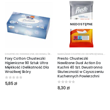
NIEDOSTĘPNE
CHUSTECZKI HIGIENICZNE
,
DO DOMU
,
ŚRODKI CZYSTOŚCI
NAWILŻANE CHUSTECZKI DO SPRZĄTANIA
,
ŚROD
Foxy Cotton Chusteczki
Presto Chusteczki
Higieniczne 90 Sztuk Ultra
Nawilżane Dual Action Do
Miękkość i Delikatność Dla
Kuchni 40 Szt. Dwustronna
Wrażliwej Skóry
Skuteczność w Czyszczeniu
Kuchennych Powierzchni
0
out of 5
5,85
zł
0
out of 5
8,30
zł