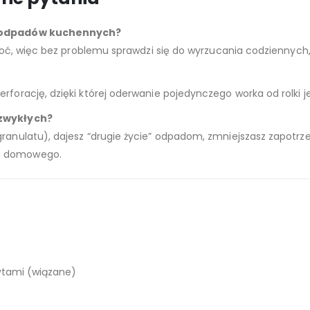
ch odpadów kuchennych?
 wilgoć, więc bez problemu sprawdzi się do wyrzucania codzienn
rforację, dzięki której oderwanie pojedynczego worka od rolki je
 zwykłych?
granulatu), dajesz “drugie życie” odpadom, zmniejszasz zapotrz
wa domowego.
ytami (wiązane)