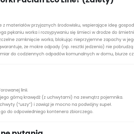
 materiałów przyjaznych środowisku, wspierające ideę gospod
ga pękaniu worka i rozsypywaniu się śmieci w drodze do śmietni
zczelne zamknięcie worka, blokując nieprzyjemne zapachy w jeg
warantuje, że mokre odpady (np. resztki jedzenia) nie pobrudzą
zmiar do codziennych odpadów komunalnych w domu, biurze czy
rowanej linii.
 jego górną krawędź (z uchwytami) na zewnątrz pojemnika.
uchwyty (“uszy”) i zawiąż je mocno na podwójny supeł.
eś go do odpowiedniego kontenera zbiorczego.
ane pytania