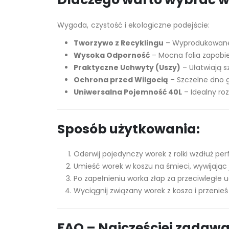
Wygoda, czystość i ekologiczne podejście:
Tworzywo z Recyklingu
– Wyprodukowane z
Wysoka Odporność
– Mocna folia zapobie
Praktyczne Uchwyty (Uszy)
– Ułatwiają s
Ochrona przed Wilgocią
– Szczelne dno g
Uniwersalna Pojemność 40L
– Idealny ro
Sposób użytkowania:
Oderwij pojedynczy worek z rolki wzdłuż perfo
Umieść worek w koszu na śmieci, wywijając
Po zapełnieniu worka złap za przeciwległe 
Wyciągnij związany worek z kosza i przeni
FAQ – Najczęściej zadaw