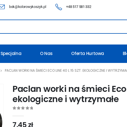
bok@kolorowykoszyk.pl
+48 517 581 332
 Specjalna
O Nas
Oferta Hurtowa
B
PACLAN WORKI NA ŚMIECI ECO LINE 40 L 15 SZT. EKOLOGICZNE I WYTRZYMA
Paclan worki na śmieci Eco L
ekologiczne i wytrzymałe
0
out of 5
7,45
zł