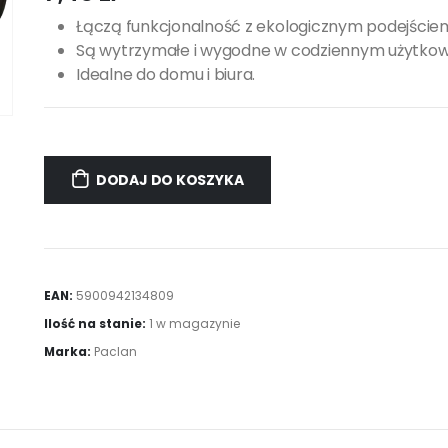
Łączą funkcjonalność z ekologicznym podejście
Są wytrzymałe i wygodne w codziennym użytkow
Idealne do domu i biura.
DODAJ DO KOSZYKA
EAN:
5900942134809
Ilość na stanie:
1 w magazynie
Marka:
Paclan