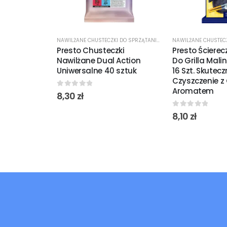
NAWILŻANE CHUSTECZKI DO SPRZĄTANIA
,
ŚRODKI CZYSTOŚCI
Presto Chusteczki
Presto Ścierec
Nawilżane Dual Action
Do Grilla Mali
Uniwersalne 40 sztuk
16 Szt. Skutec
Czyszczenie 
Aromatem
0
out of 5
8,30
zł
0
out of 5
8,10
zł