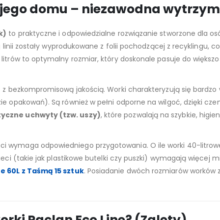
ego domu – niezawodna wytrzymał
k)
to praktyczne i odpowiedzialne rozwiązanie stworzone dla o
j linii zostały wyprodukowane z folii pochodzącej z recyklingu, 
 litrów to optymalny rozmiar, który doskonale pasuje do większ
e z bezkompromisową jakością. Worki charakteryzują się bardzo
zie opakowań). Są również w pełni odporne na wilgoć, dzięki c
yczne uchwyty (tzw. uszy)
, które pozwalają na szybkie, higi
i wymaga odpowiedniego przygotowania. O ile worki 40-litrow
ieci (takie jak plastikowe butelki czy puszki) wymagają więcej 
ne 60L z Taśmą 15 sztuk
. Posiadanie dwóch rozmiarów worków z
rki Paclan Eco Line? (Zalety)