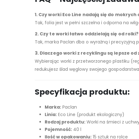
1. Czy worki Eco Line nadają się do mokry
Tak, folia jest w pełni szczelna i odporna na
2. Czy te worki łatwo oddzielają się od rolki?
Tak, marka Paclan dba o wyraźną i precyzyjną pe
3. Dlaczego worki z recyklingu są lepsze od
Wybierając worki z przetworzonego plastiku (re
redukujesz ślad węglowy swojego gospodarst
Specyfikacja produktu:
Marka:
Paclan
Linia:
Eco Line (produkt ekologiczny)
Rodzaj produktu:
Worki na śmieci z uchw
Pojemność:
40 l
Ilość w opakowaniu:
15 sztuk na rolce