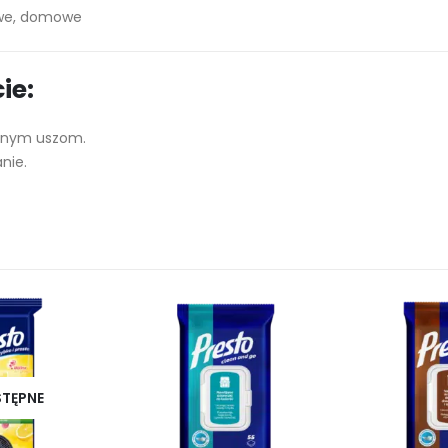
we, domowe
ie:
ocnym uszom.
nie.
STĘPNE