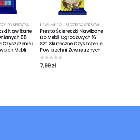
NAWILŻANE CHUSTECZKI DO SPRZĄTANIA
,
ŚRODKI CZYSTOŚCI
NAWILŻANE CHUSTECZKI DO SPRZĄTANIA
,
ŚRODKI CZYSTOŚCI
ŚRODKI CZYSTOŚCI
czki Nawilżane
Presto Ściereczki Nawilżane
Sanytol Spr
wnianych 55
Do Mebli Ogrodowych 16
o Zapachu G
e Czyszczenie i
Szt. Skuteczne Czyszczenie
ml Skuteczn
woich Mebli
Powierzchni Zewnętrznych
Odświeżaj
0
out of 5
0
out of 5
7,99
zł
13,85
zł