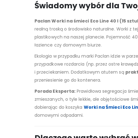
Świadomy wybór dla Twoj
Paclan Worki na śmieci Eco Line 40 l (15 sztu
realną troską o środowisko naturalne. Worki z te
plastikowych na naszej planecie. Pojemność 40
łazience czy domowym biurze.
Ekologia w przypadku marki Paclan idzie w parz
przypadkowe rozdarcia (np. przez ostre krawęd
i przeciekaniem. Dodatkowym atutem są
prakt
przeniesienie go do kontenera.
Porada Eksperta:
Prawidłowa segregacja śmiec
zmieszanych, o tyle lekkie, ale objętościowe śm
dobierając do koszyka
Worki na Śmieci Eco Li
domowymi odpadami.
Dlaczego warto wybrać wo