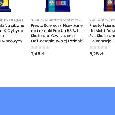
NAWILŻANE CHUSTECZKI DO SPRZĄTANIA
,
ŚRODKI CZYSTOŚCI
NAWILŻANE CHUSTECZKI DO SPRZĄTANIA
,
ŚRODKI CZYSTOŚCI
zki Nawilżane
Presto Ściereczki Nawilżane
Presto Ściere
na & Cytryna
do Łazienki Pop Up 55 Szt.
do Mebli Dre
zne
Skuteczne Czyszczenie i
Szt. Skuteczn
z Owocowym
Odświeżenie Twojej Łazienki
Pielęgnacja T
0
out of 5
0
out of 5
7,45
zł
6,25
zł