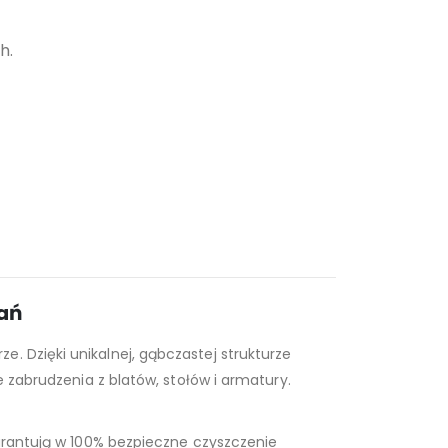
h.
ań
e. Dzięki unikalnej, gąbczastej strukturze
e zabrudzenia z blatów, stołów i armatury.
warantują w 100% bezpieczne czyszczenie