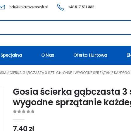
bok@kolorowykoszyk.pl
+48 517 581 332
 Specjalna
O Nas
Oferta Hurtowa
B
SIA ŚCIERKA GĄBCZASTA 3 SZT. CHŁONNE I WYGODNE SPRZĄTANIE KAŻDEGO 
Gosia ścierka gąbczasta 3 s
wygodne sprzątanie każde
0
out of 5
7,40
zł