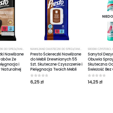
NIEDO
NAWILŻANE CHUSTECZKI DO SPRZĄTANIA
,
ŚRODKI CZYSTOŚCI
NAWILŻANE CHUSTECZKI DO SPRZĄTANIA
,
ŚRODKI CZYSTOŚCI
ŚRODKI CZYSTOŚCI
,
zki Nawilżane
Presto Ściereczki Nawilżane
Sanytol Dezy
robów Ze
do Mebli Drewnianych 55
Obuwia Spray
ielęgnacja i
Szt. Skuteczne Czyszczenie i
Skuteczna Oc
 Naturalnej
Pielęgnacja Twoich Mebli
Świeżość Bez
0
out of 5
0
out of 5
6,25
zł
14,25
zł