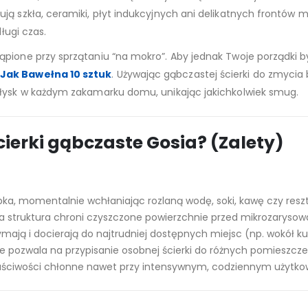
ą szkła, ceramiki, płyt indukcyjnych ani delikatnych frontów me
długi czas.
ąpione przy sprzątaniu “na mokro”. Aby jednak Twoje porządki by
 Jak Bawełna 10 sztuk
. Używając gąbczastej ścierki do zmycia
błysk w każdym zakamarku domu, unikając jakichkolwiek smug.
ierki gąbczaste Gosia? (Zalety)
bka, momentalnie wchłaniając rozlaną wodę, soki, kawę czy resztk
na struktura chroni czyszczone powierzchnie przed mikrozarysow
ymają i docierają do najtrudniej dostępnych miejsc (np. wokół 
ozwala na przypisanie osobnej ścierki do różnych pomieszczeń (
aściwości chłonne nawet przy intensywnym, codziennym użytko