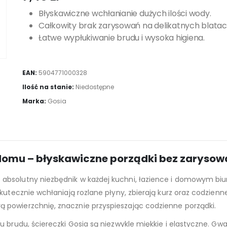
Błyskawiczne wchłanianie dużych ilości wody.
Całkowity brak zarysowań na delikatnych blatac
Łatwe wypłukiwanie brudu i wysoka higiena.
EAN:
5904771000328
Ilość na stanie:
Niedostępne
Marka:
Gosia
domu – błyskawiczne porządki bez zarysow
 absolutny niezbędnik w każdej kuchni, łazience i domowym biurz
kutecznie wchłaniają rozlane płyny, zbierają kurz oraz codzienn
 powierzchnię, znacznie przyspieszając codzienne porządki.
u brudu, ściereczki Gosia są niezwykle miękkie i elastyczne. G