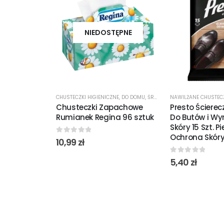
NIEDOSTĘPNE
CHUSTECZKI HIGIENICZNE
,
DO DOMU
,
ŚRODKI CZYSTOŚCI
Chusteczki Zapachowe
Presto Ścierec
Rumianek Regina 96 sztuk
Do Butów i Wy
Skóry 15 Szt. P
Ochrona Skóry
0
out of 5
10,99
zł
0
out of 5
5,40
zł