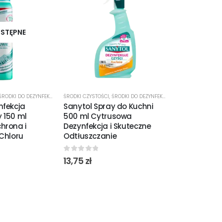
STĘPNE
ŚRODKI DO DEZYNFEKCJI
ŚRODKI CZYSTOŚCI
,
ŚRODKI DO DEZYNFEKCJI
ŚRODKI CZYSTOŚCI
nfekcja
Sanytol Spray do Kuchni
Sanytol Spra
 150 ml
500 ml Cytrusowa
500 ml Euka
hrona i
Dezynfekcja i Skuteczne
Czystość i 
 Chloru
Odtłuszczanie
Dezynfekcja
0
out of 5
0
out of 5
13,75
zł
13,99
zł