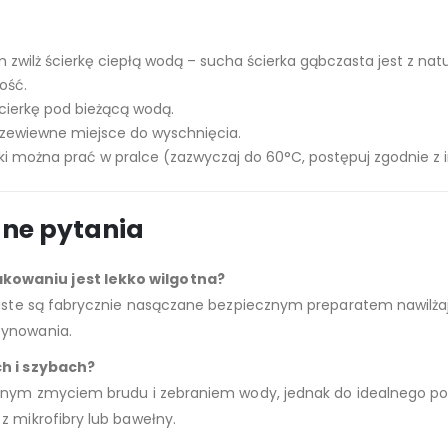
 zwilż ścierkę ciepłą wodą – sucha ścierka gąbczasta jest z na
ość.
cierkę pod bieżącą wodą.
rzewiewne miejsce do wyschnięcia.
ki można prać w pralce (zazwyczaj do 60°C, postępuj zgodnie z 
ane pytania
kowaniu jest lekko wilgotna?
czaste są fabrycznie nasączane bezpiecznym preparatem nawilżaj
zynowania.
ch i szybach?
ępnym zmyciem brudu i zebraniem wody, jednak do idealnego po
z mikrofibry lub bawełny.