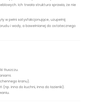
blowych. Ich trwała struktura sprawia, że nie
ły w pełni satysfakcjonujące, uzupełnij
 brudu i wody, a bawełnianej do ostatecznego
i tłuszczu.
aniami.
kuchennego kranu).
np. inna do kuchni, inna do łazienki).
waniu.