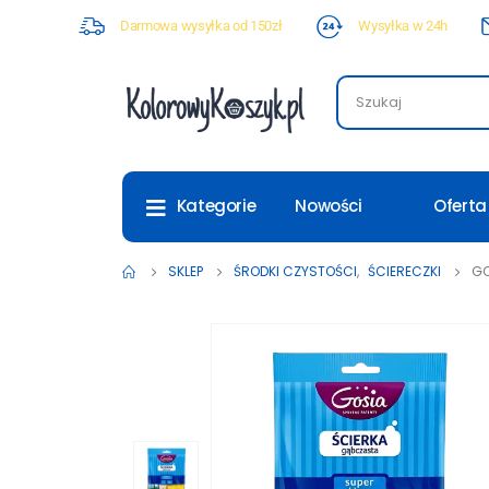
Darmowa wysyłka od 150zł
Wysyłka w 24h
Nowości
Oferta
Kategorie
SKLEP
ŚRODKI CZYSTOŚCI
,
ŚCIERECZKI
GO