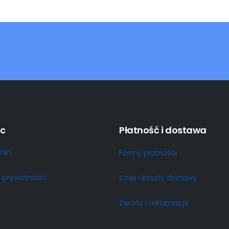
c
Płatność i dostawa
min
Formy płatności
a prywatności
Czas i koszty dostawy
t
Zwroty i reklamacje