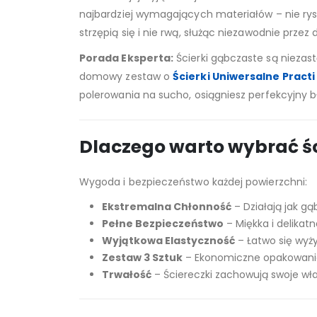
najbardziej wymagających materiałów – nie rysuj
strzępią się i nie rwą, służąc niezawodnie przez 
Porada Eksperta:
Ścierki gąbczaste są niezast
domowy zestaw o
Ścierki Uniwersalne Practi
polerowania na sucho, osiągniesz perfekcyjny 
Dlaczego warto wybrać śc
Wygoda i bezpieczeństwo każdej powierzchni:
Ekstremalna Chłonność
– Działają jak gą
Pełne Bezpieczeństwo
– Miękka i delikat
Wyjątkowa Elastyczność
– Łatwo się wyż
Zestaw 3 Sztuk
– Ekonomiczne opakowanie p
Trwałość
– Ściereczki zachowują swoje wł