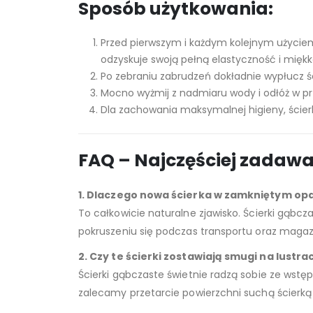
Sposób użytkowania:
Przed pierwszym i każdym kolejnym użyciem
odzyskuje swoją pełną elastyczność i miękk
Po zebraniu zabrudzeń dokładnie wypłucz ś
Mocno wyżmij z nadmiaru wody i odłóż w p
Dla zachowania maksymalnej higieny, ścier
FAQ – Najczęściej zadaw
1. Dlaczego nowa ścierka w zamkniętym opa
To całkowicie naturalne zjawisko. Ścierki gąb
pokruszeniu się podczas transportu oraz maga
2. Czy te ścierki zostawiają smugi na lustra
Ścierki gąbczaste świetnie radzą sobie ze wst
zalecamy przetarcie powierzchni suchą ścierką 