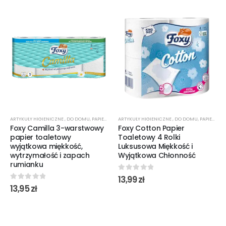
ARTYKUŁY HIGIENICZNE
,
DO DOMU
,
PAPIER TOALETOWY
ARTYKUŁY HIGIENICZNE
,
DO DOMU
,
PAPIER TOALETOWY
Foxy Camilla 3-warstwowy
Foxy Cotton Papier
papier toaletowy
Toaletowy 4 Rolki
wyjątkowa miękkość,
Luksusowa Miękkość i
wytrzymałość i zapach
Wyjątkowa Chłonność
rumianku
0
out of 5
13,99
zł
0
out of 5
13,95
zł