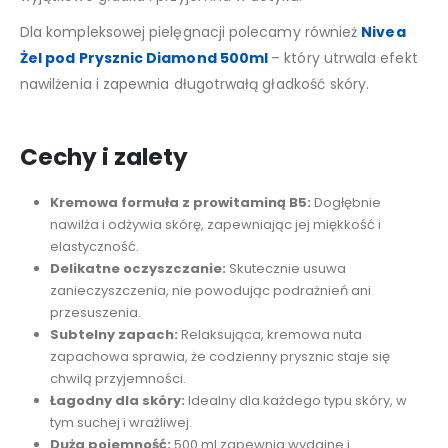
Dla kompleksowej pielęgnacji polecamy również
Nivea
Żel pod Prysznic Diamond 500ml
– który utrwala efekt
nawilżenia i zapewnia długotrwałą gładkość skóry.
Cechy i zalety
Kremowa formuła z prowitaminą B5:
Dogłębnie
nawilża i odżywia skórę, zapewniając jej miękkość i
elastyczność.
Delikatne oczyszczanie:
Skutecznie usuwa
zanieczyszczenia, nie powodując podrażnień ani
przesuszenia.
Subtelny zapach:
Relaksująca, kremowa nuta
zapachowa sprawia, że codzienny prysznic staje się
chwilą przyjemności.
Łagodny dla skóry:
Idealny dla każdego typu skóry, w
tym suchej i wrażliwej.
Duża pojemność:
500 ml zapewnia wydajne i