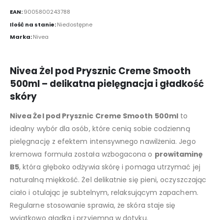
EAN:
9005800243788
Ilość na stanie:
Niedostępne
Marka:
Nivea
Nivea Żel pod Prysznic Creme Smooth
500ml – delikatna pielęgnacja i gładkość
skóry
Nivea Żel pod Prysznic Creme Smooth 500ml
to
idealny wybór dla osób, które cenią sobie codzienną
pielęgnację z efektem intensywnego nawilżenia. Jego
kremowa formuła została wzbogacona o
prowitaminę
B5
, która głęboko odżywia skórę i pomaga utrzymać jej
naturalną miękkość. Żel delikatnie się pieni, oczyszczając
ciało i otulając je subtelnym, relaksującym zapachem.
Regularne stosowanie sprawia, że skóra staje się
wyjątkowo gładka i przyjemna w dotyku.