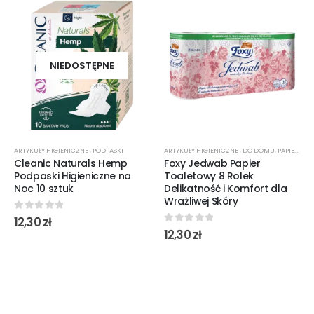
NIEDOSTĘPNE
ARTYKUŁY HIGIENICZNE
,
PODPASKI
ARTYKUŁY HIGIENICZNE
,
DO DOMU
,
PAPIER TOALETOWY
Cleanic Naturals Hemp
Foxy Jedwab Papier
Podpaski Higieniczne na
Toaletowy 8 Rolek
Noc 10 sztuk
Delikatność i Komfort dla
Wrażliwej Skóry
0
out of 5
12,30
zł
0
out of 5
12,30
zł