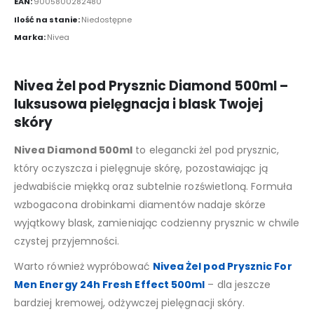
EAN:
9005800282480
Ilość na stanie:
Niedostępne
Marka:
Nivea
Nivea Żel pod Prysznic Diamond 500ml –
luksusowa pielęgnacja i blask Twojej
skóry
Nivea Diamond 500ml
to elegancki żel pod prysznic,
który oczyszcza i pielęgnuje skórę, pozostawiając ją
jedwabiście miękką oraz subtelnie rozświetloną. Formuła
wzbogacona drobinkami diamentów nadaje skórze
wyjątkowy blask, zamieniając codzienny prysznic w chwile
czystej przyjemności.
Warto również wypróbować
Nivea Żel pod Prysznic For
Men Energy 24h Fresh Effect 500ml
– dla jeszcze
bardziej kremowej, odżywczej pielęgnacji skóry.