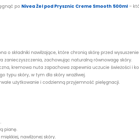
sięgnąć po
Nivea Żel pod Prysznic Creme Smooth 500ml
– któ
 o składniki nawilżające, które chronią skórę przed wysuszenie
a zanieczyszczenia, zachowując naturalną równowagę skóry.
czna, kremowa nuta zapachowa zapewnia uczucie świeżości i k
 typu skóry, w tym dla skóry wrażliwej.
wałe użytkowanie i codzienną przyjemność pielęgnacji.
.
ą pianę.
miękkiej, nawilżonej skóry.