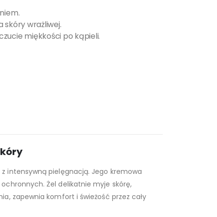
eniem.
 skóry wrażliwej.
zucie miękkości po kąpieli.
skóry
e z intensywną pielęgnacją. Jego kremowa
 ochronnych. Żel delikatnie myje skórę,
ia, zapewnia komfort i świeżość przez cały