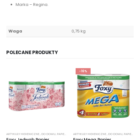
Marka – Regina.
Waga
0,75 kg
POLECANE PRODUKTY
-16%
ARTYKUŁY HIGIENICZNE
,
DO DOMU
,
PAPIER TOALETOWY
ARTYKUŁY HIGIENICZNE
,
DO DOMU
,
PAPIER TOALETOWY
Foxy Jedwab Papier
Foxy Mega Papier