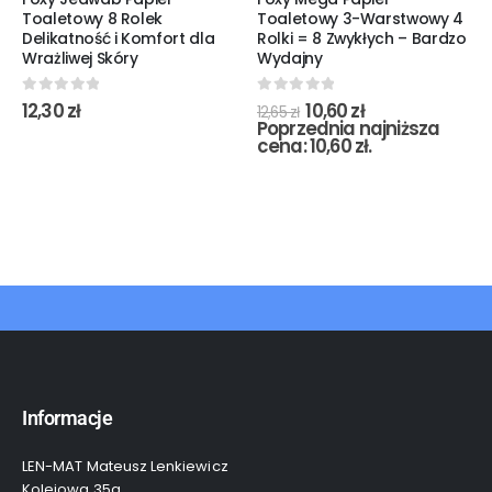
Toaletowy 8 Rolek
Toaletowy 3-Warstwowy 4
Delikatność i Komfort dla
Rolki = 8 Zwykłych – Bardzo
Wrażliwej Skóry
Wydajny
0
out of 5
0
out of 5
12,30
zł
10,60
zł
12,65
zł
Poprzednia najniższa
cena:
10,60
zł
.
Informacje
LEN-MAT Mateusz Lenkiewicz
Kolejowa 35a