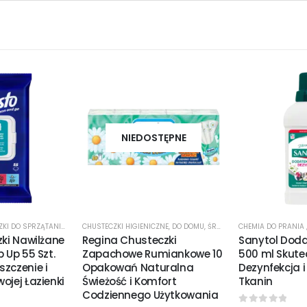
NIEDOSTĘPNE
NAWILŻANE CHUSTECZKI DO SPRZĄTANIA
,
ŚRODKI CZYSTOŚCI
CHUSTECZKI HIGIENICZNE
,
DO DOMU
,
ŚRODKI CZYSTOŚCI
CHEMIA DO PRANIA
zki Nawilżane
Regina Chusteczki
Sanytol Doda
p Up 55 Szt.
Zapachowe Rumiankowe 10
500 ml Skute
zczenie i
Opakowań Naturalna
Dezynfekcja i
ojej Łazienki
Świeżość i Komfort
Tkanin
Codziennego Użytkowania