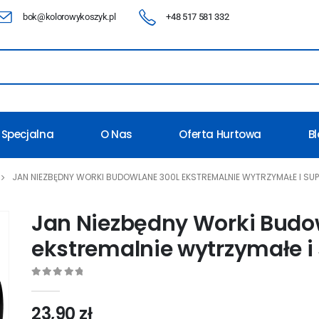
bok@kolorowykoszyk.pl
+48 517 581 332
 Specjalna
O Nas
Oferta Hurtowa
B
JAN NIEZBĘDNY WORKI BUDOWLANE 300L EKSTREMALNIE WYTRZYMAŁE I SU
Jan Niezbędny Worki Budo
ekstremalnie wytrzymałe i
0
out of 5
23,90
zł