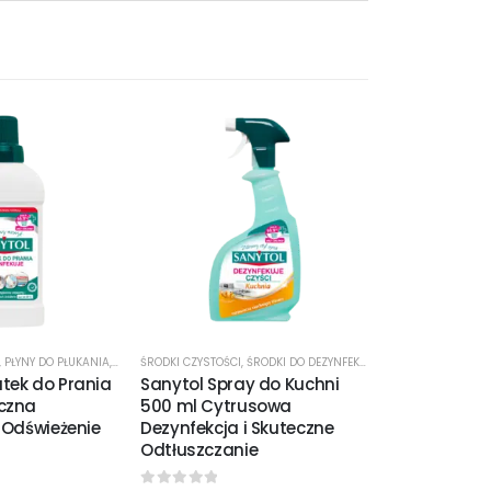
-29%
,
PŁYNY DO PŁUKANIA
,
ŚRODKI CZYSTOŚCI
ŚRODKI CZYSTOŚCI
,
ŚRODKI DO DEZYNFEKCJI
,
ŚRODKI DO DEZYNFEKCJI
PROMOCJE
,
ŚRODK
tek do Prania
Sanytol Spray do Kuchni
Sanytol Spr
czna
500 ml Cytrusowa
500ml – Dez
 Odświeżenie
Dezynfekcja i Skuteczne
Chloru Zaba
Odtłuszczanie
Kuchnia