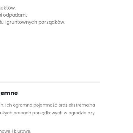
jektów.
mi odpadami.
u i gruntownych porządków.
ojemne
ach. Ich ogromna pojemność oraz ekstremalna
 dużych pracach porządkowych w ogrodzie czy
owe i biurowe.