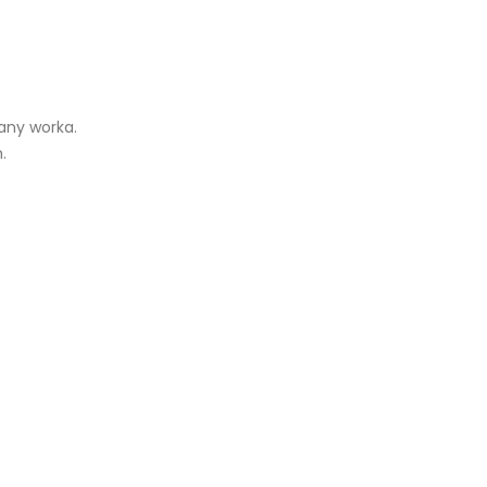
any worka.
.