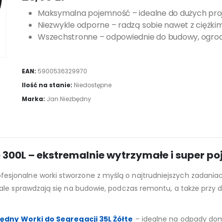
Maksymalna pojemność – idealne do dużych pro
Niezwykle odporne – radzą sobie nawet z ciężki
Wszechstronne – odpowiednie do budowy, ogrod
EAN:
5900536329970
Ilość na stanie:
Niedostępne
Marka:
Jan Niezbędny
300L – ekstremalnie wytrzymałe i super p
ofesjonalne worki stworzone z myślą o najtrudniejszych zadani
ale sprawdzają się na budowie, podczas remontu, a także przy
ędny Worki do Segregacji 35L Żółte
– idealne na odpady dom