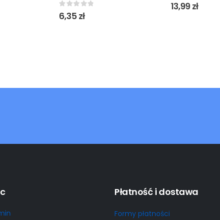
0
out of 5
13,99
zł
0
out of 5
6,35
zł
c
Płatność i dostawa
min
Formy płatności