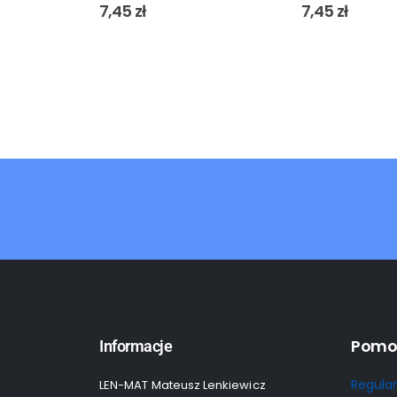
0
out of 5
0
out of 5
7,45
zł
7,45
zł
Pomo
Informacje
Regula
LEN-MAT Mateusz Lenkiewicz