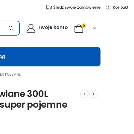
Śledź swoje zamówienie
Kontakt
0
Twoje konto
log
PER POJEMNE
wlane 300L
 super pojemne