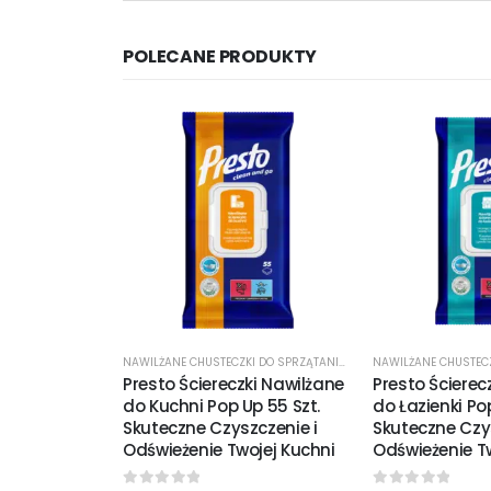
POLECANE PRODUKTY
NAWILŻANE CHUSTECZKI DO SPRZĄTANIA
,
ŚRODKI CZYSTOŚCI
Presto Ściereczki Nawilżane
Presto Ścierec
do Kuchni Pop Up 55 Szt.
do Łazienki Po
Skuteczne Czyszczenie i
Skuteczne Czys
Odświeżenie Twojej Kuchni
Odświeżenie Tw