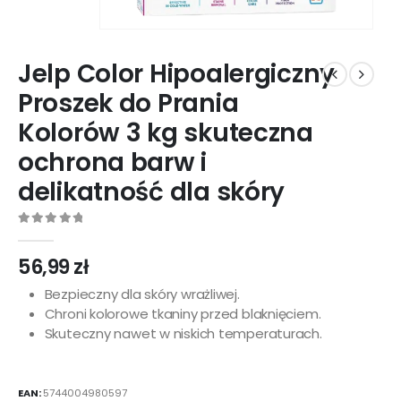
Jelp Color Hipoalergiczny
Proszek do Prania
Kolorów 3 kg skuteczna
ochrona barw i
delikatność dla skóry
0
out of 5
56,99
zł
Bezpieczny dla skóry wrażliwej.
Chroni kolorowe tkaniny przed blaknięciem.
Skuteczny nawet w niskich temperaturach.
EAN:
5744004980597