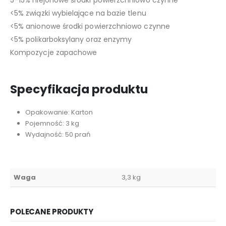
5–15% niejonowe środki powierzchniowo czynne
<5% związki wybielające na bazie tlenu
<5% anionowe środki powierzchniowo czynne
<5% polikarboksylany oraz enzymy
Kompozycje zapachowe
Specyfikacja produktu
Opakowanie: Karton
Pojemność: 3 kg
Wydajność: 50 prań
Waga
3,3 kg
POLECANE PRODUKTY