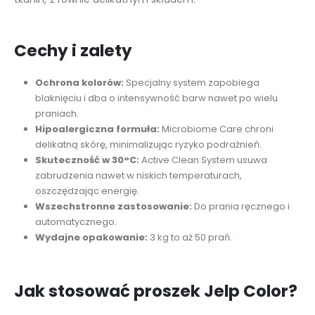
Cechy i zalety
Ochrona kolorów:
Specjalny system zapobiega
blaknięciu i dba o intensywność barw nawet po wielu
praniach.
Hipoalergiczna formuła:
Microbiome Care chroni
delikatną skórę, minimalizując ryzyko podrażnień.
Skuteczność w 30°C:
Active Clean System usuwa
zabrudzenia nawet w niskich temperaturach,
oszczędzając energię.
Wszechstronne zastosowanie:
Do prania ręcznego i
automatycznego.
Wydajne opakowanie:
3 kg to aż 50 prań.
Jak stosować proszek Jelp Color?