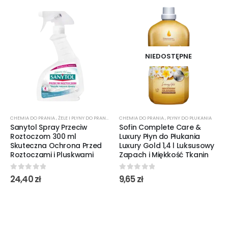
NIEDOSTĘPNE
CHEMIA DO PRANIA
,
ŻELE I PŁYNY DO PRANIA
CHEMIA DO PRANIA
,
PŁYNY DO PŁUKANIA
Sanytol Spray Przeciw
Sofin Complete Care &
Roztoczom 300 ml
Luxury Płyn do Płukania
Skuteczna Ochrona Przed
Luxury Gold 1,4 l Luksusowy
Roztoczami i Pluskwami
Zapach i Miękkość Tkanin
0
out of 5
0
out of 5
24,40
zł
9,65
zł