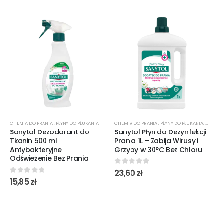
CHEMIA DO PRANIA
,
PŁYNY DO PŁUKANIA
CHEMIA DO PRANIA
,
PŁYNY DO PŁUKANIA
,
ŚRODK
Sanytol Dezodorant do
Sanytol Płyn do Dezynfekcji
Tkanin 500 ml
Prania 1L – Zabija Wirusy i
Antybakteryjne
Grzyby w 30°C Bez Chloru
Odświeżenie Bez Prania
0
out of 5
23,60
zł
0
out of 5
15,85
zł