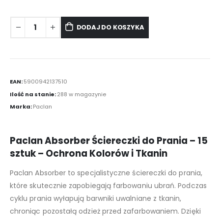
DODAJ DO KOSZYKA
EAN:
5900942137510
Ilość na stanie:
288 w magazynie
Marka:
Paclan
Paclan Absorber Ściereczki do Prania – 15
sztuk – Ochrona Kolorów i Tkanin
Paclan Absorber to specjalistyczne ściereczki do prania,
które skutecznie zapobiegają farbowaniu ubrań. Podczas
cyklu prania wyłapują barwniki uwalniane z tkanin,
chroniąc pozostałą odzież przed zafarbowaniem. Dzięki