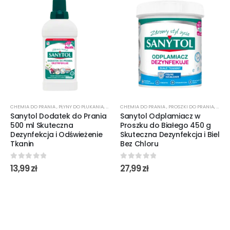
CHEMIA DO PRANIA
,
PŁYNY DO PŁUKANIA
,
ŚRODKI CZYSTOŚCI
CHEMIA DO PRANIA
,
ŚRODKI DO DEZYNFEKCJI
,
PROSZKI DO PRANIA
,
ŻELE 
Sanytol Dodatek do Prania
Sanytol Odplamiacz w
500 ml Skuteczna
Proszku do Białego 450 g
Dezynfekcja i Odświeżenie
Skuteczna Dezynfekcja i Biel
Tkanin
Bez Chloru
0
out of 5
0
out of 5
13,99
zł
27,99
zł