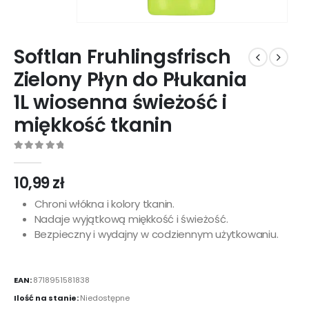
Softlan Fruhlingsfrisch
Zielony Płyn do Płukania
1L wiosenna świeżość i
miękkość tkanin
0
out of 5
10,99
zł
Chroni włókna i kolory tkanin.
Nadaje wyjątkową miękkość i świeżość.
Bezpieczny i wydajny w codziennym użytkowaniu.
EAN:
8718951581838
Ilość na stanie:
Niedostępne