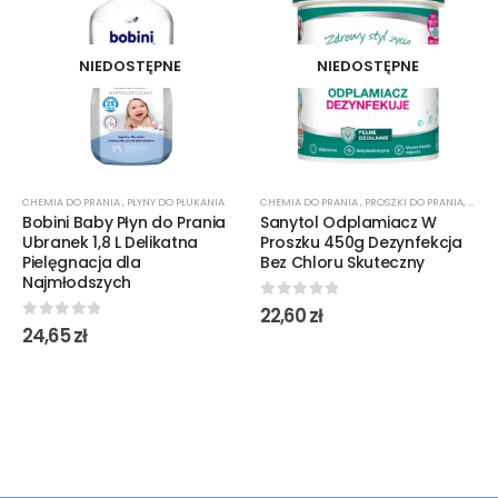
NIEDOSTĘPNE
NIEDOSTĘPNE
CHEMIA DO PRANIA
,
PŁYNY DO PŁUKANIA
CHEMIA DO PRANIA
,
PROSZKI DO PRANIA
,
ŻELE 
Bobini Baby Płyn do Prania
Sanytol Odplamiacz W
Ubranek 1,8 L Delikatna
Proszku 450g Dezynfekcja
Pielęgnacja dla
Bez Chloru Skuteczny
Najmłodszych
0
out of 5
22,60
zł
0
out of 5
24,65
zł