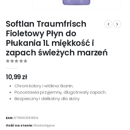
Softlan Traumfrisch
Fioletowy Płyn do
Płukania 1L miękkość i
zapach świeżych marzeń
0
out of 5
10,99
zł
Chroni kolory i włókna tkanin.
Pozostawia przyjemny, długotrwały zapach.
Bezpieczny i delikatny dla skóry.
EAN:
8718951581869
Ilość na stanie:
Niedostępne