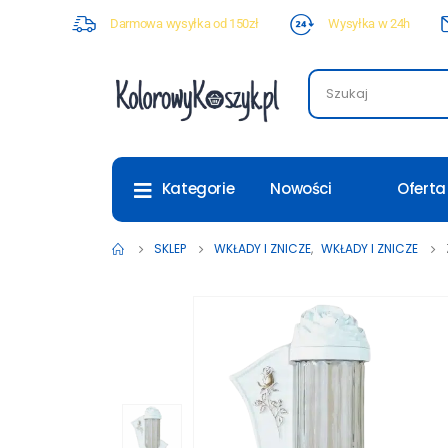
Darmowa wysyłka od 150zł
Wysyłka w 24h
Nowości
Oferta
Kategorie
SKLEP
WKŁADY I ZNICZE
,
WKŁADY I ZNICZE