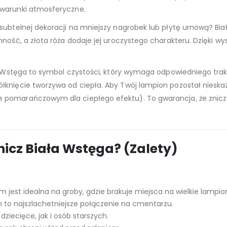
 warunki atmosferyczne.
subtelnej dekoracji na mniejszy nagrobek lub płytę urnową? Bia
ność, a złota róża dodaje jej uroczystego charakteru. Dzięki wy
iała Wstęga to symbol czystości, który wymaga odpowiedniego tr
knięcie tworzywa od ciepła. Aby Twój lampion pozostał nieskazit
rze pomarańczowym dla ciepłego efektu). To gwarancja, że znicz
icz Biała Wstęga? (Zalety)
jest idealna na groby, gdzie brakuje miejsca na wielkie lampio
m to najszlachetniejsze połączenie na cmentarzu.
ziecięce, jak i osób starszych.