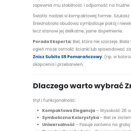
zapewnia mu stabilność i odporność na trudne
Światło nadziei w kompaktowej formie. Szukasz 
Śnieżnobiała obudowa symbolizuje pokój i niewin
lecz stanowi jej delikatne, jasne dopełnienie.
Porada Eksperta:
Biel, która nie szarzeje. B
ogień może osmolić ścianki lub spowodować zżół
Znicz Subito S5 Pomarańczowy
. (np. w kolo
okopcenia i przebarwień.
Dlaczego warto wybrać Zn
Styl i funkcjonalność:
Kompaktowa Elegancja
– Wysokość 26 cm 
Symboliczna Kolorystyka
– Biel ze złote
Uniwersalność
– Pasuje zarówno na groby d