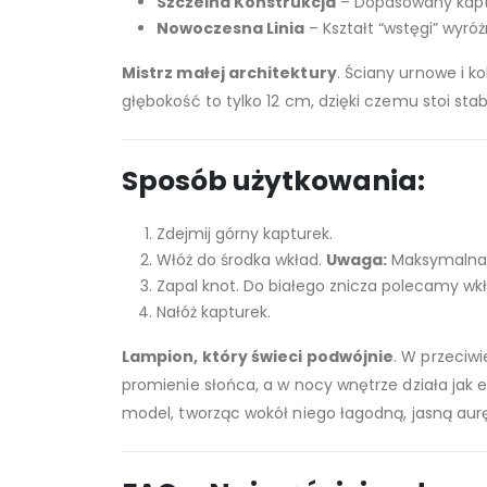
Szczelna Konstrukcja
– Dopasowany kaptu
Nowoczesna Linia
– Kształt “wstęgi” wyróż
Mistrz małej architektury
. Ściany urnowe i k
głębokość to tylko 12 cm, dzięki czemu stoi stab
Sposób użytkowania:
Zdejmij górny kapturek.
Włóż do środka wkład.
Uwaga:
Maksymalna 
Zapal knot. Do białego znicza polecamy wkł
Nałóż kapturek.
Lampion, który świeci podwójnie
. W przeciw
promienie słońca, a w nocy wnętrze działa jak e
model, tworząc wokół niego łagodną, jasną aurę