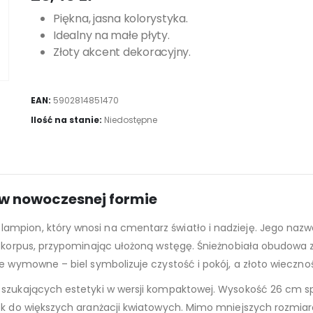
Piękna, jasna kolorystyka.
Idealny na małe płyty.
Złoty akcent dekoracyjny.
EAN:
5902814851470
Ilość na stanie:
Niedostępne
i w nowoczesnej formie
 lampion, który wnosi na cmentarz światło i nadzieję. Jego naz
ny korpus, przypominając ułożoną wstęgę. Śnieżnobiała obudowa
le wymowne – biel symbolizuje czystość i pokój, a złoto wieczno
 szukających estetyki w wersji kompaktowej. Wysokość 26 cm sp
ek do większych aranżacji kwiatowych. Mimo mniejszych rozmiar