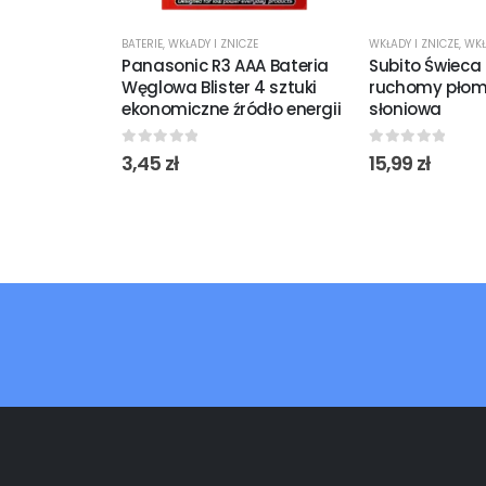
BATERIE
,
WKŁADY I ZNICZE
WKŁADY I ZNICZE
,
WKŁ
Panasonic R3 AAA Bateria
Subito Świeca
Węglowa Blister 4 sztuki
ruchomy płom
ekonomiczne źródło energii
słoniowa
0
out of 5
0
out of 5
3,45
zł
15,99
zł