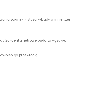
ewania ścianek – stosuj wkłady o mniejszej
łady 20-centymetrowe będą za wysokie.
powinien go przewrócić.