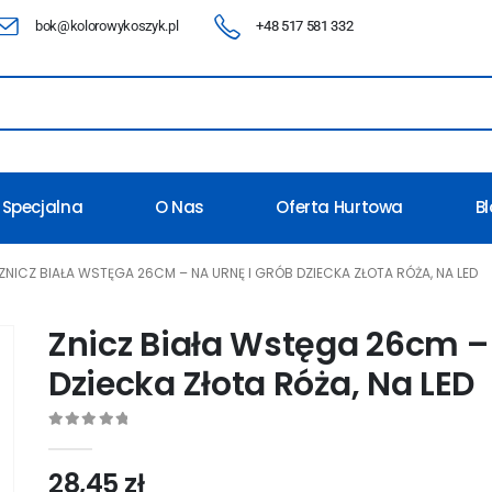
bok@kolorowykoszyk.pl
+48 517 581 332
 Specjalna
O Nas
Oferta Hurtowa
B
ZNICZ BIAŁA WSTĘGA 26CM – NA URNĘ I GRÓB DZIECKA ZŁOTA RÓŻA, NA LED
Znicz Biała Wstęga 26cm – 
Dziecka Złota Róża, Na LED
0
out of 5
28,45
zł