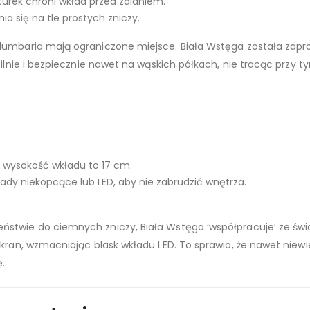
rek chroni wkład przed zalaniem.
nia się na tle prostych zniczy.
olumbaria mają ograniczone miejsce. Biała Wstęga została zaproj
ilnie i bezpiecznie nawet na wąskich półkach, nie tracąc przy ty
wysokość wkładu to 17 cm.
ady niekopcące lub LED, aby nie zabrudzić wnętrza.
ieństwie do ciemnych zniczy, Biała Wstęga ‘współpracuje’ ze świ
kran, wzmacniając blask wkładu LED. To sprawia, że nawet niewiel
.