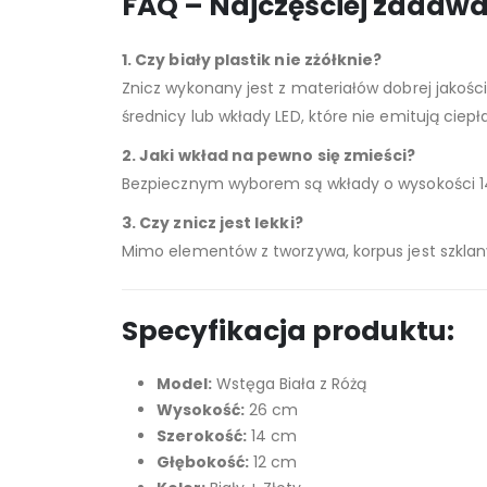
FAQ – Najczęściej zadaw
1. Czy biały plastik nie zżółknie?
Znicz wykonany jest z materiałów dobrej jakości
średnicy lub wkłady LED, które nie emitują ciepła
2. Jaki wkład na pewno się zmieści?
Bezpiecznym wyborem są wkłady o wysokości 14
3. Czy znicz jest lekki?
Mimo elementów z tworzywa, korpus jest szklany
Specyfikacja produktu:
Model:
Wstęga Biała z Różą
Wysokość:
26 cm
Szerokość:
14 cm
Głębokość:
12 cm