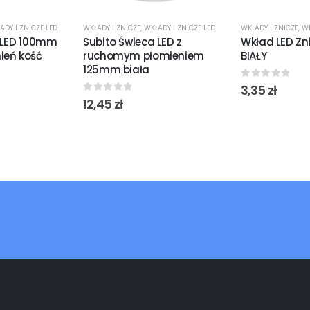
ADY I ZNICZE LED
WKŁADY I ZNICZE
,
WKŁADY I ZNICZE LED
WKŁADY I ZNICZE
,
WK
 LED 100mm
Subito Świeca LED z
Wkład LED Zni
ień kość
ruchomym płomieniem
BIAŁY
125mm biała
0
out of 5
3,35
zł
0
out of 5
12,45
zł