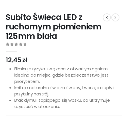
Subito Świeca LED z
ruchomym płomieniem
125mm biała
0
out of 5
12,45
zł
Eliminuje ryzyko związane z otwartym ogniem,
idealna do miejsc, gdzie bezpieczeństwo jest
priorytetem.
Imituje naturalne światło świecy, tworząc ciepły i
przytulny nastrój.
Brak dymu i topiącego się wosku, co utrzymuje
czystość w otoczeniu.