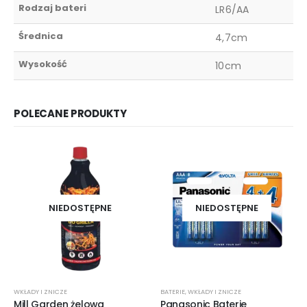
Rodzaj bateri
LR6/AA
Średnica
4,7cm
Wysokość
10cm
POLECANE PRODUKTY
NIEDOSTĘPNE
NIEDOSTĘPNE
WKŁADY I ZNICZE
BATERIE
,
WKŁADY I ZNICZE
Mill Garden żelowa
Panasonic Baterie