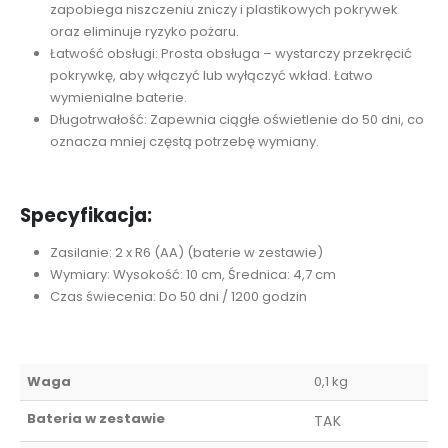
zapobiega niszczeniu zniczy i plastikowych pokrywek
oraz eliminuje ryzyko pożaru.
Łatwość obsługi: Prosta obsługa – wystarczy przekręcić
pokrywkę, aby włączyć lub wyłączyć wkład. Łatwo
wymienialne baterie.
Długotrwałość: Zapewnia ciągłe oświetlenie do 50 dni, co
oznacza mniej częstą potrzebę wymiany.
Specyfikacja:
Zasilanie: 2 x R6 (AA) (baterie w zestawie)
Wymiary: Wysokość: 10 cm, Średnica: 4,7 cm
Czas świecenia: Do 50 dni / 1200 godzin
Waga
0,1 kg
Bateria w zestawie
TAK