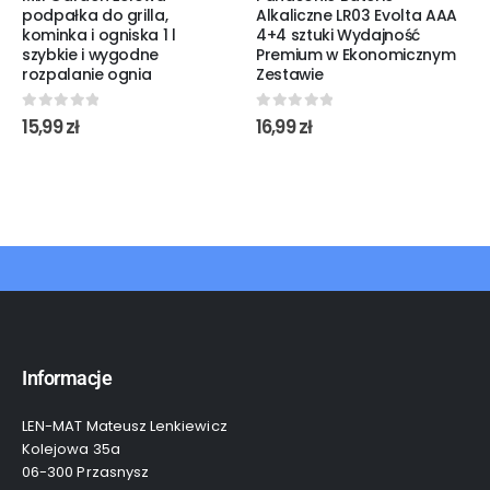
podpałka do grilla,
Alkaliczne LR03 Evolta AAA
kominka i ogniska 1 l
4+4 sztuki Wydajność
szybkie i wygodne
Premium w Ekonomicznym
rozpalanie ognia
Zestawie
0
out of 5
0
out of 5
15,99
zł
16,99
zł
Informacje
LEN-MAT Mateusz Lenkiewicz
Kolejowa 35a
06-300 Przasnysz