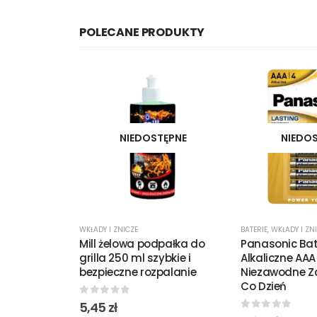
POLECANE PRODUKTY
NIEDOSTĘPNE
NIEDO
WKŁADY I ZNICZE
BATERIE
,
WKŁADY I ZN
Mill żelowa podpałka do
Panasonic Bat
grilla 250 ml szybkie i
Alkaliczne AAA
bezpieczne rozpalanie
Niezawodne Za
Co Dzień
0
out of 5
5,45
zł
0
out of 5