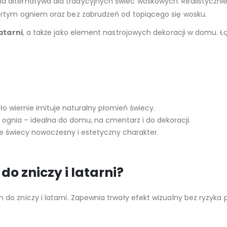
a alternatywa dla tradycyjnych świec woskowych. Realistyczni
artym ogniem oraz bez zabrudzeń od topiącego się wosku.
latarni
, a także jako element nastrojowych dekoracji w domu. 
tło wiernie imituje naturalny płomień świecy.
ognia – idealna do domu, na cmentarz i do dekoracji.
świecy nowoczesny i estetyczny charakter.
do zniczy i latarni?
do zniczy i latarni. Zapewnia trwały efekt wizualny bez ryzyka