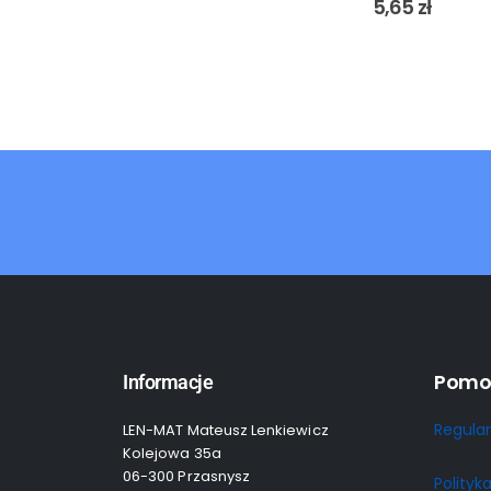
5,65
zł
Pomo
Informacje
Regula
LEN-MAT Mateusz Lenkiewicz
Kolejowa 35a
06-300 Przasnysz
Polityk