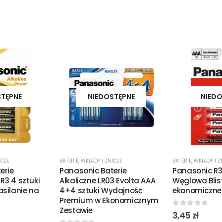
STĘPNE
NIEDOSTĘPNE
NIEDO
ICZE
BATERIE
,
WKŁADY I ZNICZE
BATERIE
,
WKŁADY I Z
erie
Panasonic Baterie
Panasonic R3
 R3 4 sztuki
Alkaliczne LR03 Evolta AAA
Węglowa Blist
silanie na
4+4 sztuki Wydajność
ekonomiczne 
Premium w Ekonomicznym
Zestawie
0
out of 5
3,45
zł