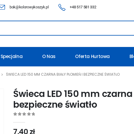
bok@kolorowykoszyk.pl
+48 517 581 332
 Specjalna
O Nas
Oferta Hurtowa
B
ŚWIECA LED 150 MM CZARNA BIAŁY PŁOMIEŃ I BEZPIECZNE ŚWIATŁO
Świeca LED 150 mm czarna 
bezpieczne światło
0
out of 5
7,40
zł