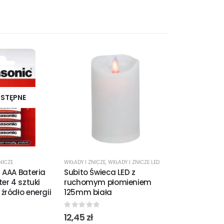
STĘPNE
NICZE
WKŁADY I ZNICZE
,
WKŁADY I ZNICZE LED
WKŁADY I ZNICZE
,
 AAA Bateria
Subito Świeca LED z
Subito Świec
er 4 sztuki
ruchomym płomieniem
ruchomym 
źródło energii
125mm biała
150mm biał
0
out of 5
0
out of 5
12,45
zł
20,99
zł