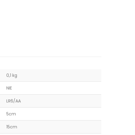
0,1 kg
NIE
LR6/AA
5cm
15cm