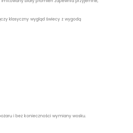
e imitowany biały płomień zapewnia przyjemne,
Łączy klasyczny wygląd świecy z wygodą
 pożaru i bez konieczności wymiany wosku.