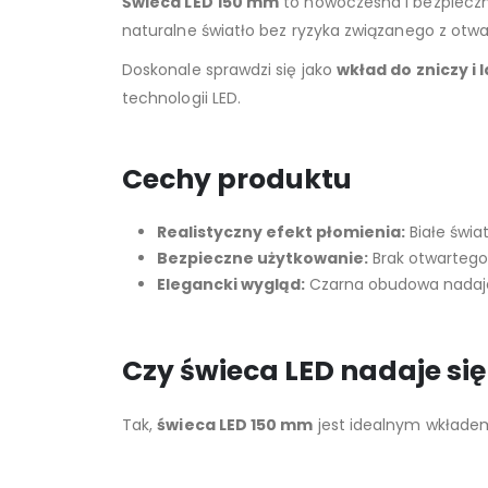
Świeca LED 150 mm
to nowoczesna i bezpieczn
naturalne światło bez ryzyka związanego z otw
Doskonale sprawdzi się jako
wkład do zniczy i 
technologii LED.
Cechy produktu
Realistyczny efekt płomienia:
Białe świa
Bezpieczne użytkowanie:
Brak otwartego 
Elegancki wygląd:
Czarna obudowa nadaje 
Czy świeca LED nadaje się 
Tak,
świeca LED 150 mm
jest idealnym wkładem 