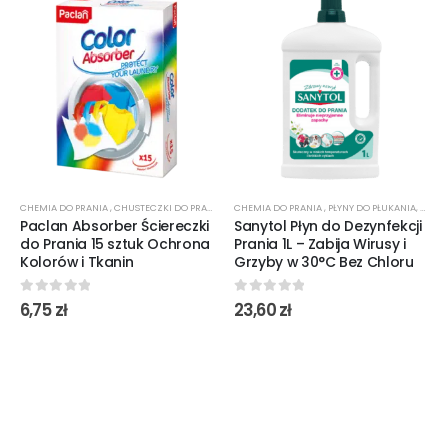
CHEMIA DO PRANIA
,
CHUSTECZKI DO PRANIA
CHEMIA DO PRANIA
,
PŁYNY DO PŁUKANIA
,
ŚRODK
Paclan Absorber Ściereczki
Sanytol Płyn do Dezynfekcji
do Prania 15 sztuk Ochrona
Prania 1L – Zabija Wirusy i
Kolorów i Tkanin
Grzyby w 30°C Bez Chloru
0
out of 5
0
out of 5
6,75
zł
23,60
zł