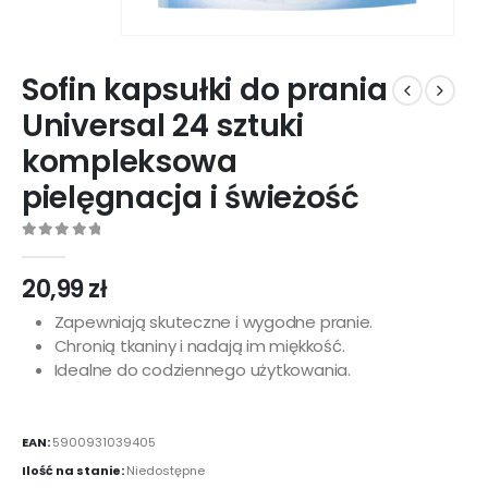
Sofin kapsułki do prania
Universal 24 sztuki
kompleksowa
pielęgnacja i świeżość
0
out of 5
20,99
zł
Zapewniają skuteczne i wygodne pranie.
Chronią tkaniny i nadają im miękkość.
Idealne do codziennego użytkowania.
EAN:
5900931039405
Ilość na stanie:
Niedostępne