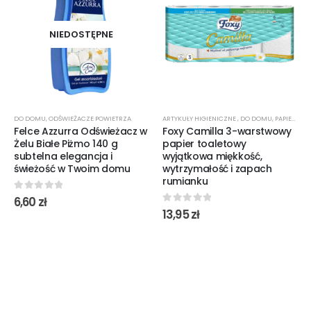
NIEDOSTĘPNE
DO DOMU
,
ODŚWIEŻACZE POWIETRZA
ARTYKUŁY HIGIENICZNE
,
DO DOMU
,
PAPIER TOALETOWY
Felce Azzurra Odświeżacz w
Foxy Camilla 3-warstwowy
Żelu Białe Piżmo 140 g
papier toaletowy
subtelna elegancja i
wyjątkowa miękkość,
świeżość w Twoim domu
wytrzymałość i zapach
rumianku
0
out of 5
6,60
zł
0
out of 5
13,95
zł