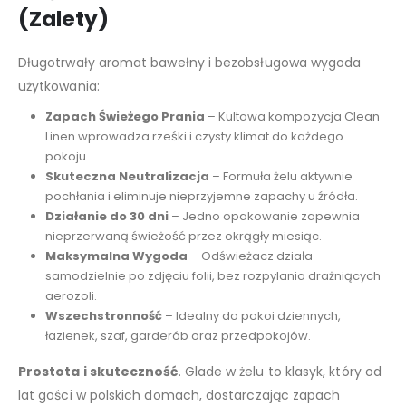
(Zalety)
Długotrwały aromat bawełny i bezobsługowa wygoda
użytkowania:
Zapach Świeżego Prania
– Kultowa kompozycja Clean
Linen wprowadza rześki i czysty klimat do każdego
pokoju.
Skuteczna Neutralizacja
– Formuła żelu aktywnie
pochłania i eliminuje nieprzyjemne zapachy u źródła.
Działanie do 30 dni
– Jedno opakowanie zapewnia
nieprzerwaną świeżość przez okrągły miesiąc.
Maksymalna Wygoda
– Odświeżacz działa
samodzielnie po zdjęciu folii, bez rozpylania drażniących
aerozoli.
Wszechstronność
– Idealny do pokoi dziennych,
łazienek, szaf, garderób oraz przedpokojów.
Prostota i skuteczność
. Glade w żelu to klasyk, który od
lat gości w polskich domach, dostarczając zapach