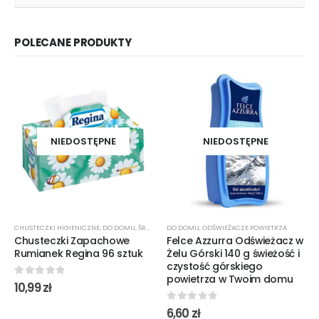
POLECANE PRODUKTY
NIEDOSTĘPNE
NIEDOSTĘPNE
CHUSTECZKI HIGIENICZNE
,
DO DOMU
,
ŚRODKI CZYSTOŚCI
DO DOMU
,
ODŚWIEŻACZE POWIETRZA
Chusteczki Zapachowe
Felce Azzurra Odświeżacz w
Rumianek Regina 96 sztuk
Żelu Górski 140 g świeżość i
czystość górskiego
powietrza w Twoim domu
0
out of 5
10,99
zł
0
out of 5
6,60
zł