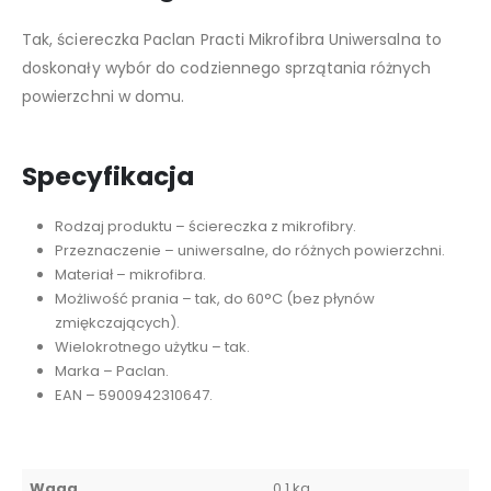
Tak, ściereczka Paclan Practi Mikrofibra Uniwersalna to
doskonały wybór do codziennego sprzątania różnych
powierzchni w domu.
Specyfikacja
Rodzaj produktu – ściereczka z mikrofibry.
Przeznaczenie – uniwersalne, do różnych powierzchni.
Materiał – mikrofibra.
Możliwość prania – tak, do 60°C (bez płynów
zmiękczających).
Wielokrotnego użytku – tak.
Marka – Paclan.
EAN – 5900942310647.
Waga
0,1 kg