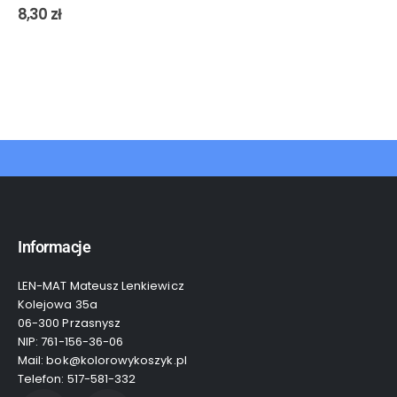
0
out of 5
8,30
zł
Informacje
LEN-MAT Mateusz Lenkiewicz
Kolejowa 35a
06-300 Przasnysz
NIP: 761-156-36-06
Mail: bok@kolorowykoszyk.pl
Telefon: 517-581-332