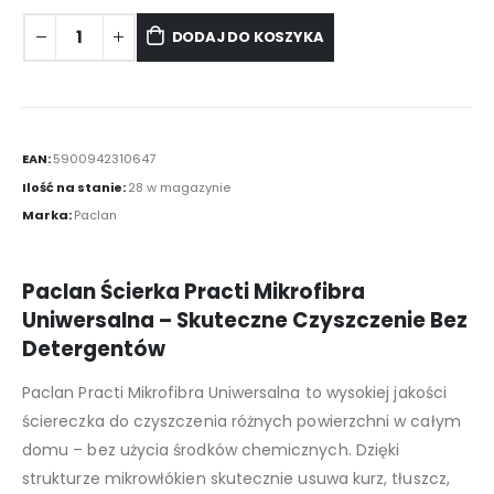
DODAJ DO KOSZYKA
EAN:
5900942310647
Ilość na stanie:
28 w magazynie
Marka:
Paclan
Paclan Ścierka Practi Mikrofibra
Uniwersalna – Skuteczne Czyszczenie Bez
Detergentów
Paclan Practi Mikrofibra Uniwersalna to wysokiej jakości
ściereczka do czyszczenia różnych powierzchni w całym
domu – bez użycia środków chemicznych. Dzięki
strukturze mikrowłókien skutecznie usuwa kurz, tłuszcz,