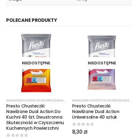
POLECANE PRODUKTY
NIEDOSTĘPNE
NIEDOSTĘPNE
NAWILŻANE CHUSTECZKI DO SPRZĄTANIA
,
ŚRODKI CZYSTOŚCI
NAWILŻANE CHUSTECZKI DO SPRZĄTANIA
,
ŚROD
Presto Chusteczki
Presto Chusteczki
Nawilżane Dual Action Do
Nawilżane Dual Action
Kuchni 40 Szt. Dwustronna
Uniwersalne 40 sztuk
Skuteczność w Czyszczeniu
Kuchennych Powierzchni
0
out of 5
8,30
zł