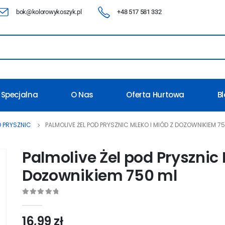
bok@kolorowykoszyk.pl
+48 517 581 332
 Specjalna
O Nas
Oferta Hurtowa
B
OD PRYSZNIC
PALMOLIVE ŻEL POD PRYSZNIC MLEKO I MIÓD Z DOZOWNIKIEM 7
Palmolive Żel pod Prysznic 
Dozownikiem 750 ml
0
out of 5
16,99
zł