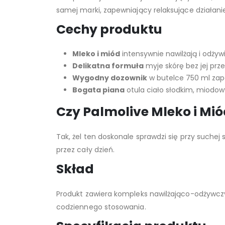
samej marki, zapewniający relaksujące działanie d
Cechy produktu
Mleko i miód
intensywnie nawilżają i odżyw
Delikatna formuła
myje skórę bez jej prz
Wygodny dozownik
w butelce 750 ml zape
Bogata piana
otula ciało słodkim, miodo
Czy Palmolive Mleko i Mió
Tak, żel ten doskonale sprawdzi się przy suche
przez cały dzień.
Skład
Produkt zawiera kompleks nawilżająco-odżywczy
codziennego stosowania.