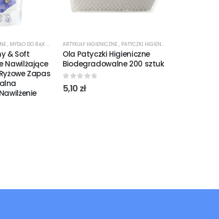
ZNE
,
MYDŁO DO RĄK W PŁYNIE
ARTYKUŁY HIGIENICZNE
,
PATYCZKI HIGIENICZNE
ARTYKUŁY HIGIENI
y & Soft
Ola Patyczki Higieniczne
Regina Papi
e Nawilżające
Biodegradowalne 200 sztuk
Najdłuższe R
o Ryżowe Zapas
Maksymaln
alna
0
out of 5
5,10
zł
 Nawilżenie
0
out of 5
11,65
12,65
zł
Poprzednia
cena:
11,65