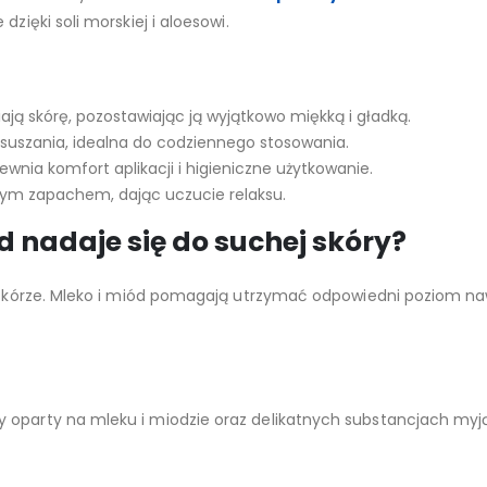
zięki soli morskiej i aloesowi.
iają skórę, pozostawiając ją wyjątkowo miękką i gładką.
esuszania, idealna do codziennego stosowania.
wnia komfort aplikacji i higieniczne użytkowanie.
wym zapachem, dając uczucie relaksu.
d nadaje się do suchej skóry?
j skórze. Mleko i miód pomagają utrzymać odpowiedni poziom naw
 oparty na mleku i miodzie oraz delikatnych substancjach myj