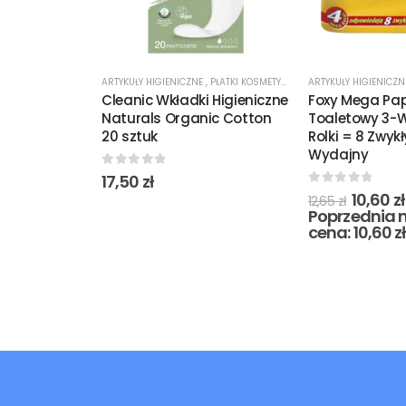
ARTYKUŁY HIGIENICZNE
,
PŁATKI KOSMETYCZNE
ARTYKUŁY HIGIENICZ
Cleanic Wkładki Higieniczne
Foxy Mega Pap
Naturals Organic Cotton
Toaletowy 3-
20 sztuk
Rolki = 8 Zwyk
Wydajny
0
out of 5
17,50
zł
0
out of 5
10,60
zł
12,65
zł
Poprzednia n
cena:
10,60
zł