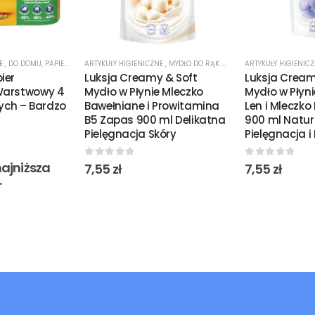
NE
,
DO DOMU
,
PAPIER TOALETOWY
ARTYKUŁY HIGIENICZNE
,
PROMOCJE
,
MYDŁO DO RĄK W PŁYNIE
ARTYKUŁY HIGIENIC
ier
Luksja Creamy & Soft
Luksja Cream
Warstwowy 4
Mydło w Płynie Mleczko
Mydło w Płyni
łych – Bardzo
Bawełniane i Prowitamina
Len i Mleczk
B5 Zapas 900 ml Delikatna
900 ml Natur
Pielęgnacja Skóry
Pielęgnacja i
ajniższa
0
out of 5
0
out of 5
7,55
zł
7,55
zł
.