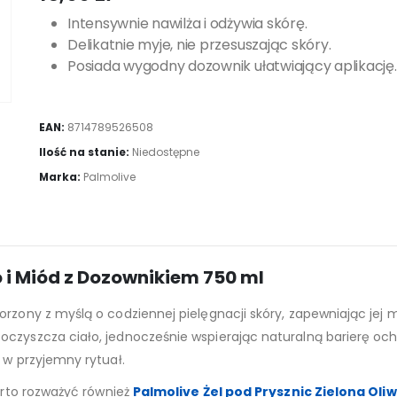
Intensywnie nawilża i odżywia skórę.
Delikatnie myje, nie przesuszając skóry.
Posiada wygodny dozownik ułatwiający aplikację.
EAN:
8714789526508
Ilość na stanie:
Niedostępne
Marka:
Palmolive
o i Miód z Dozownikiem 750 ml
orzony z myślą o codziennej pielęgnacji skóry, zapewniając jej 
oczyszcza ciało, jednocześnie wspierając naturalną barierę oc
 w przyjemny rytuał.
warto rozważyć również
Palmolive Żel pod Prysznic Zielona Oli