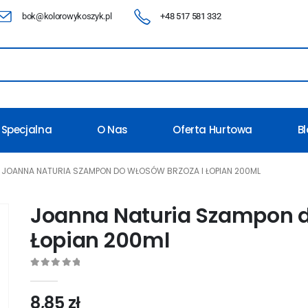
bok@kolorowykoszyk.pl
+48 517 581 332
 Specjalna
O Nas
Oferta Hurtowa
B
JOANNA NATURIA SZAMPON DO WŁOSÓW BRZOZA I ŁOPIAN 200ML
Joanna Naturia Szampon d
Łopian 200ml
0
out of 5
8,85
zł