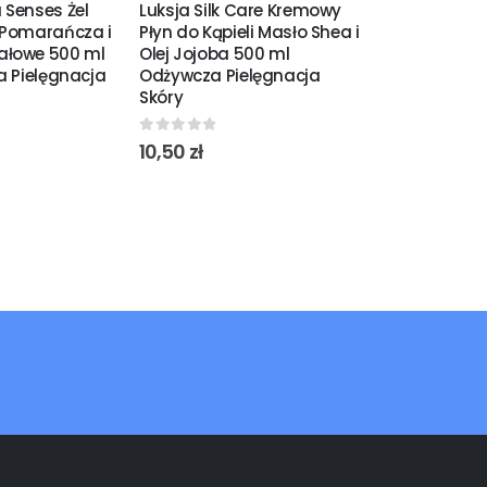
 Senses Żel
Luksja Silk Care Kremowy
Ola Patyczki
 Pomarańcza i
Płyn do Kąpieli Masło Shea i
Biodegradow
ałowe 500 ml
Olej Jojoba 500 ml
a Pielęgnacja
Odżywcza Pielęgnacja
0
out of 5
5,10
zł
Skóry
0
out of 5
10,50
zł