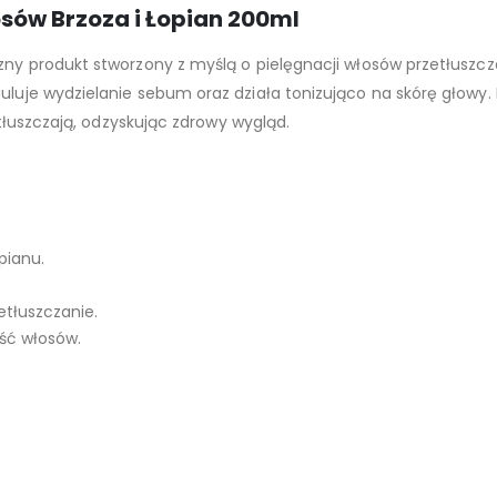
sów Brzoza i Łopian 200ml
czny produkt stworzony z myślą o pielęgnacji włosów przetłuszcz
guluje wydzielanie sebum oraz działa tonizująco na skórę głowy
zetłuszczają, odzyskując zdrowy wygląd.
pianu.
etłuszczanie.
ość włosów.