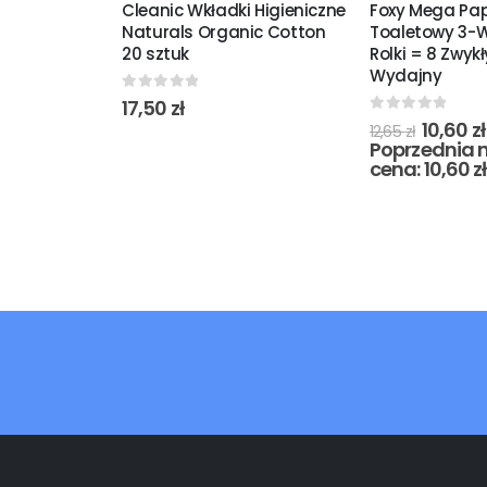
Cleanic Wkładki Higieniczne
Foxy Mega Pap
Naturals Organic Cotton
Toaletowy 3-
20 sztuk
Rolki = 8 Zwyk
Wydajny
0
out of 5
17,50
zł
0
out of 5
10,60
zł
12,65
zł
Poprzednia n
cena:
10,60
zł