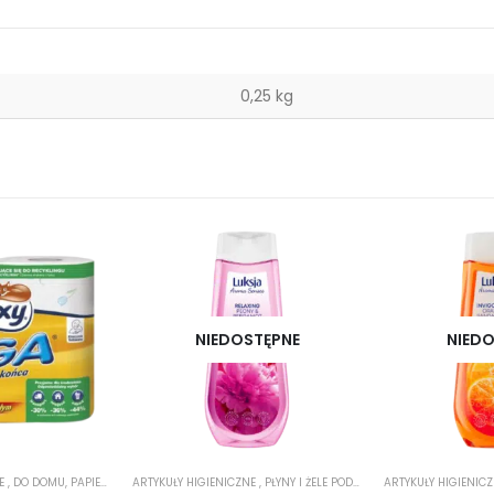
0,25 kg
NIEDOSTĘPNE
NIEDO
NE
,
DO DOMU
,
PAPIER TOALETOWY
ARTYKUŁY HIGIENICZNE
,
PROMOCJE
,
PŁYNY I ŻELE POD PRYSZNIC
ARTYKUŁY HIGIENIC