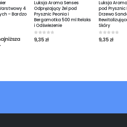
ier
Luksja Aroma Senses
Luksja Aroma
Warstwowy 4
Odprężający Żel pod
pod Prysznic
łych – Bardzo
Prysznic Peonia i
Drzewo Sand
Bergamotka 500 ml Relaks
Rewitalizując
i Odświeżenie
Skóry
ajniższa
0
out of 5
0
out of 5
9,35
zł
9,35
zł
.