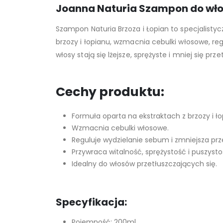
Joanna Naturia Szampon do wło
Szampon Naturia Brzoza i Łopian to specjalisty
brzozy i łopianu, wzmacnia cebulki włosowe, re
włosy stają się lżejsze, sprężyste i mniej się pr
Cechy produktu:
Formuła oparta na ekstraktach z brzozy i ło
Wzmacnia cebulki włosowe.
Reguluje wydzielanie sebum i zmniejsza prz
Przywraca witalność, sprężystość i puszyst
Idealny do włosów przetłuszczających się.
Specyfikacja:
Pojemność: 200ml