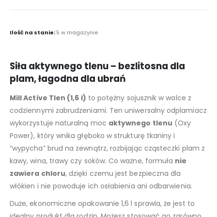
Ilość na stanie:
5 w magazynie
Siła aktywnego tlenu – bezlitosna dla
plam, łagodna dla ubrań
Mill Active Tlen (1,6 l)
to potężny sojusznik w walce z
codziennymi zabrudzeniami. Ten uniwersalny odplamiacz
wykorzystuje naturalną moc
aktywnego tlenu
(Oxy
Power), który wnika głęboko w strukturę tkaniny i
“wypycha” brud na zewnątrz, rozbijając cząsteczki plam z
kawy, wina, trawy czy soków. Co ważne, formuła
nie
zawiera chloru
, dzięki czemu jest bezpieczna dla
włókien i nie powoduje ich osłabienia ani odbarwienia.
Duże, ekonomiczne opakowanie 1,6 l sprawia, że jest to
idealny produkt dla rodzin. Możesz stosować go zarówno