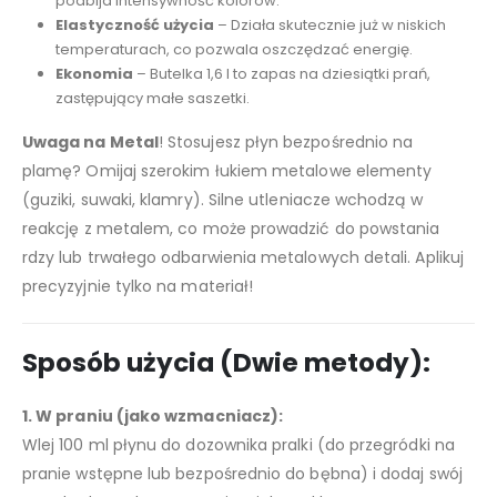
podbija intensywność kolorów.
Elastyczność użycia
– Działa skutecznie już w niskich
temperaturach, co pozwala oszczędzać energię.
Ekonomia
– Butelka 1,6 l to zapas na dziesiątki prań,
zastępujący małe saszetki.
Uwaga na Metal
! Stosujesz płyn bezpośrednio na
plamę? Omijaj szerokim łukiem metalowe elementy
(guziki, suwaki, klamry). Silne utleniacze wchodzą w
reakcję z metalem, co może prowadzić do powstania
rdzy lub trwałego odbarwienia metalowych detali. Aplikuj
precyzyjnie tylko na materiał!
Sposób użycia (Dwie metody):
1. W praniu (jako wzmacniacz):
Wlej 100 ml płynu do dozownika pralki (do przegródki na
pranie wstępne lub bezpośrednio do bębna) i dodaj swój