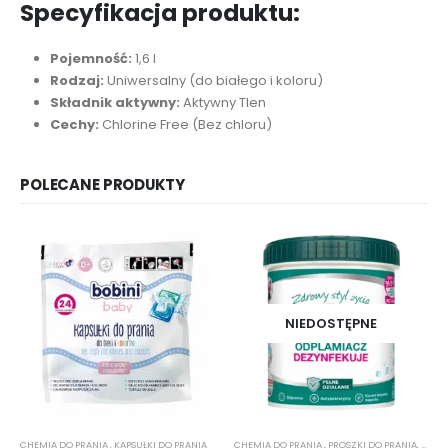
Specyfikacja produktu:
Pojemność:
1,6 l
Rodzaj:
Uniwersalny (do białego i koloru)
Składnik aktywny:
Aktywny Tlen
Cechy:
Chlorine Free (Bez chloru)
POLECANE PRODUKTY
NIEDOSTĘPNE
CHEMIA DO PRANIA
,
KAPSUŁKI DO PRANIA
CHEMIA DO PRANIA
,
PROSZKI DO PRANIA
,
ŻELE 