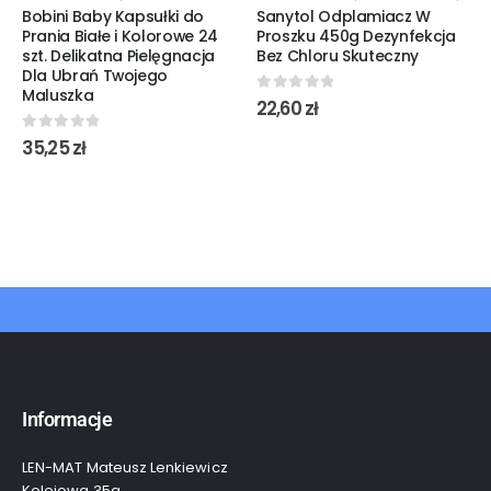
Bobini Baby Kapsułki do
Sanytol Odplamiacz W
Prania Białe i Kolorowe 24
Proszku 450g Dezynfekcja
szt. Delikatna Pielęgnacja
Bez Chloru Skuteczny
Dla Ubrań Twojego
Maluszka
0
out of 5
22,60
zł
0
out of 5
35,25
zł
Informacje
LEN-MAT Mateusz Lenkiewicz
Kolejowa 35a