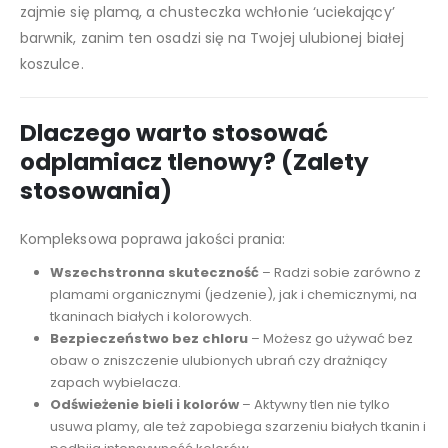
zajmie się plamą, a chusteczka wchłonie ‘uciekający’
barwnik, zanim ten osadzi się na Twojej ulubionej białej
koszulce.
Dlaczego warto stosować
odplamiacz tlenowy? (Zalety
stosowania)
Kompleksowa poprawa jakości prania:
Wszechstronna skuteczność
– Radzi sobie zarówno z
plamami organicznymi (jedzenie), jak i chemicznymi, na
tkaninach białych i kolorowych.
Bezpieczeństwo bez chloru
– Możesz go używać bez
obaw o zniszczenie ulubionych ubrań czy drażniący
zapach wybielacza.
Odświeżenie bieli i kolorów
– Aktywny tlen nie tylko
usuwa plamy, ale też zapobiega szarzeniu białych tkanin i