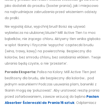
jako dodatek do proszku (boster prania), jak i miejscowo
na najtrudniejsze zabrudzenia przed włożeniem odzieży
do pralki.
Nie wypalaj dziur, wypchnij brud! Boisz się używać
wybielacza na ulubionej bluzie? Mill Active Tlen to moc
bąbelków, nie żrącego chloru. Aktywny tlen wnika głęboko
w splot tkaniny i fizycznie ‘wypycha’ cząsteczki brudu
(wina, trawy, kawy) na powierzchnię. Bezpieczny dla
kolorów, bez smrodu chloru, bez osłabiania włókien. Twoje
ubrania będą czyste, a nie ‘przeżarte’.
Porada Eksperta:
Polisa na Kolory: Mill Active Tlen jest
bezlitosny dla brudu, ale bezpieczny dla kolorów… pod
jednym warunkiem! Podczas usuwania plam, barwniki z
tkanin mogą się ‘poluzować’. Aby uratować resztę prania
przed zafarbowaniem, zawsze wrzucaj do bębna
Paclan
Absorber Ściereczki do Prania 15 sztuk
. Odplamiacz