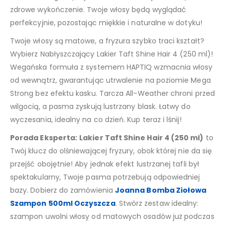
zdrowe wykończenie. Twoje włosy będą wyglądać
perfekcyjnie, pozostając miękkie i naturalne w dotyku!
Twoje włosy są matowe, a fryzura szybko traci kształt?
Wybierz Nabłyszczający Lakier Taft Shine Hair 4 (250 ml)!
Wegańska formuła z systemem HAPTIQ wzmacnia włosy
od wewnątrz, gwarantując utrwalenie na poziomie Mega
Strong bez efektu kasku. Tarcza All-Weather chroni przed
wilgocią, a pasma zyskują lustrzany blask. Łatwy do
wyczesania, idealny na co dzień. Kup teraz i lśnij!
Porada Eksperta:
Lakier Taft Shine Hair 4 (250 ml)
to
Twój klucz do olśniewającej fryzury, obok której nie da się
przejść obojętnie! Aby jednak efekt lustrzanej tafli był
spektakularny, Twoje pasma potrzebują odpowiedniej
bazy. Dobierz do zamówienia
Joanna Bomba Ziołowa
Szampon 500ml Oczyszcza
. Stwórz zestaw idealny:
szampon uwolni włosy od matowych osadów już podczas