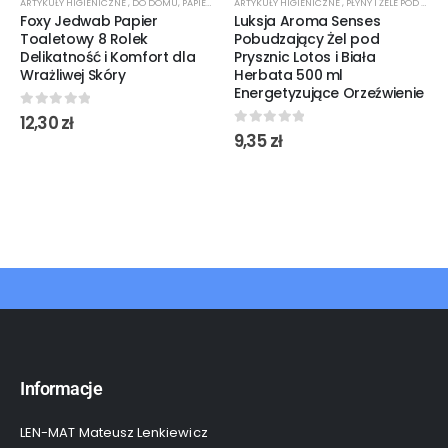
ARTYKUŁY HIGIENICZNE
,
DO DOMU
,
PAPIER TOALETOWY
ARTYKUŁY HIGIENICZNE
,
PŁYNY I ŻELE POD PRYSZNIC
Foxy Jedwab Papier
Luksja Aroma Senses
Toaletowy 8 Rolek
Pobudzający Żel pod
Delikatność i Komfort dla
Prysznic Lotos i Biała
Wrażliwej Skóry
Herbata 500 ml
Energetyzujące Orzeźwienie
0
out of 5
12,30
zł
0
out of 5
9,35
zł
Informacje
LEN-MAT Mateusz Lenkiewicz