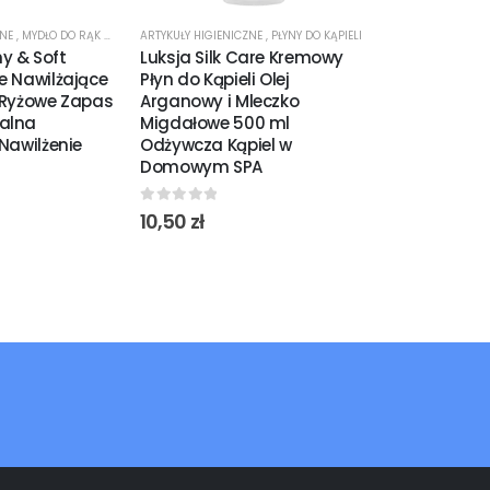
ZNE
,
MYDŁO DO RĄK W PŁYNIE
ARTYKUŁY HIGIENICZNE
,
PŁYNY DO KĄPIELI
ARTYKUŁY HIGIENI
y & Soft
Luksja Silk Care Kremowy
Luksja Silk
e Nawilżające
Płyn do Kąpieli Olej
Żel pod Prysz
o Ryżowe Zapas
Arganowy i Mleczko
Hibiskus 50
alna
Migdałowe 500 ml
Odświeżając
 Nawilżenie
Odżywcza Kąpiel w
Skóry
Domowym SPA
0
out of 5
9,35
zł
0
out of 5
10,50
zł