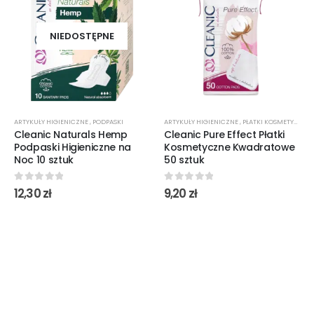
NIEDOSTĘPNE
ARTYKUŁY HIGIENICZNE
,
PODPASKI
ARTYKUŁY HIGIENICZNE
,
PŁATKI KOSMETYCZNE
Cleanic Naturals Hemp
Cleanic Pure Effect Płatki
Podpaski Higieniczne na
Kosmetyczne Kwadratowe
Noc 10 sztuk
50 sztuk
0
out of 5
0
out of 5
12,30
zł
9,20
zł