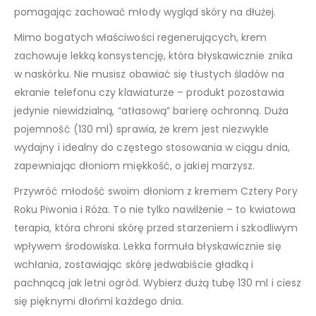
pomagając zachować młody wygląd skóry na dłużej.
Mimo bogatych właściwości regenerujących, krem
zachowuje lekką konsystencję, która błyskawicznie znika
w naskórku. Nie musisz obawiać się tłustych śladów na
ekranie telefonu czy klawiaturze – produkt pozostawia
jedynie niewidzialną, “atłasową” barierę ochronną. Duża
pojemność (130 ml) sprawia, że krem jest niezwykle
wydajny i idealny do częstego stosowania w ciągu dnia,
zapewniając dłoniom miękkość, o jakiej marzysz.
Przywróć młodość swoim dłoniom z kremem Cztery Pory
Roku Piwonia i Róża. To nie tylko nawilżenie – to kwiatowa
terapia, która chroni skórę przed starzeniem i szkodliwym
wpływem środowiska. Lekka formuła błyskawicznie się
wchłania, zostawiając skórę jedwabiście gładką i
pachnącą jak letni ogród. Wybierz dużą tubę 130 ml i ciesz
się pięknymi dłońmi każdego dnia.