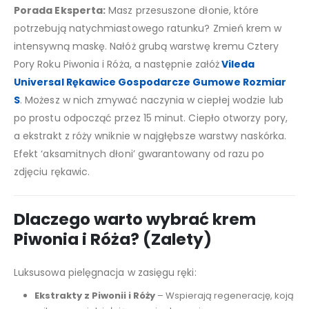
Porada Eksperta:
Masz przesuszone dłonie, które
potrzebują natychmiastowego ratunku? Zmień krem w
intensywną maskę. Nałóż grubą warstwę kremu Cztery
Pory Roku Piwonia i Róża, a następnie załóż
Vileda
Universal Rękawice Gospodarcze Gumowe Rozmiar
S
. Możesz w nich zmywać naczynia w ciepłej wodzie lub
po prostu odpocząć przez 15 minut. Ciepło otworzy pory,
a ekstrakt z róży wniknie w najgłębsze warstwy naskórka.
Efekt ‘aksamitnych dłoni’ gwarantowany od razu po
zdjęciu rękawic.
Dlaczego warto wybrać krem
Piwonia i Róża? (Zalety)
Luksusowa pielęgnacja w zasięgu ręki:
Ekstrakty z Piwonii i Róży
– Wspierają regenerację, koją