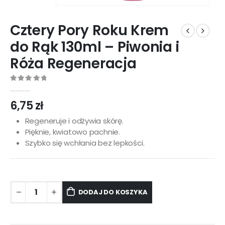
Cztery Pory Roku Krem
do Rąk 130ml – Piwonia i
Róża Regeneracja
0
out of 5
6,75
zł
Regeneruje i odżywia skórę.
Pięknie, kwiatowo pachnie.
Szybko się wchłania bez lepkości.
DODAJ DO KOSZYKA