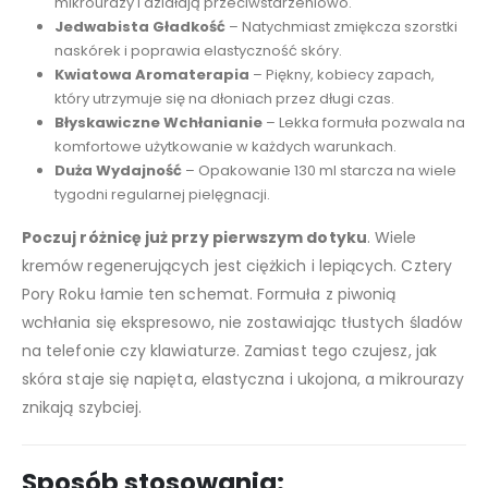
mikrourazy i działają przeciwstarzeniowo.
Jedwabista Gładkość
– Natychmiast zmiękcza szorstki
naskórek i poprawia elastyczność skóry.
Kwiatowa Aromaterapia
– Piękny, kobiecy zapach,
który utrzymuje się na dłoniach przez długi czas.
Błyskawiczne Wchłanianie
– Lekka formuła pozwala na
komfortowe użytkowanie w każdych warunkach.
Duża Wydajność
– Opakowanie 130 ml starcza na wiele
tygodni regularnej pielęgnacji.
Poczuj różnicę już przy pierwszym dotyku
. Wiele
kremów regenerujących jest ciężkich i lepiących. Cztery
Pory Roku łamie ten schemat. Formuła z piwonią
wchłania się ekspresowo, nie zostawiając tłustych śladów
na telefonie czy klawiaturze. Zamiast tego czujesz, jak
skóra staje się napięta, elastyczna i ukojona, a mikrourazy
znikają szybciej.
Sposób stosowania: