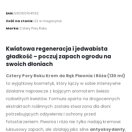
EAN:
5901501041132
Ilość na stanie:
22 w magazynie
Marka:
Cztery Pory Roku
Kwiatowa regeneracja i jedwabista
gładkość – poczuj zapach ogrodu na
swoich dłoniach
Cztery Pory Roku Krem do Rąk Piwonia i Róża (130 ml)
to wyjątkowy kosmetyk, który łączy w sobie intensywne
działanie naprawcze z kojącym aromatem świeżo
rozkwitłych kwiatów. Formuła oparta na drogocennych
ekstraktach roślinnych została stworzona dla dłoni
potrzebujących odżywienia i ochrony przed
fotostarzeniem. Piwonia i róża nie tylko nadają kremowi
luksusowy zapach, ale działają jako silne
antyoksydanty
,