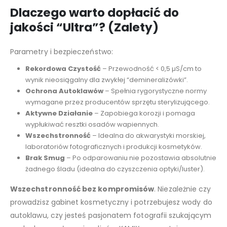
Dlaczego warto dopłacić do
jakości “Ultra”? (Zalety)
Parametry i bezpieczeństwo:
Rekordowa Czystość
– Przewodność < 0,5 µS/cm to
wynik nieosiągalny dla zwykłej “demineralizówki”.
Ochrona Autoklawów
– Spełnia rygorystyczne normy
wymagane przez producentów sprzętu sterylizującego.
Aktywne Działanie
– Zapobiega korozji i pomaga
wypłukiwać resztki osadów wapiennych.
Wszechstronność
– Idealna do akwarystyki morskiej,
laboratoriów fotograficznych i produkcji kosmetyków.
Brak Smug
– Po odparowaniu nie pozostawia absolutnie
żadnego śladu (idealna do czyszczenia optyki/luster).
Wszechstronność bez kompromisów
. Niezależnie czy
prowadzisz gabinet kosmetyczny i potrzebujesz wody do
autoklawu, czy jesteś pasjonatem fotografii szukającym