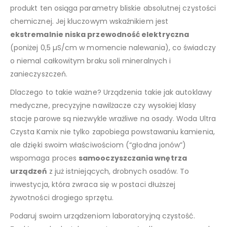
produkt ten osiąga parametry bliskie absolutnej czystości
chemicznej. Jej kluczowym wskaźnikiem jest
ekstremalnie niska przewodność elektryczna
(poniżej 0,5 µS/cm w momencie nalewania), co świadczy
o niemal całkowitym braku soli mineralnych i
zanieczyszczeń.
Dlaczego to takie ważne? Urządzenia takie jak autoklawy
medyczne, precyzyjne nawilżacze czy wysokiej klasy
stacje parowe są niezwykle wrażliwe na osady. Woda Ultra
Czysta Kamix nie tylko zapobiega powstawaniu kamienia,
ale dzięki swoim właściwościom (“głodna jonów”)
wspomaga proces
samooczyszczania wnętrza
urządzeń
z już istniejących, drobnych osadów. To
inwestycja, która zwraca się w postaci dłuższej
żywotności drogiego sprzętu.
Podaruj swoim urządzeniom laboratoryjną czystość.