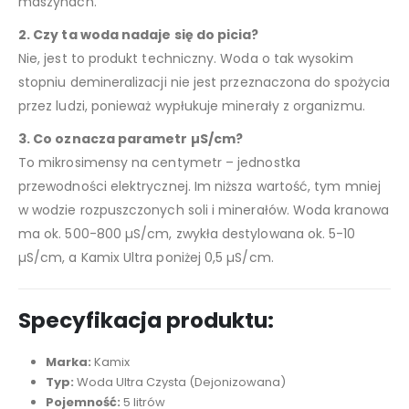
maszynach.
2. Czy ta woda nadaje się do picia?
Nie, jest to produkt techniczny. Woda o tak wysokim
stopniu demineralizacji nie jest przeznaczona do spożycia
przez ludzi, ponieważ wypłukuje minerały z organizmu.
3. Co oznacza parametr µS/cm?
To mikrosimensy na centymetr – jednostka
przewodności elektrycznej. Im niższa wartość, tym mniej
w wodzie rozpuszczonych soli i minerałów. Woda kranowa
ma ok. 500-800 µS/cm, zwykła destylowana ok. 5-10
µS/cm, a Kamix Ultra poniżej 0,5 µS/cm.
Specyfikacja produktu:
Marka:
Kamix
Typ:
Woda Ultra Czysta (Dejonizowana)
Pojemność:
5 litrów