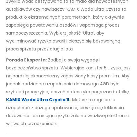
Zwykła woda destylowana to za mało dla nowoczesnych
autoklawów czy nawilżaczy. KAMIX Woda Ultra Czysta to
produkt o ekstremalnych parametrach, który aktywnie
zapobiega powstawaniu osadów i wspomaga proces
samooczyszczania. Wybierz jakość ‘Ultra’, aby
wyeliminować ryzyko awarii i cieszyć się bezawaryjną
pracą sprzętu przez długie lata.
Porada Eksperta:
Zadbaj o swoją wygodę i
bezpieczeństwo sprzętu. Wybierając kanister 5 l, zyskujesz
najbardziej ekonomiczny zapas wody klasy premium. Aby
jednak codzienne uzupełnianie domowego AGD było
szybkie i precyzyjne, dorzuć do koszyka poręczną butelkę
KAMIX Woda Ultra Czysta 1L
. Możesz ją regularnie
uzupełniać z dużego opakowania, ciesząc się lekkością
dozowania i eliminując ryzyko zalania wrażliwej elektroniki
w Twoich urządzeniach.