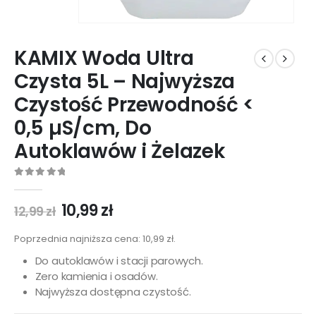
KAMIX Woda Ultra
Czysta 5L – Najwyższa
Czystość Przewodność <
0,5 µS/cm, Do
Autoklawów i Żelazek
0
out of 5
10,99
zł
12,99
zł
Poprzednia najniższa cena:
10,99
zł
.
Do autoklawów i stacji parowych.
Zero kamienia i osadów.
Najwyższa dostępna czystość.