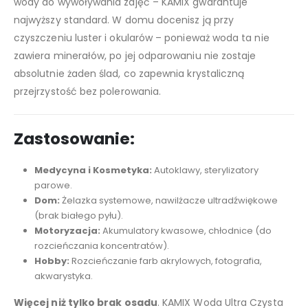
wody do wywoływania zdjęć – KAMIX gwarantuje
najwyższy standard. W domu docenisz ją przy
czyszczeniu luster i okularów – ponieważ woda ta nie
zawiera minerałów, po jej odparowaniu nie zostaje
absolutnie żaden ślad, co zapewnia krystaliczną
przejrzystość bez polerowania.
Zastosowanie:
Medycyna i Kosmetyka:
Autoklawy, sterylizatory
parowe.
Dom:
Żelazka systemowe, nawilżacze ultradźwiękowe
(brak białego pyłu).
Motoryzacja:
Akumulatory kwasowe, chłodnice (do
rozcieńczania koncentratów).
Hobby:
Rozcieńczanie farb akrylowych, fotografia,
akwarystyka.
Więcej niż tylko brak osadu
. KAMIX Woda Ultra Czysta