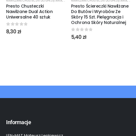
NAWILŻANE CHUSTECZKI DO SPRZĄTANIA
,
ŚRODKI CZYSTOŚCI
NAWILŻANE CHUSTECZKI DO SPRZĄTANIA
,
ŚROD
Presto Chusteczki
Presto Ściereczki Nawilżane
Nawilżane Dual Action
Do Butów i Wyrobów Ze
Uniwersalne 40 sztuk
Skóry 15 Szt. Pielęgnacja i
Ochrona Skóry Naturalnej
0
out of 5
8,30
zł
0
out of 5
5,40
zł
Informacje
LEN-MAT Mateusz Lenkiewicz