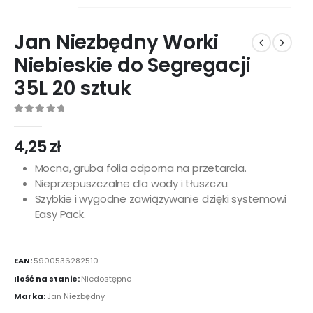
Jan Niezbędny Worki
Niebieskie do Segregacji
35L 20 sztuk
0
out of 5
4,25
zł
Mocna, gruba folia odporna na przetarcia.
Nieprzepuszczalne dla wody i tłuszczu.
Szybkie i wygodne zawiązywanie dzięki systemowi
Easy Pack.
EAN:
5900536282510
Ilość na stanie:
Niedostępne
Marka:
Jan Niezbędny