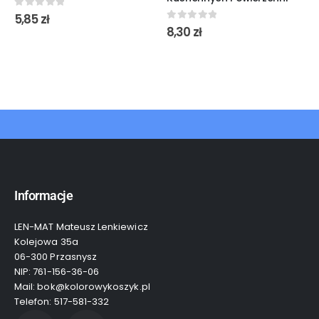
0
out of 5
5,85
zł
0
out of 5
8,30
zł
Informacje
LEN-MAT Mateusz Lenkiewicz
Kolejowa 35a
06-300 Przasnysz
NIP: 761-156-36-06
Mail: bok@kolorowykoszyk.pl
Telefon: 517-581-332