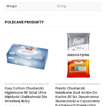
Waga
0,2 kg
POLECANE PRODUKTY
NIEDOSTĘPNE
CHUSTECZKI HIGIENICZNE
,
DO DOMU
,
ŚRODKI CZYSTOŚCI
NAWILŻANE CHUSTECZKI DO SPRZĄTANIA
,
ŚROD
Foxy Cotton Chusteczki
Presto Chusteczki
Higieniczne 90 Sztuk Ultra
Nawilżane Dual Action Do
Miękkość i Delikatność Dla
Kuchni 40 Szt. Dwustronna
Wrażliwej Skóry
Skuteczność w Czyszczeniu
Kuchennych Powierzchni