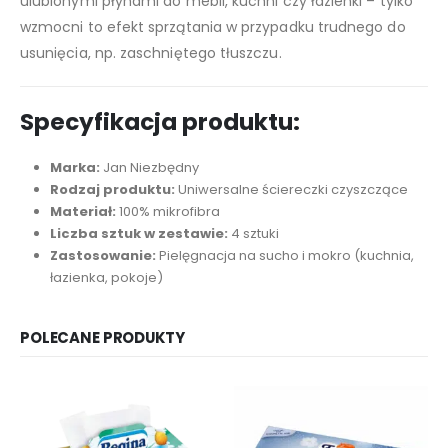
ulubionymi płynami do mebli, kuchni czy łazienki – tylko
wzmocni to efekt sprzątania w przypadku trudnego do
usunięcia, np. zaschniętego tłuszczu.
Specyfikacja produktu:
Marka:
Jan Niezbędny
Rodzaj produktu:
Uniwersalne ściereczki czyszczące
Materiał:
100% mikrofibra
Liczba sztuk w zestawie:
4 sztuki
Zastosowanie:
Pielęgnacja na sucho i mokro (kuchnia,
łazienka, pokoje)
POLECANE PRODUKTY