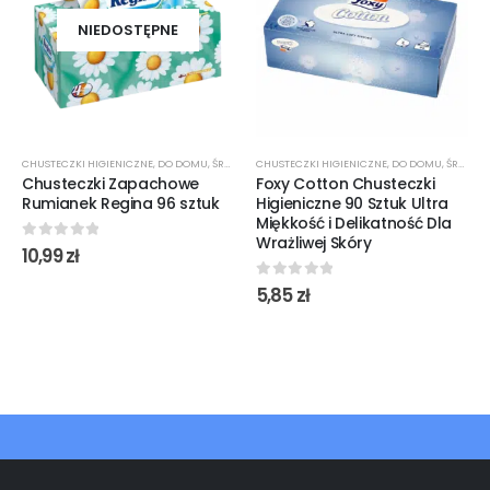
NIEDOSTĘPNE
CHUSTECZKI HIGIENICZNE
,
DO DOMU
,
ŚRODKI CZYSTOŚCI
CHUSTECZKI HIGIENICZNE
,
DO DOMU
,
ŚRODKI CZYSTOŚCI
Chusteczki Zapachowe
Foxy Cotton Chusteczki
Rumianek Regina 96 sztuk
Higieniczne 90 Sztuk Ultra
Miękkość i Delikatność Dla
Wrażliwej Skóry
0
out of 5
10,99
zł
0
out of 5
5,85
zł