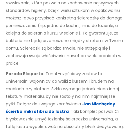
rozwiązanie, które pozwala na zachowanie najwyższych
standardów higieny. Dzięki wielu sztukom w opakowaniu
możesz łatwo przypisać konkretną ściereczkę do danego
pomieszczenia (np. jedna do kuchni, inna do łazienki, a
kolejna do ścierania kurzu w salonie). To gwarantuje, że
bakterie nie będą przenoszone między strefami w Twoim
domu. Ściereczki są bardzo trwałe, nie strzępią się i
zachowują swoje właściwości nawet po wielu praniach w
pralce.
Porada Eksperta:
Ten 4-częściowy zestaw to
uniwersalni wojownicy do walki z kurzem i brudem na
meblach czy blatach. Szkło wymaga jednak nieco innej
tekstury materiału, by nie zostały na nim najmniejsze
pyłki. Dołącz do swojego zamówienia
Jan Niezbędny
ścierka mikrofibra do lustra
. Taki komplet pozwoli Ci
błyskawicznie umyć łazienkę ściereczką uniwersalną, a
taflę lustra wypolerować na absolutny błysk dedykowaną,