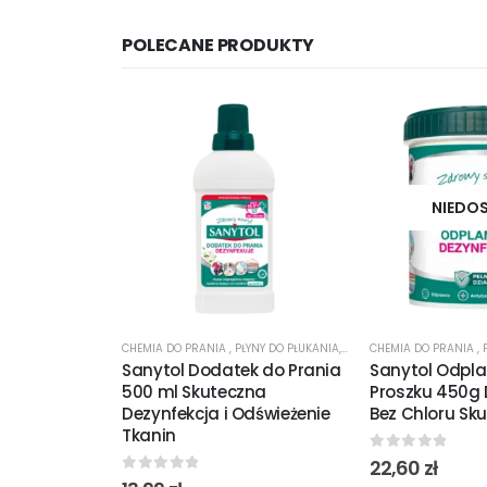
POLECANE PRODUKTY
NIEDO
CHEMIA DO PRANIA
,
PŁYNY DO PŁUKANIA
,
ŚRODKI CZYSTOŚCI
CHEMIA DO PRANIA
,
ŚRODKI
,
Sanytol Dodatek do Prania
Sanytol Odpl
500 ml Skuteczna
Proszku 450g 
Dezynfekcja i Odświeżenie
Bez Chloru Sk
Tkanin
0
out of 5
22,60
zł
0
out of 5