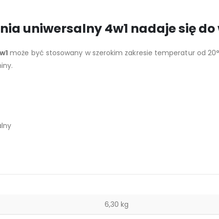
ania uniwersalny 4w1 nadaje się d
4w1
może być stosowany w szerokim zakresie temperatur od 20°
iny.
alny
6,30 kg