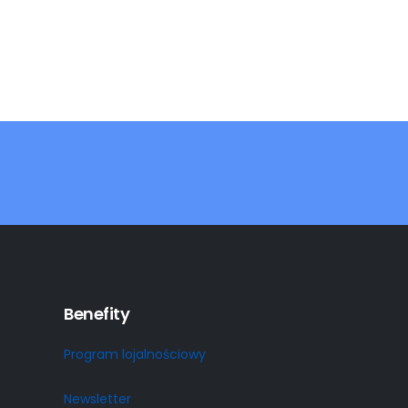
46,25
zł
Benefity
Program lojalnościowy
Newsletter