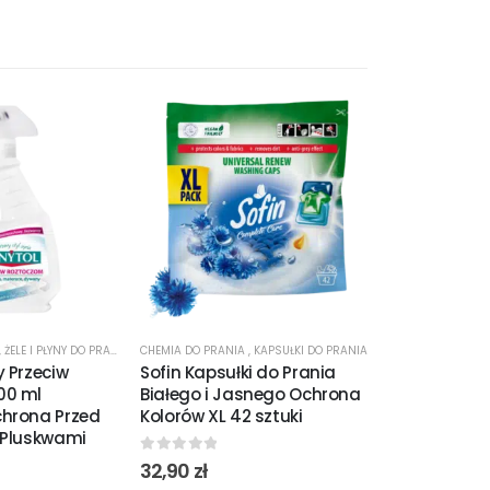
,
ŻELE I PŁYNY DO PRANIA
CHEMIA DO PRANIA
,
KAPSUŁKI DO PRANIA
CHEMIA DO PRAN
y Przeciw
Sofin Kapsułki do Prania
Sofin Kapsuł
00 ml
Białego i Jasnego Ochrona
Ciemnych Tk
hrona Przed
Kolorów XL 42 sztuki
Głęboka Cze
 Pluskwami
Koloru
0
out of 5
32,90
zł
0
out of 5