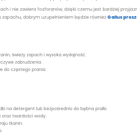
h i nie zawiera fosforanów, dzięki czemu jest bardziej przyjazny
im zapachu, dobrym uzupełnieniem będzie również
Gallus prosz
anin, świeży zapach i wysoka wydajność.
czywe zabrudzenia.
ne do częstego prania.
ki na detergent lub bezpośrednio do bębna pralki.
 oraz twardości wody.
aju tkanin.
o.