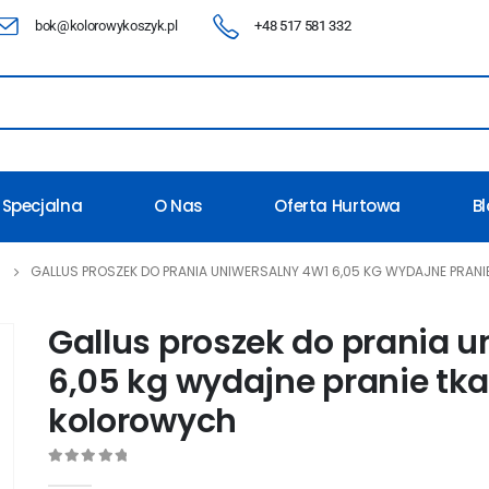
bok@kolorowykoszyk.pl
+48 517 581 332
 Specjalna
O Nas
Oferta Hurtowa
B
GALLUS PROSZEK DO PRANIA UNIWERSALNY 4W1 6,05 KG WYDAJNE PRANI
Gallus proszek do prania u
6,05 kg wydajne pranie tka
kolorowych
0
out of 5