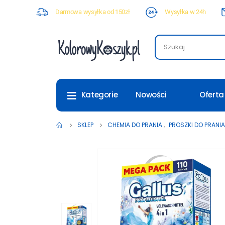
Darmowa wysyłka od 150zł
Wysyłka w 24h
Nowości
Oferta
Kategorie
SKLEP
CHEMIA DO PRANIA
,
PROSZKI DO PRANIA