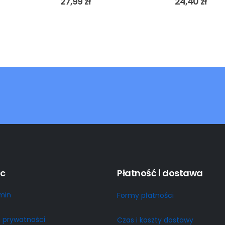
27,99
zł
24,40
zł
c
Płatność i dostawa
min
Formy płatności
a prywatności
Czas i koszty dostawy