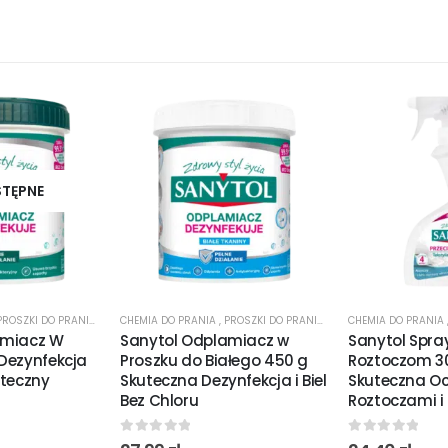
STĘPNE
 DO DEZYNFEKCJI
PROSZKI DO PRANIA
,
ŻELE I PŁYNY DO PRANIA
CHEMIA DO PRANIA
,
PROSZKI DO PRANIA
,
ŻELE I PŁYNY DO PRANIA
CHEMIA DO PRANIA
amiacz W
Sanytol Odplamiacz w
Sanytol Spra
Dezynfekcja
Proszku do Białego 450 g
Roztoczom 3
uteczny
Skuteczna Dezynfekcja i Biel
Skuteczna Oc
Bez Chloru
Roztoczami i
0
out of 5
0
out of 5