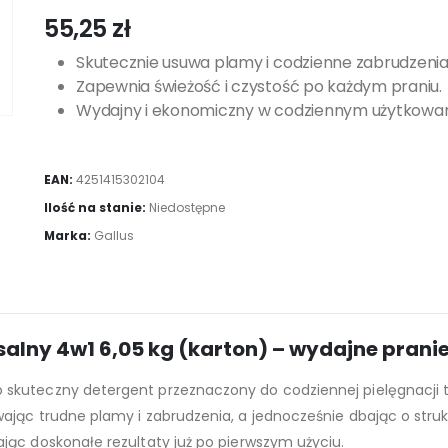
55,25
zł
Skutecznie usuwa plamy i codzienne zabrudzenia
Zapewnia świeżość i czystość po każdym praniu.
Wydajny i ekonomiczny w codziennym użytkowan
EAN:
4251415302104
Ilość na stanie:
Niedostępne
Marka:
Gallus
salny 4w1 6,05 kg (karton) – wydajne pranie
 skuteczny detergent przeznaczony do codziennej pielęgnacji t
ając trudne plamy i zabrudzenia, a jednocześnie dbając o struk
jąc doskonałe rezultaty już po pierwszym użyciu.