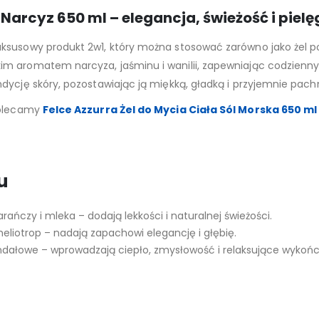
 Narcyz 650 ml – elegancja, świeżość i pie
uksusowy produkt 2w1, który można stosować zarówno jako żel pod 
m aromatem narcyza, jaśminu i wanilii, zapewniając codzienny r
dycję skóry, pozostawiając ją miękką, gładką i przyjemnie pach
 polecamy
Felce Azzurra Żel do Mycia Ciała Sól Morska 650 ml
u
ńczy i mleka – dodają lekkości i naturalnej świeżości.
heliotrop – nadają zapachowi elegancję i głębię.
ndałowe – wprowadzają ciepło, zmysłowość i relaksujące wykońc