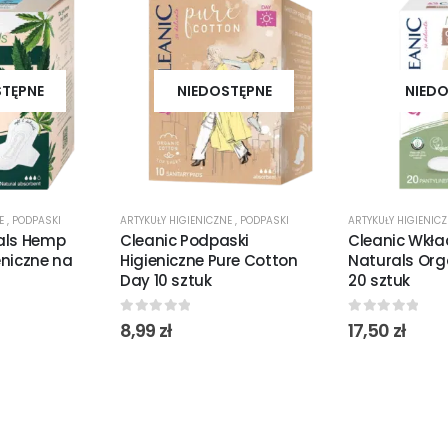
STĘPNE
NIEDOSTĘPNE
NIEDO
NE
,
PODPASKI
ARTYKUŁY HIGIENICZNE
,
PODPASKI
ARTYKUŁY HIGIENIC
als Hemp
Cleanic Podpaski
Cleanic Wkład
eniczne na
Higieniczne Pure Cotton
Naturals Org
Day 10 sztuk
20 sztuk
0
out of 5
0
out of 5
8,99
zł
17,50
zł