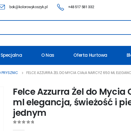
bok@kolorowykoszyk.pl
+48 517 581 332
 Specjalna
O Nas
Oferta Hurtowa
B
OD PRYSZNIC
FELCE AZZURRA ŻEL DO MYCIA CIAŁA NARCYZ 650 ML ELEGANC
Felce Azzurra Żel do Mycia
ml elegancja, świeżość i p
jednym
0
out of 5