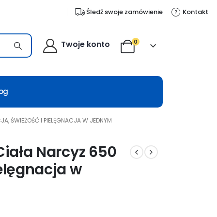
Śledź swoje zamówienie
Kontakt
0
Twoje konto
log
JA, ŚWIEŻOŚĆ I PIELĘGNACJA W JEDNYM
 Ciała Narcyz 650
ielęgnacja w