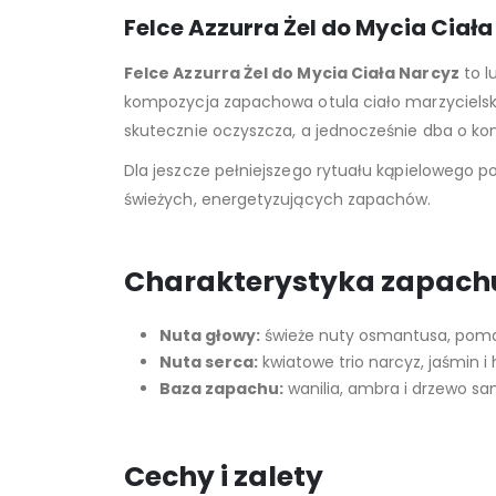
Felce Azzurra Żel do Mycia Ciała
Felce Azzurra Żel do Mycia Ciała Narcyz
to l
kompozycja zapachowa otula ciało marzycielski
skutecznie oczyszcza, a jednocześnie dba o kon
Dla jeszcze pełniejszego rytuału kąpielowego
świeżych, energetyzujących zapachów.
Charakterystyka zapach
Nuta głowy:
świeże nuty osmantusa, pomara
Nuta serca:
kwiatowe trio narcyz, jaśmin i 
Baza zapachu:
wanilia, ambra i drzewo sa
Cechy i zalety