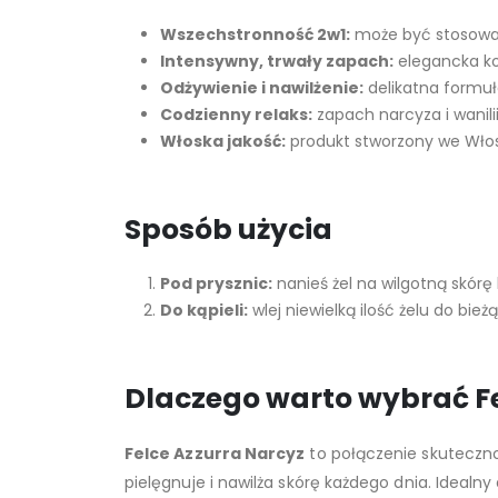
Wszechstronność 2w1:
może być stosowany
Intensywny, trwały zapach:
elegancka kom
Odżywienie i nawilżenie:
delikatna formuł
Codzienny relaks:
zapach narcyza i wanilii 
Włoska jakość:
produkt stworzony we Włos
Sposób użycia
Pod prysznic:
nanieś żel na wilgotną skórę
Do kąpieli:
wlej niewielką ilość żelu do bie
Dlaczego warto wybrać Fe
Felce Azzurra Narcyz
to połączenie skutecznoś
pielęgnuje i nawilża skórę każdego dnia. Idealny