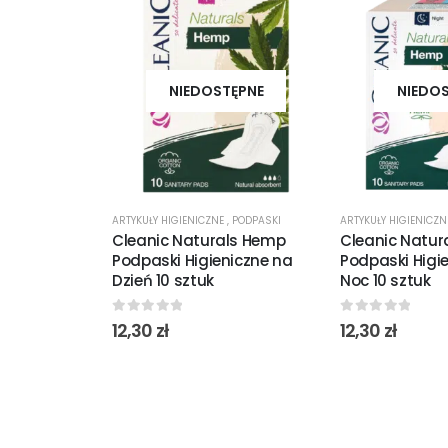
NIEDOSTĘPNE
NIEDO
ARTYKUŁY HIGIENICZNE
,
PODPASKI
ARTYKUŁY HIGIENICZ
Cleanic Naturals Hemp
Cleanic Natur
Podpaski Higieniczne na
Podpaski Higi
Dzień 10 sztuk
Noc 10 sztuk
0
out of 5
0
out of 5
12,30
zł
12,30
zł