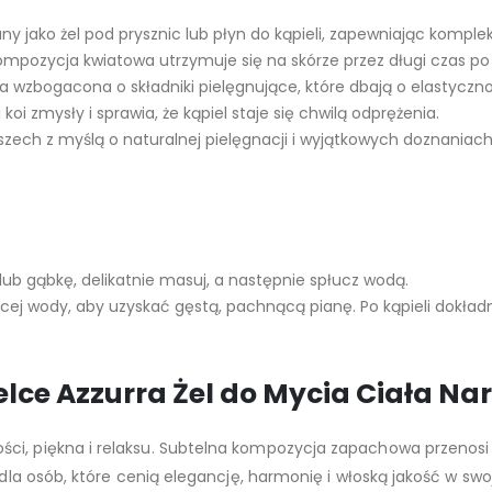
 jako żel pod prysznic lub płyn do kąpieli, zapewniając komple
pozycja kwiatowa utrzymuje się na skórze przez długi czas po k
a wzbogacona o składniki pielęgnujące, które dbają o elastyczno
koi zmysły i sprawia, że kąpiel staje się chwilą odprężenia.
zech z myślą o naturalnej pielęgnacji i wyjątkowych doznania
 lub gąbkę, delikatnie masuj, a następnie spłucz wodą.
żącej wody, aby uzyskać gęstą, pachnącą pianę. Po kąpieli dokładn
lce Azzurra Żel do Mycia Ciała Na
ci, piękna i relaksu. Subtelna kompozycja zapachowa przenosi w
 dla osób, które cenią elegancję, harmonię i włoską jakość w swoj