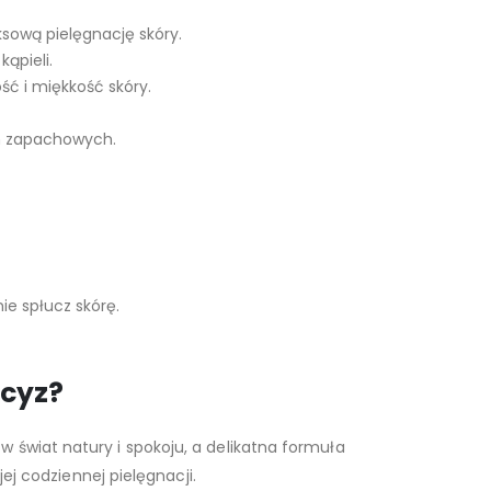
ksową pielęgnację skóry.
ąpieli.
ść i miękkość skóry.
ch zapachowych.
ie spłucz skórę.
rcyz?
 świat natury i spokoju, a delikatna formuła
ej codziennej pielęgnacji.