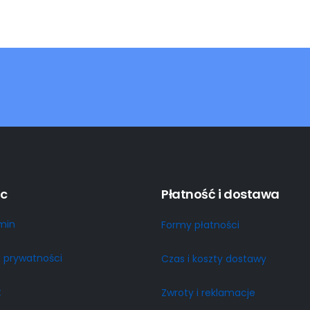
c
Płatność i dostawa
min
Formy płatności
a prywatności
Czas i koszty dostawy
t
Zwroty i reklamacje