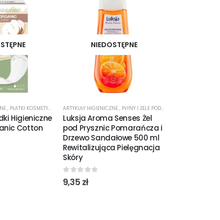
STĘPNE
NIEDOSTĘPNE
NIED
ZNE
,
PŁATKI KOSMETYCZNE
ARTYKUŁY HIGIENICZNE
,
PŁYNY I ŻELE POD PRYSZNIC
ARTYKUŁY HIGIENI
ki Higieniczne
Luksja Aroma Senses Żel
Luksja Silk
anic Cotton
pod Prysznic Pomarańcza i
Płyn do Kąpie
Drzewo Sandałowe 500 ml
Arganowy i 
Rewitalizująca Pielęgnacja
Migdałowe 
Skóry
Odżywcza Ką
Domowym S
0
out of 5
9,35
zł
0
out of 5
10,50
zł