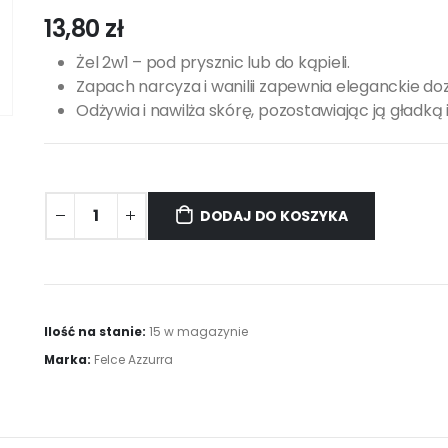
13,80
zł
Żel 2w1 – pod prysznic lub do kąpieli.
Zapach narcyza i wanilii zapewnia eleganckie d
Odżywia i nawilża skórę, pozostawiając ją gładką
DODAJ DO KOSZYKA
Ilość na stanie:
15 w magazynie
Marka:
Felce Azzurra