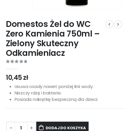
Domestos Żel do WC
Zero Kamienia 750ml –
Zielony Skuteczny
Odkamieniacz
0
out of 5
10,45
zł
Usuwa osady nawet poniżej linii wody.
Niszczy rdzę i bakterie.
Posiada nakrętkę bezpieczną dla dzieci.
DODAJ DO KOSZYKA