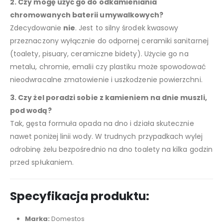
2. Czy mogę użyć go do odkamieniania
chromowanych baterii umywalkowych?
Zdecydowanie
nie
. Jest to silny środek kwasowy
przeznaczony wyłącznie do odpornej ceramiki sanitarnej
(toalety, pisuary, ceramiczne bidety). Użycie go na
metalu, chromie, emalii czy plastiku może spowodować
nieodwracalne zmatowienie i uszkodzenie powierzchni.
3. Czy żel poradzi sobie z kamieniem na dnie muszli,
pod wodą?
Tak, gęsta formuła opada na dno i działa skutecznie
nawet poniżej linii wody. W trudnych przypadkach wylej
odrobinę żelu bezpośrednio na dno toalety na kilka godzin
przed spłukaniem.
Specyfikacja produktu:
Marka:
Domestos