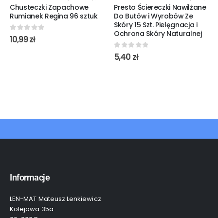
Chusteczki Zapachowe
Presto Ściereczki Nawilżane
Rumianek Regina 96 sztuk
Do Butów i Wyrobów Ze
Skóry 15 Szt. Pielęgnacja i
Ochrona Skóry Naturalnej
0
out of 5
10,99
zł
0
out of 5
5,40
zł
Informacje
LEN-MAT Mateusz Lenkiewicz
Kolejowa 35a