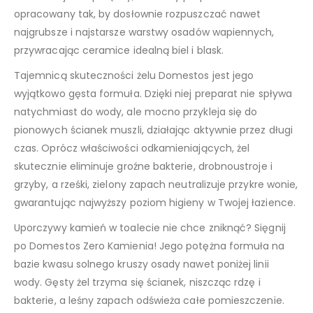
opracowany tak, by dosłownie rozpuszczać nawet
najgrubsze i najstarsze warstwy osadów wapiennych,
przywracając ceramice idealną biel i blask.
Tajemnicą skuteczności żelu Domestos jest jego
wyjątkowo gęsta formuła. Dzięki niej preparat nie spływa
natychmiast do wody, ale mocno przykleja się do
pionowych ścianek muszli, działając aktywnie przez długi
czas. Oprócz właściwości odkamieniających, żel
skutecznie eliminuje groźne bakterie, drobnoustroje i
grzyby, a rześki, zielony zapach neutralizuje przykre wonie,
gwarantując najwyższy poziom higieny w Twojej łazience.
Uporczywy kamień w toalecie nie chce zniknąć? Sięgnij
po Domestos Zero Kamienia! Jego potężna formuła na
bazie kwasu solnego kruszy osady nawet poniżej linii
wody. Gęsty żel trzyma się ścianek, niszcząc rdzę i
bakterie, a leśny zapach odświeża całe pomieszczenie.