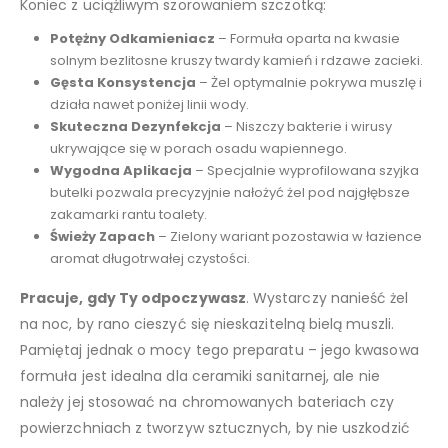
Koniec z uciążliwym szorowaniem szczotką:
Potężny Odkamieniacz
– Formuła oparta na kwasie
solnym bezlitosne kruszy twardy kamień i rdzawe zacieki.
Gęsta Konsystencja
– Żel optymalnie pokrywa muszlę i
działa nawet poniżej linii wody.
Skuteczna Dezynfekcja
– Niszczy bakterie i wirusy
ukrywające się w porach osadu wapiennego.
Wygodna Aplikacja
– Specjalnie wyprofilowana szyjka
butelki pozwala precyzyjnie nałożyć żel pod najgłębsze
zakamarki rantu toalety.
Świeży Zapach
– Zielony wariant pozostawia w łazience
aromat długotrwałej czystości.
Pracuje, gdy Ty odpoczywasz
. Wystarczy nanieść żel
na noc, by rano cieszyć się nieskazitelną bielą muszli.
Pamiętaj jednak o mocy tego preparatu – jego kwasowa
formuła jest idealna dla ceramiki sanitarnej, ale nie
należy jej stosować na chromowanych bateriach czy
powierzchniach z tworzyw sztucznych, by nie uszkodzić