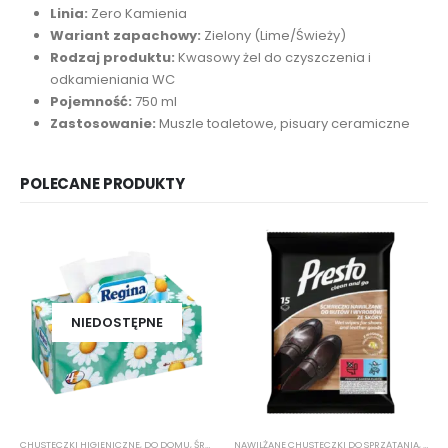
Linia:
Zero Kamienia
Wariant zapachowy:
Zielony (Lime/Świeży)
Rodzaj produktu:
Kwasowy żel do czyszczenia i
odkamieniania WC
Pojemność:
750 ml
Zastosowanie:
Muszle toaletowe, pisuary ceramiczne
POLECANE PRODUKTY
NIEDOSTĘPNE
CHUSTECZKI HIGIENICZNE
,
DO DOMU
,
ŚRODKI CZYSTOŚCI
NAWILŻANE CHUSTECZKI DO SPRZĄTANIA
,
ŚROD