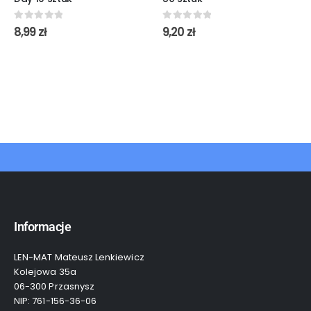
0
out of 5
0
out of 5
8,99
zł
9,20
zł
Informacje
LEN-MAT Mateusz Lenkiewicz
Kolejowa 35a
06-300 Przasnysz
NIP: 761-156-36-06