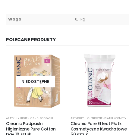
Waga
0,1 kg
POLECANE PRODUKTY
NIEDOSTĘPNE
ARTYKUŁY HIGIENICZNE
,
PODPASKI
ARTYKUŁY HIGIENICZNE
,
PŁATKI KOSMETYCZNE
Cleanic Podpaski
Cleanic Pure Effect Płatki
Higieniczne Pure Cotton
Kosmetyczne Kwadratowe
Day 10 sztuk
50 sztuk