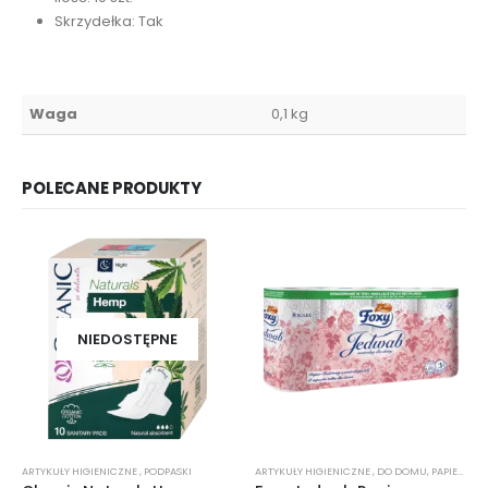
Skrzydełka: Tak
Waga
0,1 kg
POLECANE PRODUKTY
NIEDOSTĘPNE
ARTYKUŁY HIGIENICZNE
,
PODPASKI
ARTYKUŁY HIGIENICZNE
,
DO DOMU
,
PAPIER TOALETOWY