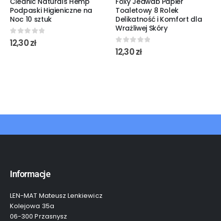
Cleanic Naturals Hemp
Foxy Jedwab Papier
Podpaski Higieniczne na
Toaletowy 8 Rolek
Noc 10 sztuk
Delikatność i Komfort dla
Wrażliwej Skóry
0
out of 5
12,30
zł
0
out of 5
12,30
zł
Informacje
LEN-MAT Mateusz Lenkiewicz
Kolejowa 35a
06-300 Przasnysz