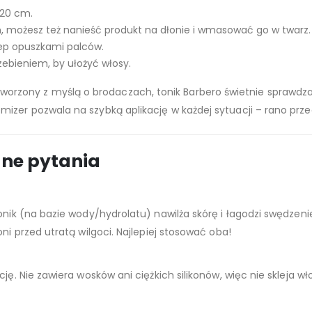
–20 cm.
, możesz też nanieść produkt na dłonie i wmasować go w twarz.
lep opuszkami palców.
ebieniem, by ułożyć włosy.
tworzony z myślą o brodaczach, tonik Barbero świetnie sprawdza
izer pozwala na szybką aplikację w każdej sytuacji – rano prze
ane pytania
onik (na bazie wody/hydrolatu) nawilża skórę i łagodzi swędzenie
ni przed utratą wilgoci. Najlepiej stosować oba!
ję. Nie zawiera wosków ani ciężkich silikonów, więc nie skleja wł