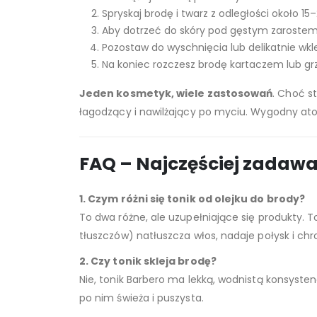
Spryskaj brodę i twarz z odległości około 15
Aby dotrzeć do skóry pod gęstym zarostem
Pozostaw do wyschnięcia lub delikatnie wk
Na koniec rozczesz brodę kartaczem lub grz
Jeden kosmetyk, wiele zastosowań
. Choć s
łagodzący i nawilżający po myciu. Wygodny atom
FAQ – Najczęściej zadaw
1. Czym różni się tonik od olejku do brody?
To dwa różne, ale uzupełniające się produkty. T
tłuszczów) natłuszcza włos, nadaje połysk i chro
2. Czy tonik skleja brodę?
Nie, tonik Barbero ma lekką, wodnistą konsystenc
po nim świeża i puszysta.