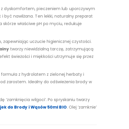
ię z dyskomfortem, pieczeniem lub uporczywym
być nawilżana. Ten lekki, naturalny preparat
ca skórze właściwe pH po myciu, redukuje
o, zapewniając uczucie higienicznej czystości.
tainy
tworzy niewidzialną tarczę, zatrzymującą
 efekt świeżości i miękkości utrzymuje się przez
formuła z hydrolatem z zielonej herbaty i
 pod zarostem. Idealny do odświeżenia brody w
ę ‘zamknięcia wilgoci’. Po spryskaniu twarzy
jek do Brody i Wąsów 50ml BIO
. Olej ‘zamknie’