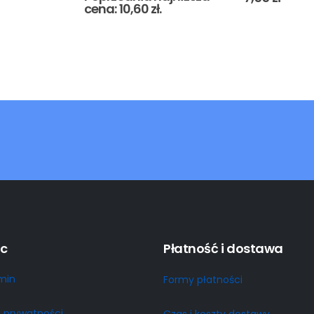
cena:
10,60
zł
.
c
Płatność i dostawa
min
Formy płatności
a prywatności
Czas i koszty dostawy