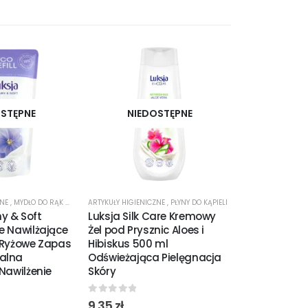
STĘPNE
NIEDOSTĘPNE
ZNE
,
MYDŁO DO RĄK W PŁYNIE
ARTYKUŁY HIGIENICZNE
,
PŁYNY DO KĄPIELI
ARTYKUŁY HIGIENI
y & Soft
Luksja Silk Care Kremowy
Ola Patyczki
e Nawilżające
Żel pod Prysznic Aloes i
Biodegradow
o Ryżowe Zapas
Hibiskus 500 ml
alna
Odświeżająca Pielęgnacja
0
out of 5
5,10
zł
 Nawilżenie
Skóry
0
out of 5
9,35
zł