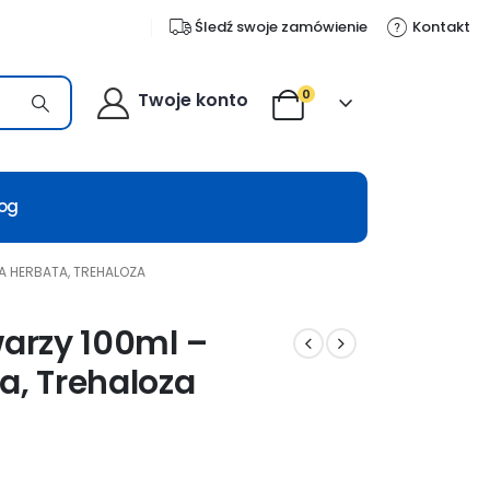
Śledź swoje zamówienie
Kontakt
0
Twoje konto
log
A HERBATA, TREHALOZA
warzy 100ml –
a, Trehaloza