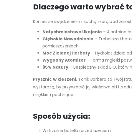
Dlaczego warto wybrać to
Koniec ze swędzeniem i suchą skórą pod zaros
Natychmiastowe Ukojenie
– Alantoina ła
Głębokie Nawodnienie
– Trehaloza i bet
pomieszczeniach.
Moc Zielonej Herbaty
– Hydrolat działa o
Wygodny Atomizer
– Forma mgiełki pozwal
95% Natury
– Bezpieczny skład BIO, który 
Prysznic w kieszeni
. Tonik Barbero to Twój ra
wystarczą, by przywrócić jej właściwe pH i zred
miękkie i pachnące.
Sposób użycia:
Wstrząśnij butelką przed użyciem.