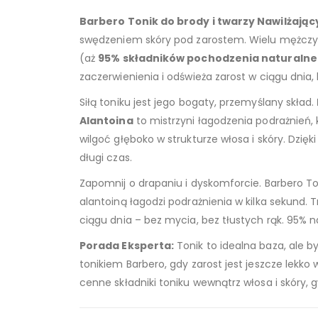
Barbero Tonik do brody i twarzy Nawilżający
swędzeniem skóry pod zarostem. Wielu mężczyzn
(aż
95% składników pochodzenia naturaln
zaczerwienienia i odświeża zarost w ciągu dnia,
Siłą toniku jest jego bogaty, przemyślany skład.
Alantoina
to mistrzyni łagodzenia podrażnień, 
wilgoć głęboko w strukturze włosa i skóry. Dzięk
długi czas.
Zapomnij o drapaniu i dyskomforcie. Barbero To
alantoiną łagodzi podrażnienia w kilka sekund.
ciągu dnia – bez mycia, bez tłustych rąk. 95% 
Porada Eksperta:
Tonik to idealna baza, ale b
tonikiem Barbero, gdy zarost jest jeszcze lekko 
cenne składniki toniku wewnątrz włosa i skóry, 