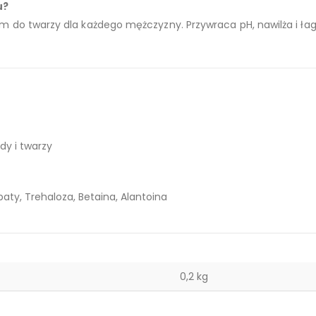
u?
em do twarzy dla każdego mężczyzny. Przywraca pH, nawilża i ła
dy i twarzy
baty, Trehaloza, Betaina, Alantoina
0,2 kg