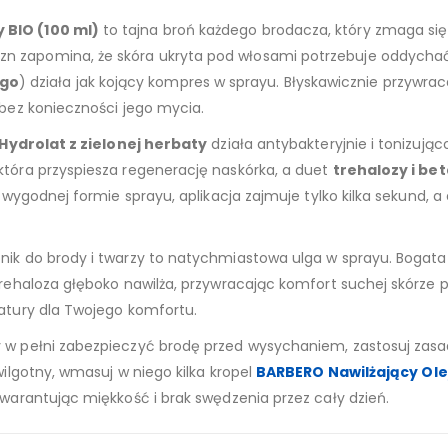
 BIO (100 ml)
to tajna broń każdego brodacza, który zmaga s
 zapomina, że skóra ukryta pod włosami potrzebuje oddychać i 
ego
) działa jak kojący kompres w sprayu. Błyskawicznie przywra
 bez konieczności jego mycia.
Hydrolat z zielonej herbaty
działa antybakteryjnie i tonizując
która przyspiesza regenerację naskórka, a duet
trehalozy i be
i wygodnej formie sprayu, aplikacja zajmuje tylko kilka sekund, a
nik do brody i twarzy to natychmiastowa ulga w sprayu. Bogata 
 Trehaloza głęboko nawilża, przywracając komfort suchej skórze
natury dla Twojego komfortu.
y w pełni zabezpieczyć brodę przed wysychaniem, zastosuj zasad
wilgotny, wmasuj w niego kilka kropel
BARBERO Nawilżający Ole
gwarantując miękkość i brak swędzenia przez cały dzień.