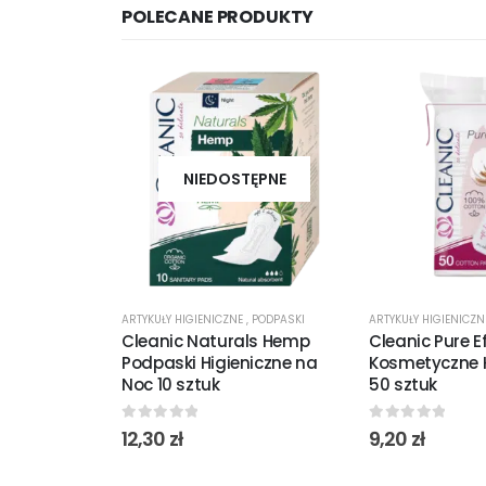
POLECANE PRODUKTY
NIEDOSTĘPNE
ARTYKUŁY HIGIENICZNE
,
PODPASKI
ARTYKUŁY HIGIENICZ
Cleanic Naturals Hemp
Cleanic Pure Ef
Podpaski Higieniczne na
Kosmetyczne
Noc 10 sztuk
50 sztuk
0
out of 5
0
out of 5
12,30
zł
9,20
zł