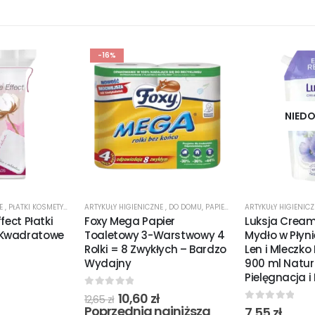
-16%
NIEDO
NE
,
PŁATKI KOSMETYCZNE
ARTYKUŁY HIGIENICZNE
,
DO DOMU
,
PAPIER TOALETOWY
ARTYKUŁY HIGIENIC
,
PROMOCJE
fect Płatki
Foxy Mega Papier
Luksja Cream
 Kwadratowe
Toaletowy 3-Warstwowy 4
Mydło w Płyni
Rolki = 8 Zwykłych – Bardzo
Len i Mleczk
Wydajny
900 ml Natur
Pielęgnacja i
0
out of 5
10,60
zł
12,65
zł
Poprzednia najniższa
0
out of 5
7,55
zł