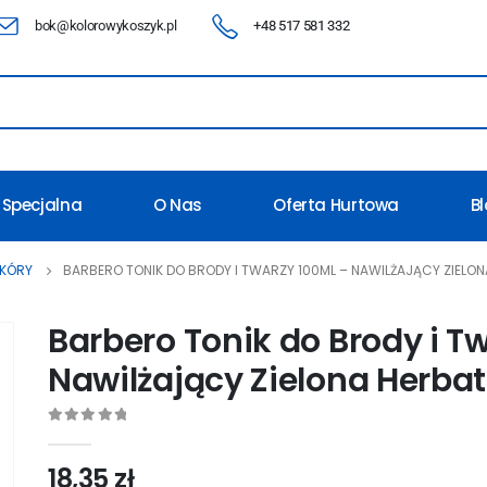
bok@kolorowykoszyk.pl
+48 517 581 332
 Specjalna
O Nas
Oferta Hurtowa
B
SKÓRY
BARBERO TONIK DO BRODY I TWARZY 100ML – NAWILŻAJĄCY ZIELON
Barbero Tonik do Brody i T
Nawilżający Zielona Herbat
0
out of 5
18,35
zł