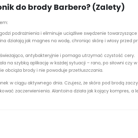
nik do brody Barbero? (Zalety)
tem:
godzi podrażnienia i eliminuje uciążliwe swędzenie towarzyszące
aina działają jak magnes na wodę, chroniąc skórę i włosy przed
dświeżająco, antybakteryjnie i pomaga utrzymać czystość cery.
a na szybką aplikację w każdej sytuacji – rano, po siłowni czy w 
nie obciąża brody i nie powoduje przetłuszczania.
tunek w ciągu aktywnego dnia. Czujesz, że skóra pod brodą zaczy
ukować zaczerwienienia. Alantoina działa jak kojący kompres, a l