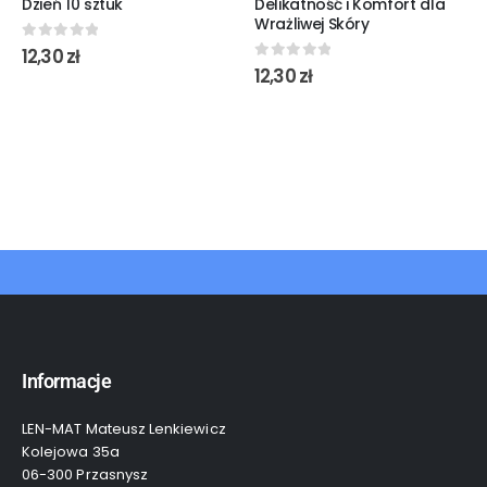
Dzień 10 sztuk
Delikatność i Komfort dla
Wrażliwej Skóry
0
out of 5
12,30
zł
0
out of 5
12,30
zł
Informacje
LEN-MAT Mateusz Lenkiewicz
Kolejowa 35a
06-300 Przasnysz