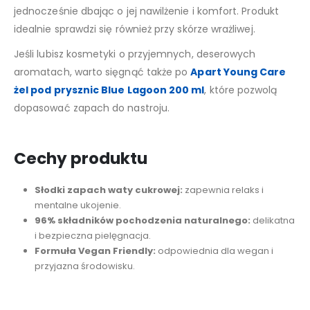
jednocześnie dbając o jej nawilżenie i komfort. Produkt
idealnie sprawdzi się również przy skórze wrażliwej.
Jeśli lubisz kosmetyki o przyjemnych, deserowych
aromatach, warto sięgnąć także po
Apart Young Care
żel pod prysznic Blue Lagoon 200 ml
, które pozwolą
dopasować zapach do nastroju.
Cechy produktu
Słodki zapach waty cukrowej:
zapewnia relaks i
mentalne ukojenie.
96% składników pochodzenia naturalnego:
delikatna
i bezpieczna pielęgnacja.
Formuła Vegan Friendly:
odpowiednia dla wegan i
przyjazna środowisku.