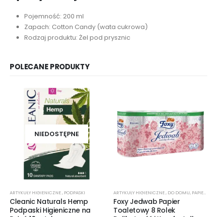
Pojemność: 200 ml
Zapach: Cotton Candy (wata cukrowa)
Rodzaj produktu: Żel pod prysznic
POLECANE PRODUKTY
NIEDOSTĘPNE
ARTYKUŁY HIGIENICZNE
,
PODPASKI
ARTYKUŁY HIGIENICZNE
,
DO DOMU
,
PAPIER TOALETOWY
Cleanic Naturals Hemp
Foxy Jedwab Papier
Podpaski Higieniczne na
Toaletowy 8 Rolek